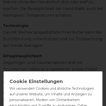
Wärme, ohne den Handschuh dick oder steif zu
machen. Die Beweglichkeit der Hand bleibt auch bei
niedrigeren Temperaturen erhalten.
Technologie
Das mit Welltex ausgestattete Innenfutter kann die
Durchblutung unterstützen und zur Entspannung
der Hände beitragen.
Alltagstauglichkeit
Zeigefinger- und Daumenspitzen sind mit
Touchscreen-Material ausgestattet, sodass mobile
Geräte bedient werden können, ohne den
Handschuh auszuziehen.
Wir verwenden Cookies und ähnliche Technologien
Größenhinweis
auf unserer Website, um Inhalte und Anzeigen zu
Die Handschuhe fallen klein aus. Es wird empfohlen,
personalisieren, Medien von Drittanbietern
einzubinden und Zugriffe zu analysieren. Dabei