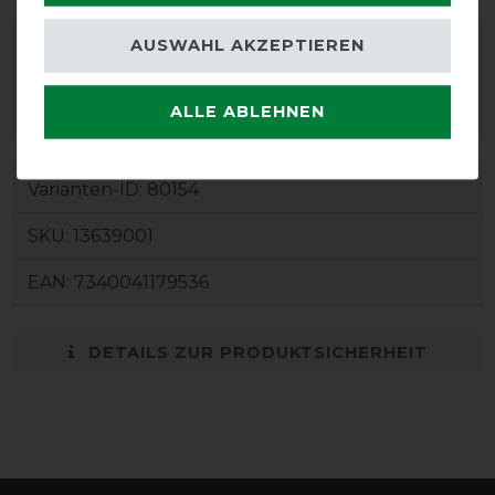
AUSWAHL AKZEPTIEREN
ALLE ABLEHNEN
Varianten-ID:
80154
SKU:
13639001
EAN:
7340041179536
DETAILS ZUR PRODUKTSICHERHEIT