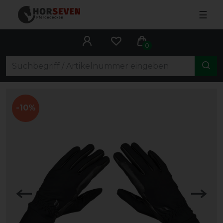
☰
0
-10%