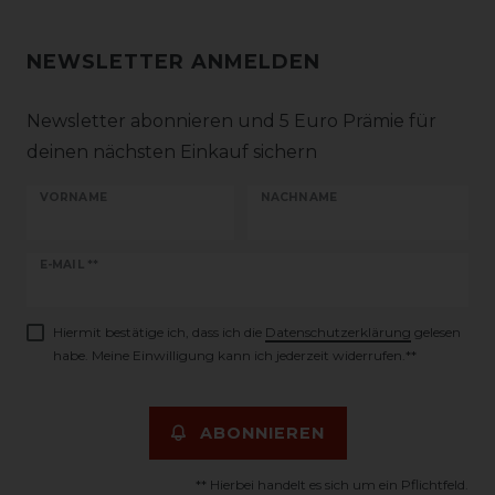
NEWSLETTER ANMELDEN
Newsletter abonnieren und 5 Euro Prämie für
deinen nächsten Einkauf sichern
VORNAME
NACHNAME
Newsletter
E-MAIL **
Honig
Hiermit bestätige ich, dass ich die
Daten­schutz­erklärung
gelesen
habe. Meine Einwilligung kann ich jederzeit widerrufen.**
ABONNIEREN
** Hierbei handelt es sich um ein Pflichtfeld.