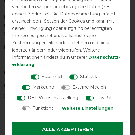
eine Größe größer als üblich zu wählen.
verarbeiten wir personenbezogene Daten (z.B.
S entspricht ca. 6,5
deine IP-Adresse). Die Datenverarbeitung erfolgt
M entspricht ca. 7
erst nach dem Setzen der Cookies und kann mit
L entspricht ca. 7,5
deiner Einwilligung oder aufgrund berechtigten
XL entspricht ca. 8
Interesses geschehen. Du kannst deine
Zustimmung erteilen oder ablehnen und diese
Pflegehinweis
jederzeit ändern oder widerrufen. Weitere
Schonende Maschinenwäsche bei niedriger
Informationen findest du in unserer
Daten­schutz­
Temperatur empfohlen. Nicht im Trockner
erklärung
.
trocknen.
Essenziell
Statistik
Bitte vor Gebrauch die
ausführlichen
Marketing
Externe Medien
Anwendungshinweise
lesen.
DHL Wunschzustellung
PayPal
Funktional
Weitere Einstellungen
Wie hat dir die Artikelbeschreibung
gefallen?
ALLE AKZEPTIEREN