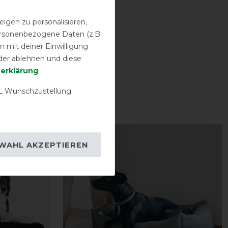
igen zu personalisieren,
personenbezogene Daten (z.B.
 mit deiner Einwilligung
der ablehnen und diese
­erklärung
.
 Wunschzustellung
-35%
WAHL AKZEPTIEREN