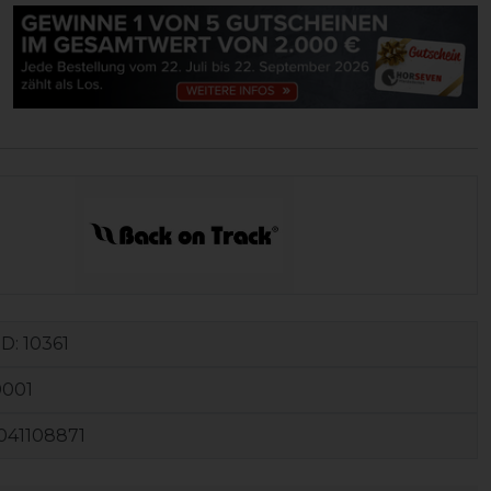
ID:
10361
0001
041108871