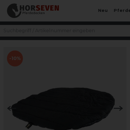
Neu
Pferd
-10%