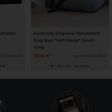
atratze
Kentucky Dogwear Hundebett
Dog Bed "Soft Sleep" Small -
Grey
er 78,90 €
97,45 € *
vorher 149,95 €
KEN
ARTIKEL MERKEN