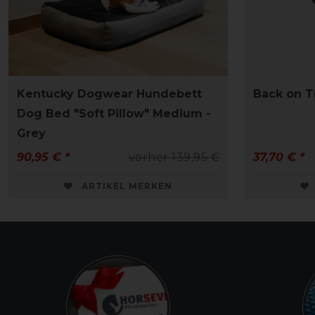
Kentucky Dogwear Hundebett
Back on T
Dog Bed "Soft Pillow" Medium -
Grey
90,95 € *
vorher 139,95 €
37,70 € *
ARTIKEL MERKEN