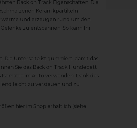
hrten Back on Track Eigenschaften. Die
geschmolzenen Keramikpartikeln
örperwärme und erzeugen rund um den
 Gelenke zu entspannen. So kann Ihr
t. Die Unterseite ist gummiert, damit das
önnen Sie das Back on Track Hundebett
s Isomatte im Auto verwenden. Dank des
lend leicht zu verstauen und zu
ößen hier im Shop erhältlich (siehe