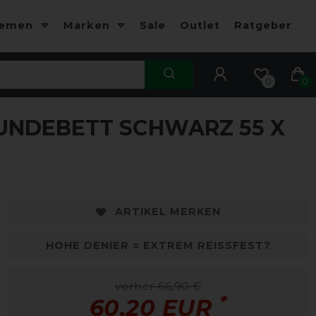
hemen
Marken
Sale
Outlet
Ratgeber
0
0
UNDEBETT SCHWARZ 55 X
-10%
-
ARTIKEL MERKEN
HOHE DENIER = EXTREM REISSFEST?
vorher 66,90 €
*
60,20 EUR