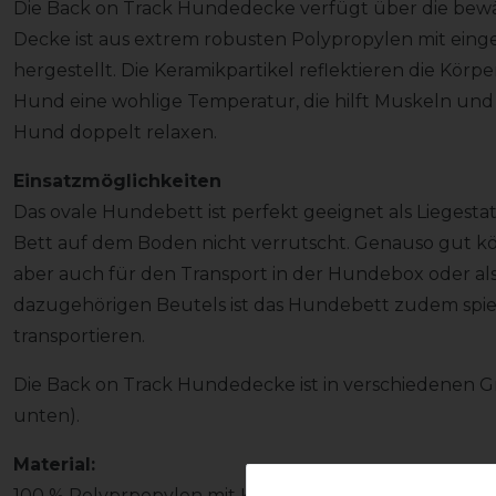
Die Back on Track Hundedecke verfügt über die bewä
Decke ist aus extrem robusten Polypropylen mit ein
hergestellt. Die Keramikpartikel reflektieren die K
Hund eine wohlige Temperatur, die hilft Muskeln und
Hund doppelt relaxen.
Einsatzmöglichkeiten
Das ovale Hundebett ist perfekt geeignet als Liegestat
Bett auf dem Boden nicht verrutscht. Genauso gut k
aber auch für den Transport in der Hundebox oder al
dazugehörigen Beutels ist das Hundebett zudem spie
transportieren.
Die Back on Track Hundedecke ist in verschiedenen Gr
unten).
Material:
100 % Polyprpopylen mit Keramikpartikeln