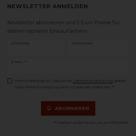
NEWSLETTER ANMELDEN
Newsletter abonnieren und 5 Euro Prämie für
deinen nächsten Einkauf sichern
VORNAME
NACHNAME
Newsletter
E-MAIL **
Honig
Hiermit bestätige ich, dass ich die
Daten­schutz­erklärung
gelesen
habe. Meine Einwilligung kann ich jederzeit widerrufen.**
ABONNIEREN
** Hierbei handelt es sich um ein Pflichtfeld.