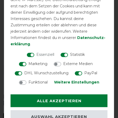
Positive
100%
erst nach dem Setzen der Cookies und kann mit
Neutral
0%
deiner Einwilligung oder aufgrund berechtigten
Negative
0%
Interesses geschehen. Du kannst deine
Zustimmung erteilen oder ablehnen und diese
jederzeit ändern oder widerrufen. Weitere
LATEST REVIEWS
Informationen findest du in unserer
Daten­schutz­
21.11.2025
erklärung
.
Gute Passform
Essenziell
Statistik
Marketing
Externe Medien
DETAILS ZUR PRODUKTSICHERHEIT
DHL Wunschzustellung
PayPal
Funktional
Weitere Einstellungen
Diese Produkte könnten dich auch
ALLE AKZEPTIEREN
interessieren
AUSWAHL AKZEPTIEREN