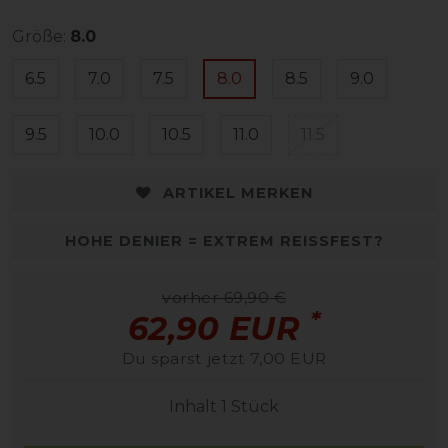
Größe:
8.0
6.5
7.0
7.5
8.0
8.5
9.0
9.5
10.0
10.5
11.0
11.5
ARTIKEL MERKEN
HOHE DENIER = EXTREM REISSFEST?
vorher 69,90 €
*
62,90 EUR
Du sparst jetzt 7,00 EUR
Inhalt
1
Stück