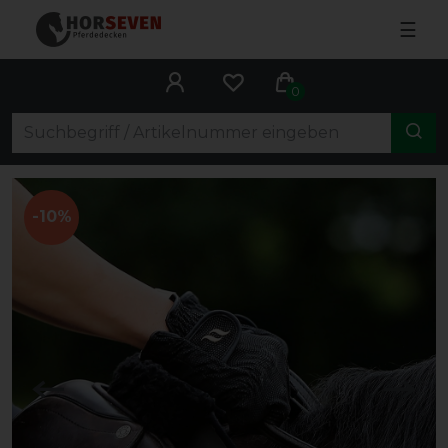
☰
0
-10%