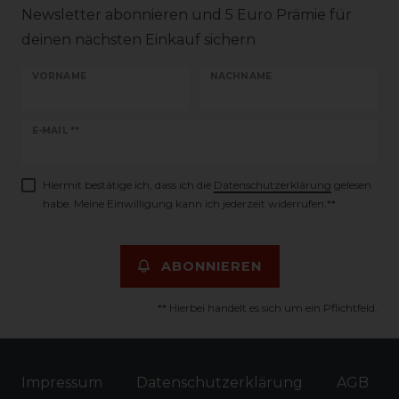
Newsletter abonnieren und 5 Euro Prämie für
deinen nächsten Einkauf sichern
VORNAME
NACHNAME
Newsletter
E-MAIL **
Honig
Hiermit bestätige ich, dass ich die
Daten­schutz­erklärung
gelesen
habe. Meine Einwilligung kann ich jederzeit widerrufen.**
ABONNIEREN
** Hierbei handelt es sich um ein Pflichtfeld.
Impressum
Daten­schutz­erklärung
AGB