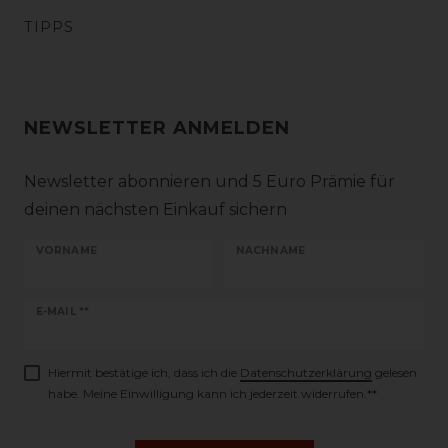
TIPPS
NEWSLETTER ANMELDEN
Newsletter abonnieren und 5 Euro Prämie für
deinen nächsten Einkauf sichern
VORNAME
NACHNAME
Newsletter
E-MAIL **
Honig
Hiermit bestätige ich, dass ich die
Daten­schutz­erklärung
gelesen
habe. Meine Einwilligung kann ich jederzeit widerrufen.**