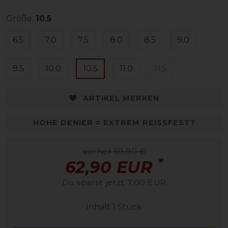
Größe:
10.5
6.5
7.0
7.5
8.0
8.5
9.0
9.5
10.0
10.5
11.0
11.5
ARTIKEL MERKEN
HOHE DENIER = EXTREM REISSFEST?
vorher 69,90 €
*
62,90 EUR
Du sparst jetzt 7,00 EUR
Inhalt
1
Stück