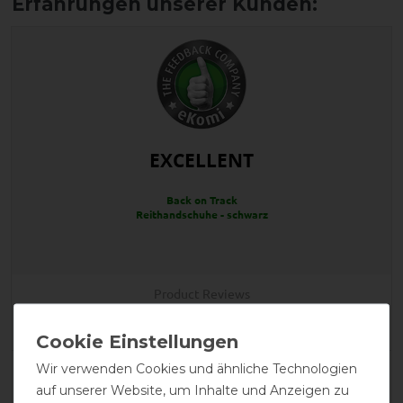
EXCELLENT
Back on Track
Reithandschuhe - schwarz
Product Reviews
1
Wir verwenden Cookies und ähnliche Technologien
Product Rating
auf unserer Website, um Inhalte und Anzeigen zu
5
/
5