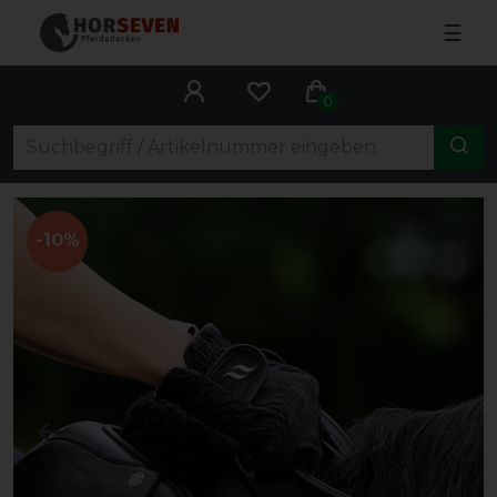
☰
0
-10%