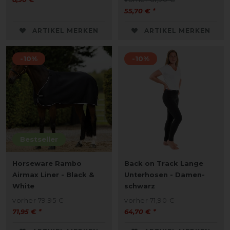
55,70 € *
ARTIKEL MERKEN
ARTIKEL MERKEN
-10%
-10%
Bestseller
Horseware Rambo
Back on Track Lange
Airmax Liner - Black &
Unterhosen - Damen-
White
schwarz
vorher 79,95 €
vorher 71,90 €
71,95 € *
64,70 € *