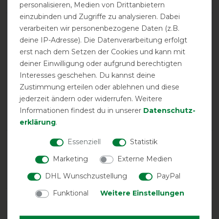
personalisieren, Medien von Drittanbietern
einzubinden und Zugriffe zu analysieren. Dabei
verarbeiten wir personenbezogene Daten (z.B.
product experience
deine IP-Adresse). Die Datenverarbeitung erfolgt
erst nach dem Setzen der Cookies und kann mit
deiner Einwilligung oder aufgrund berechtigten
calculated from 1 customer reviews
Interesses geschehen. Du kannst deine
Positive
100%
Zustimmung erteilen oder ablehnen und diese
Neutral
0%
jederzeit ändern oder widerrufen. Weitere
Informationen findest du in unserer
Daten­schutz­
Negative
0%
erklärung
.
Essenziell
Statistik
LATEST REVIEWS
21.11.2025
Marketing
Externe Medien
Gute Passform
DHL Wunschzustellung
PayPal
Funktional
Weitere Einstellungen
DETAILS ZUR PRODUKTSICHERHEIT