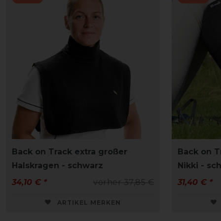
Back on Track extra großer
Back on T
Halskragen - schwarz
Nikki - sc
34,10 € *
vorher 37,85 €
31,40 € *
ARTIKEL MERKEN