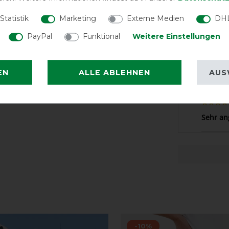
LATEST R
Statistik
Marketing
Externe Medien
DHL
PayPal
Funktional
Weitere Einstellungen
EN
ALLE ABLEHNEN
AUS
Super Pu
Sehr an
-10%