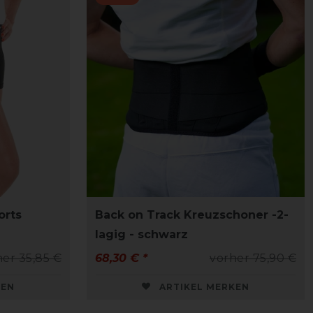
orts
Back on Track Kreuzschoner -2-
lagig - schwarz
her 35,85 €
68,30 € *
vorher 75,90 €
KEN
ARTIKEL MERKEN