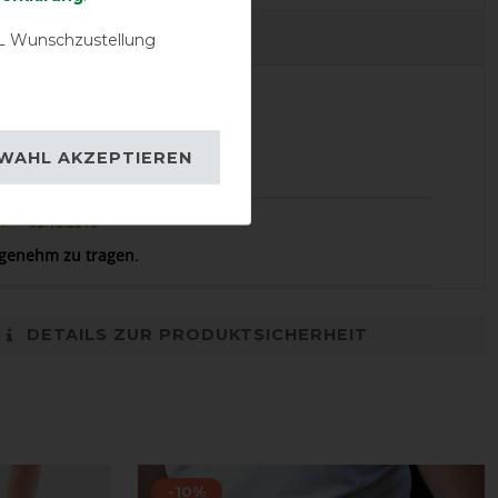
EVIEWS
 Wunschzustellung
28.12.2018
WAHL AKZEPTIEREN
lli
02.12.2018
genehm zu tragen.
DETAILS ZUR PRODUKTSICHERHEIT
-10%