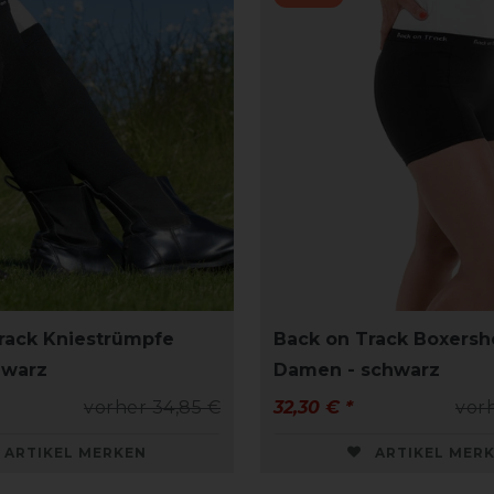
rack Kniestrümpfe
Back on Track Boxersh
hwarz
Damen - schwarz
vorher 34,85 €
32,30 € *
vor
ARTIKEL MERKEN
ARTIKEL MER