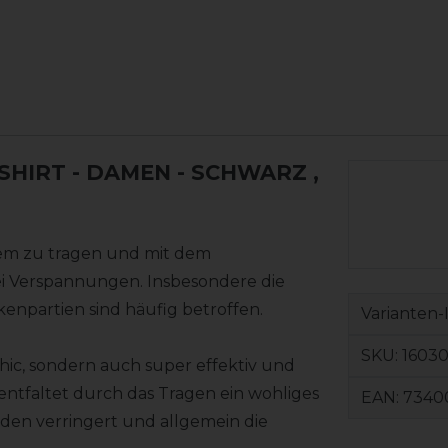
HIRT - DAMEN - SCHWARZ
,
em zu tragen und mit dem
bei Verspannungen. Insbesondere die
enpartien sind häufig betroffen.
Varianten-
SKU:
1603
chic, sondern auch super effektiv und
 entfaltet durch das Tragen ein wohliges
EAN:
7340
n verringert und allgemein die