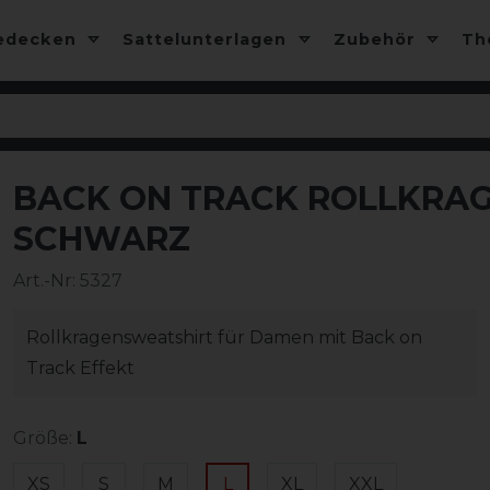
edecken
Sattelunterlagen
Zubehör
T
BACK ON TRACK ROLLKRAG
-10%
SCHWARZ
Art.-Nr:
5327
Rollkragensweatshirt für Damen mit Back on
Track Effekt
Größe:
L
XS
S
M
L
XL
XXL