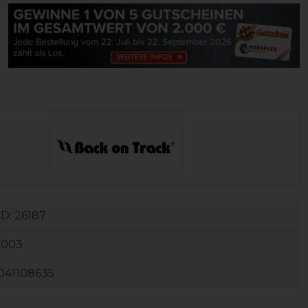
ID:
26187
0003
041108635