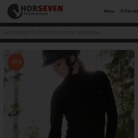
Neu
Pferd
-10%