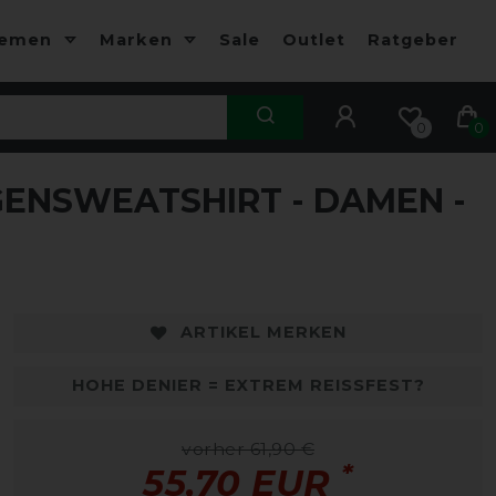
hemen
Marken
Sale
Outlet
Ratgeber
0
0
ENSWEATSHIRT - DAMEN -
-10%
ARTIKEL MERKEN
HOHE DENIER = EXTREM REISSFEST?
vorher 61,90 €
*
55,70 EUR