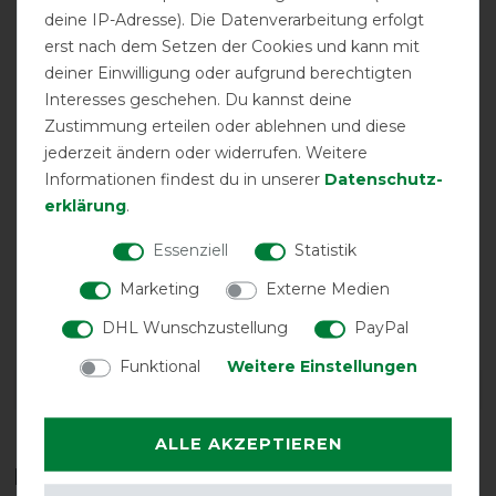
deine IP-Adresse). Die Datenverarbeitung erfolgt
erst nach dem Setzen der Cookies und kann mit
deiner Einwilligung oder aufgrund berechtigten
Interesses geschehen. Du kannst deine
Zustimmung erteilen oder ablehnen und diese
jederzeit ändern oder widerrufen. Weitere
Informationen findest du in unserer
Daten­schutz­
erklärung
.
Essenziell
Statistik
Marketing
Externe Medien
Bestickung
möglich
DHL Wunschzustellung
PayPal
Funktional
Weitere Einstellungen
DETAILS ZUR PRODUKTSICHERHEIT
ALLE AKZEPTIEREN
Das perfekte Zubehör für dich