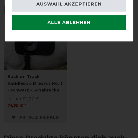
AUSWAHL AKZEPTIEREN
-10%
ALLE ABLEHNEN
Back on Track
Saddlepad Dressur No. 1
- schwarz - Schabracke
vorher 82,90 €
74,60 € *
ARTIKEL MERKEN
Diese Produkte könnten dich auch