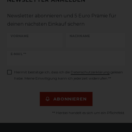
NEWSLETTER ANMELDEN
Newsletter abonnieren und 5 Euro Prämie für
deinen nächsten Einkauf sichern
VORNAME
NACHNAME
Newsletter
E-MAIL **
Honig
Hiermit bestätige ich, dass ich die
Daten­schutz­erklärung
gelesen
habe. Meine Einwilligung kann ich jederzeit widerrufen.**
ABONNIEREN
** Hierbei handelt es sich um ein Pflichtfeld.