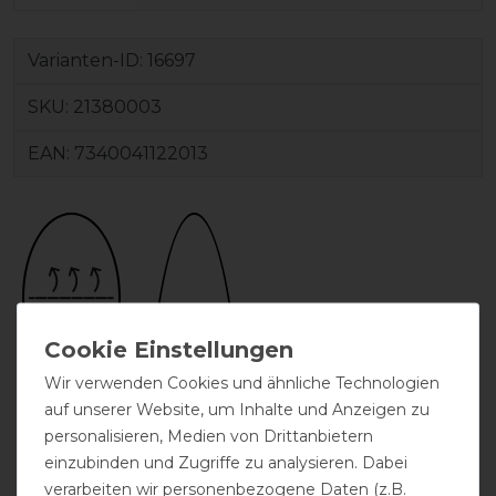
Varianten-ID:
16697
SKU:
21380003
EAN:
7340041122013
Wir verwenden Cookies und ähnliche Technologien
atmungsaktiv
auf unserer Website, um Inhalte und Anzeigen zu
personalisieren, Medien von Drittanbietern
einzubinden und Zugriffe zu analysieren. Dabei
verarbeiten wir personenbezogene Daten (z.B.