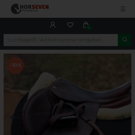
☰
0
-10%