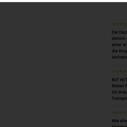
Die Dec
stimmt 
einer a
die Kru
leichte
BoT ist
Reiten 
Ich bra
Transpo
Wie alle
Nierene