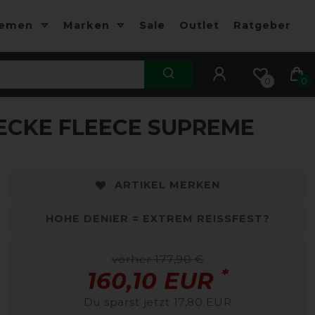
hemen
Marken
Sale
Outlet
Ratgeber
0
0
ECKE FLEECE SUPREME
-10%
-
ARTIKEL MERKEN
HOHE DENIER = EXTREM REISSFEST?
vorher 177,90 €
*
160,10 EUR
Du sparst jetzt 17,80 EUR