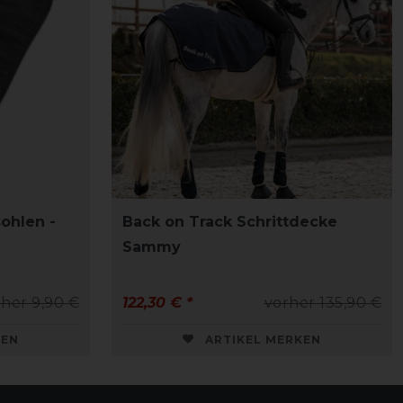
ohlen -
Back on Track Schrittdecke
Sammy
her 9,90 €
122,30 € *
vorher 135,90 €
KEN
ARTIKEL MERKEN