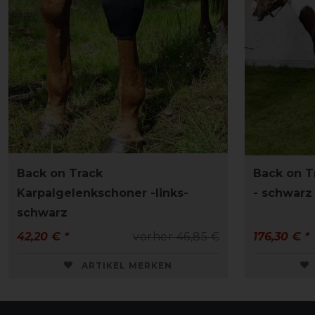
Back on Track
Back on T
Karpalgelenkschoner -links-
- schwarz
schwarz
42,20 € *
vorher 46,85 €
176,30 € *
ARTIKEL MERKEN