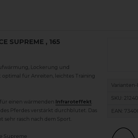
ECE SUPREME
, 165
 Aufwärmung, Lockerung und
optimal für Anreiten, leichtes Training
Varianten-
SKU:
2124
n für einen wärmenden
Infraroteffekt
.
es Pferdes verstärkt durchblutet. Das
EAN:
7340
nt sehr rasch nach dem Sport.
ce Supreme