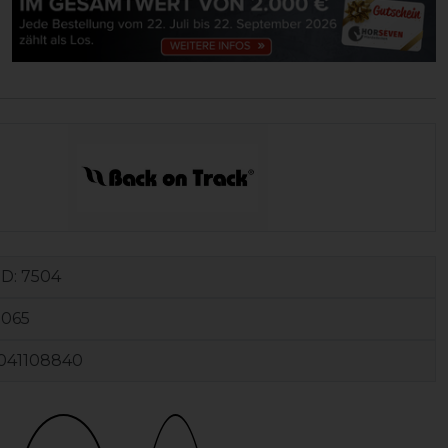
ID:
7504
0065
041108840