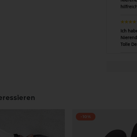
hilfreich
Ich hab
Nierend
Tolle De
eressieren
-10%