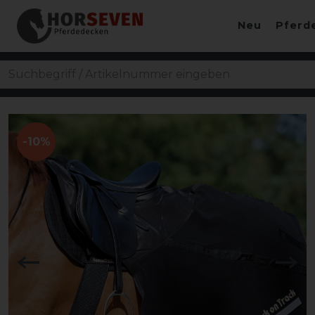
Neu
Pferd
-10%