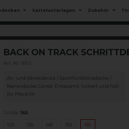
edecken
Sattelunterlagen
Zubehör
T
BACK ON TRACK SCHRITTD
-10%
Art.-Nr:
1603
An- und Abreitdecke / Sportfunktionsdecke /
Nierendecke Genial: Entspannt, lockert und hält
Ihr Pferd fit!
Größe:
165
125
135
145
155
165