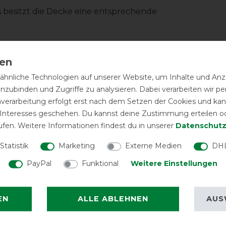
s besitzt die Decke eine entsprechende
ende Variante: Back on Track
hnliche Technologien auf unserer Website, um Inhalte und Anze
inzubinden und Zugriffe zu analysieren. Dabei verarbeiten wir 
nverarbeitung erfolgt erst nach dem Setzen der Cookies und kann
 Interesses geschehen. Du kannst deine Zustimmung erteilen o
ufen. Weitere Informationen findest du in unserer
Daten­schutz
Statistik
Marketing
Externe Medien
DHL
EXCEL
PayPal
Funktional
Weitere Einstellungen
Back on Track 
Fleece S
EN
ALLE ABLEHNEN
AUS
LATEST R