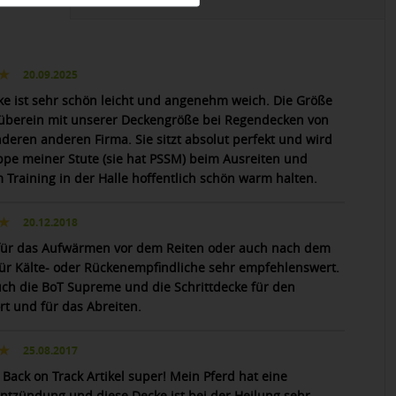
20.09.2025
ke ist sehr schön leicht und angenehm weich. Die Größe
überein mit unserer Deckengröße bei Regendecken von
nderen anderen Firma. Sie sitzt absolut perfekt und wird
ppe meiner Stute (sie hat PSSM) beim Ausreiten und
m Training in der Halle hoffentlich schön warm halten.
20.12.2018
 für das Aufwärmen vor dem Reiten oder auch nach dem
für Kälte- oder Rückenempfindliche sehr empfehlenswert.
uch die BoT Supreme und die Schrittdecke für den
rt und für das Abreiten.
25.08.2017
 Back on Track Artikel super! Mein Pferd hat eine
ntzündung und diese Decke ist bei der Heilung sehr