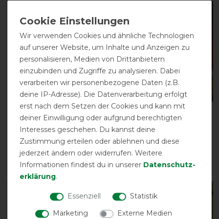
-10%
-10%
Wir verwenden Cookies und ähnliche Technologien
auf unserer Website, um Inhalte und Anzeigen zu
personalisieren, Medien von Drittanbietern
einzubinden und Zugriffe zu analysieren. Dabei
verarbeiten wir personenbezogene Daten (z.B.
deine IP-Adresse). Die Datenverarbeitung erfolgt
erst nach dem Setzen der Cookies und kann mit
Back on Track
Back on Track Edward
deiner Einwilligung oder aufgrund berechtigten
Schrittdecke William
Wool Rug
Interesses geschehen. Du kannst deine
vorher 134,90 €
vorher 219,90 €
Zustimmung erteilen oder ablehnen und diese
121,40 € *
197,90 € *
jederzeit ändern oder widerrufen. Weitere
Informationen findest du in unserer
Daten­schutz­
ARTIKEL MERKEN
ARTIKEL MERKEN
erklärung
.
-10%
-10%
Essenziell
Statistik
Marketing
Externe Medien