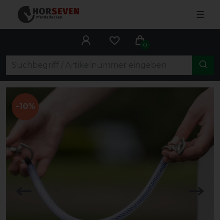
☰
0
-10%