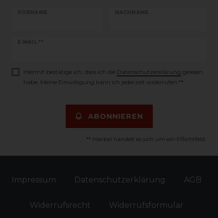
VORNAME
NACHNAME
Newsletter
E-MAIL **
Honig
Hiermit bestätige ich, dass ich die
Daten­schutz­erklärung
gelesen
habe. Meine Einwilligung kann ich jederzeit widerrufen.**
ABONNIEREN
** Hierbei handelt es sich um ein Pflichtfeld.
Impressum
Daten­schutz­erklärung
AGB
Widerrufs­recht
Widerrufs­formular