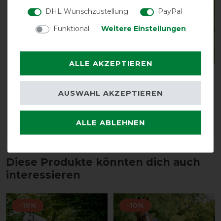
DHL Wunschzustellung
PayPal
Funktional
Weitere Einstellungen
ALLE AKZEPTIEREN
Back on Track
Back on Track Cooler-
Elastikgurt
Decke Sienna
AUSWAHL AKZEPTIEREN
vorher 16,85 €
vorher 145,90 €
15,20 € *
131,30 € *
ALLE ABLEHNEN
ARTIKEL MERKEN
ARTIKEL MERKEN
Diese Produkte könnten dich auch
interessieren
-10%
-10%