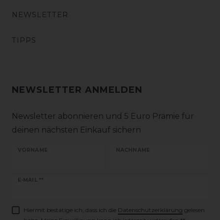
NEWSLETTER
TIPPS
NEWSLETTER ANMELDEN
Newsletter abonnieren und 5 Euro Prämie für
deinen nächsten Einkauf sichern
VORNAME
NACHNAME
Newsletter
E-MAIL **
Honig
Hiermit bestätige ich, dass ich die
Daten­schutz­erklärung
gelesen