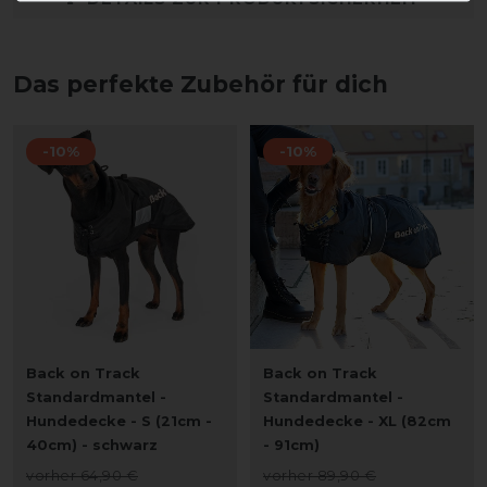
Das perfekte Zubehör für dich
-10%
-10%
Back on Track
Back on Track
Standardmantel -
Standardmantel -
Hundedecke - S (21cm -
Hundedecke - XL (82cm
40cm) - schwarz
- 91cm)
vorher 64,90 €
vorher 89,90 €