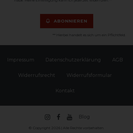
habe. Meine Einwilligung kann ich jederzeit widerrufen.**
ABONNIEREN
** Hierbei handelt es sich um ein Pflichtfeld.
Impressum
Daten­schutz­erklärung
AGB
Widerrufs­recht
Widerrufs­formular
Kontakt
Blog
© Copyright 2026 | Alle Rechte vorbehalten.