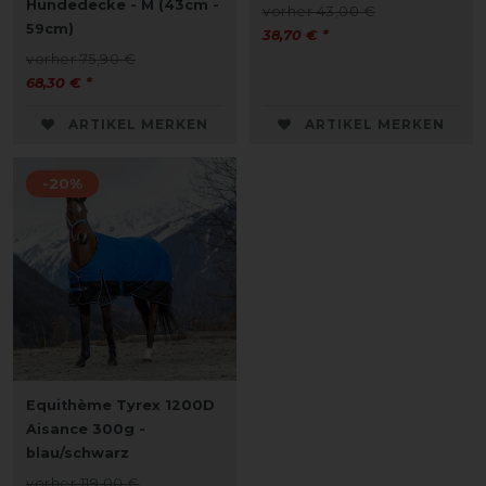
Hundedecke - M (43cm -
vorher 43,00 €
59cm)
38,70 € *
vorher 75,90 €
68,30 € *
ARTIKEL MERKEN
ARTIKEL MERKEN
-20%
Equithème Tyrex 1200D
Aisance 300g -
blau/schwarz
vorher 119,00 €