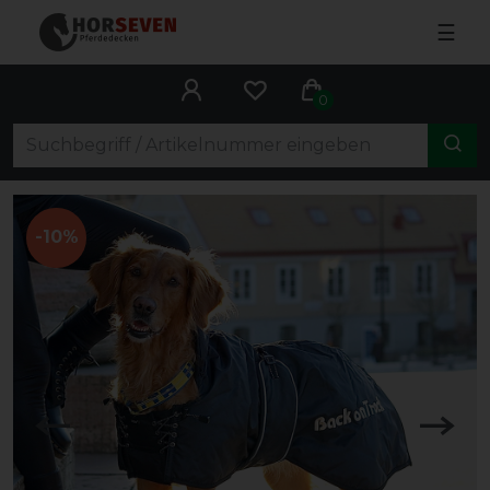
☰
0
-10%