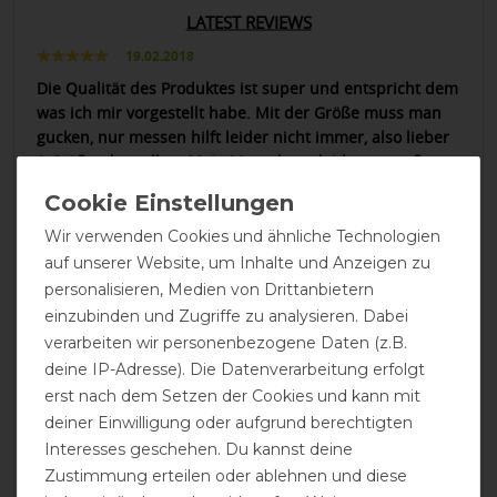
LATEST REVIEWS
19.02.2018
Die Qualität des Produktes ist super und entspricht dem
was ich mir vorgestellt habe. Mit der Größe muss man
gucken, nur messen hilft leider nicht immer, also lieber
2 Größen bestellen. Mein Mantel war leider zu groß,
aber der Austausch gegen einen kleineren war gar kein
Problem.
Wir verwenden Cookies und ähnliche Technologien
auf unserer Website, um Inhalte und Anzeigen zu
05.02.2018
personalisieren, Medien von Drittanbietern
Wir haben ihn als Therapiemantel bestellt, für zuhause
einzubinden und Zugriffe zu analysieren. Dabei
und im Auto, dafür ist er prima. Die Passform ist für
verarbeiten wir personenbezogene Daten (z.B.
unseren Hund [Ridgeback-Mix] nicht optimal. Wer einen
deine IP-Adresse). Die Datenverarbeitung erfolgt
Mantel für Spaziergänge sucht, ist vielleicht mit einem
anderen Modell besser beraten.
erst nach dem Setzen der Cookies und kann mit
deiner Einwilligung oder aufgrund berechtigten
Interesses geschehen. Du kannst deine
30.01.2018
Zustimmung erteilen oder ablehnen und diese
Würde es meiner Freunde weiter empfehlen