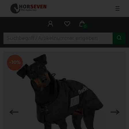
☰
0
-10%