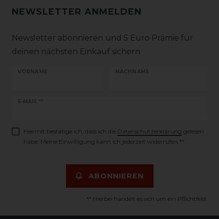
NEWSLETTER ANMELDEN
Newsletter abonnieren und 5 Euro Prämie für
deinen nächsten Einkauf sichern
VORNAME
NACHNAME
Newsletter
E-MAIL **
Honig
Hiermit bestätige ich, dass ich die
Daten­schutz­erklärung
gelesen
habe. Meine Einwilligung kann ich jederzeit widerrufen.**
ABONNIEREN
** Hierbei handelt es sich um ein Pflichtfeld.