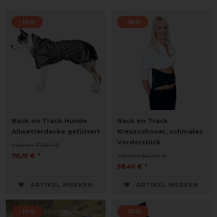
-10%
-10%
Back on Track Hunde
Back on Track
Allwetterdecke gefüttert
Kreuzschoner, schmales
Vorderstück
vorher 77,90 €
70,10 € *
vorher 64,90 €
58,40 € *
ARTIKEL MERKEN
ARTIKEL MERKEN
-10%
-10%