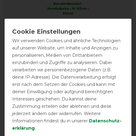
Standardmantel -
Hundedecke - M (43cm -
59cm)
Product Reviews
2
Wir verwenden Cookies und ähnliche Technologien
auf unserer Website, um Inhalte und Anzeigen zu
personalisieren, Medien von Drittanbietern
Product Rating
einzubinden und Zugriffe zu analysieren. Dabei
4.5
/
5
verarbeiten wir personenbezogene Daten (z.B.
deine IP-Adresse). Die Datenverarbeitung erfolgt
erst nach dem Setzen der Cookies und kann mit
product experience
deiner Einwilligung oder aufgrund berechtigten
Interesses geschehen. Du kannst deine
Zustimmung erteilen oder ablehnen und diese
calculated from 2 customer reviews
jederzeit ändern oder widerrufen. Weitere
Positive
100%
Informationen findest du in unserer
Daten­schutz­
erklärung
.
Neutral
0%
Negative
0%