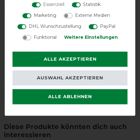
Essenziell
Statistik
Marketing
Externe Medien
LATEST REVIEWS
DHL Wunschzustellung
PayPal
10.01.2026
Funktional
Weitere Einstellungen
Top Qualität
13.11.2018
ALLE AKZEPTIEREN
Sehr gut - leider keine Öffnung für Geschirrhacken am
Rücken
AUSWAHL AKZEPTIEREN
DETAILS ZUR PRODUKTSICHERHEIT
ALLE ABLEHNEN
Diese Produkte könnten dich auch
interessieren