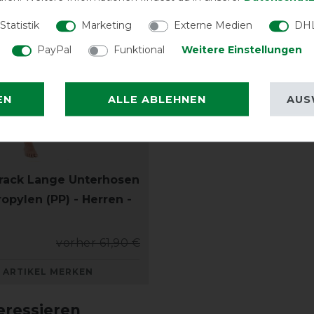
Statistik
Marketing
Externe Medien
DHL
PayPal
Funktional
Weitere Einstellungen
EN
ALLE ABLEHNEN
AUS
rack Lange Unterhosen
opylen (PP) - Herren -
vorher 61,90 €
ARTIKEL MERKEN
eressieren