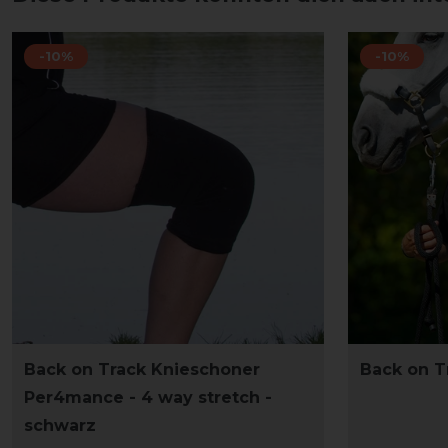
-10%
-10%
Back on Track Knieschoner
Back on T
Per4mance - 4 way stretch -
schwarz