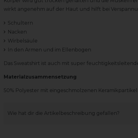
Körper wird gut trocken gehalten und die Muskeln en
wirkt angenehm auf der Haut und hilft bei Verspann
Schultern
Nacken
Wirbelsäule
In den Armen und im Ellenbogen
Das Sweatshirt ist auch mit super feuchtigkeitsleiten
Materialzusammensetzung
50% Polyester mit eingeschmolzenen Keramikpartike
Wie hat dir die Artikelbeschreibung gefallen?