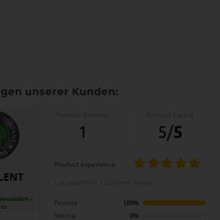
Product Reviews
Product Rating
1
5
/
5
product experience
LENT
calculated from 1 customer reviews
Sweatshirt -
Positive
100%
rz
Neutral
0%