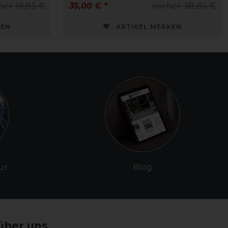
her 19,85 €
35,00 € *
vorher 38,85 €
KEN
ARTIKEL MERKEN
ur
Blog
über uns