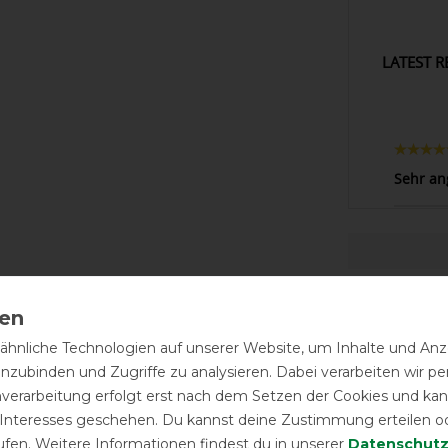
LATEST R
Sehr an
hnliche Technologien auf unserer Website, um Inhalte und Anze
inzubinden und Zugriffe zu analysieren. Dabei verarbeiten wir 
nverarbeitung erfolgt erst nach dem Setzen der Cookies und kann
 Interesses geschehen. Du kannst deine Zustimmung erteilen o
ufen. Weitere Informationen findest du in unserer
Daten­schutz