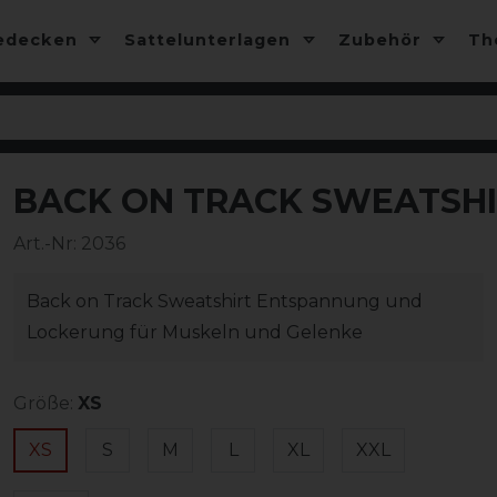
edecken
Sattelunterlagen
Zubehör
T
BACK ON TRACK SWEATSHI
-10%
Art.-Nr:
2036
Back on Track Sweatshirt Entspannung und
Lockerung für Muskeln und Gelenke
Größe:
XS
XS
S
M
L
XL
XXL