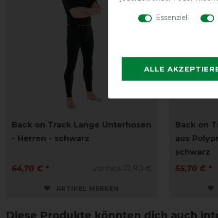
Essenziell
ALLE AKZEPTIER
Back on Track Lange Unterhosen
Back on T
- Herren - schwarz
aus Polypr
schwarz
64,70 € *
vorher 71,90 €
55,70 € *
ARTIKEL MERKEN
Diese Produkte könnten dich auch int