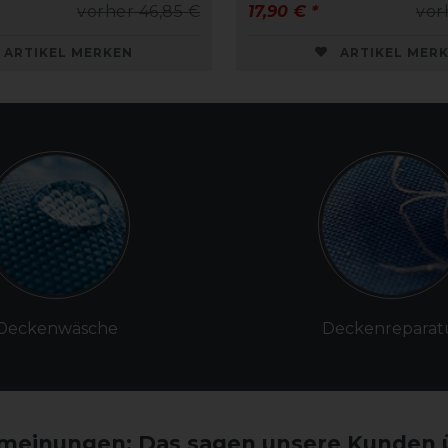
vorher 46,85 €
17,90 € *
vor
ARTIKEL MERKEN
ARTIKEL MER
Deckenwäsche
Deckenreparat
einungen: Das sagen unsere Kunden 