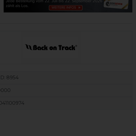
ID:
8954
0000
041100974