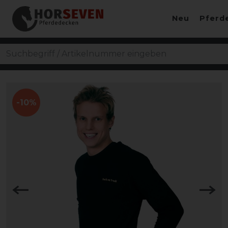
Neu
Pferd
-10%