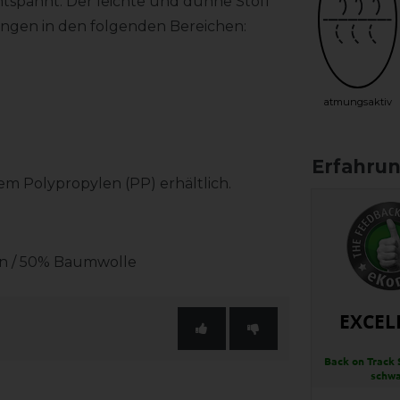
tspannt. Der leichte und dünne Stoff
ungen in den folgenden Bereichen:
atmungsaktiv
dem Polypropylen (PP) erhältlich.
ln / 50% Baumwolle
EXCEL
Back on Track 
schwa