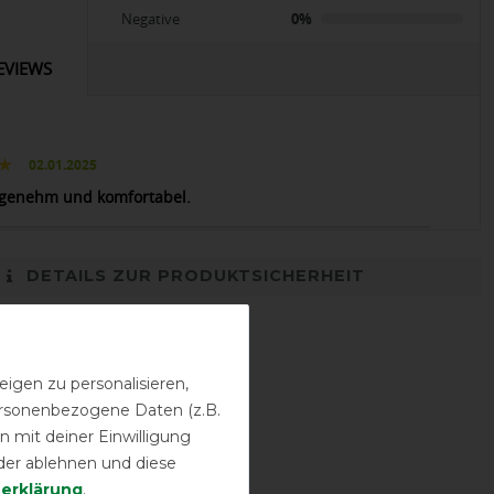
Negative
0%
EVIEWS
02.01.2025
genehm und komfortabel.
DETAILS ZUR PRODUKTSICHERHEIT
igen zu personalisieren,
personenbezogene Daten (z.B.
 mit deiner Einwilligung
der ablehnen und diese
­erklärung
.