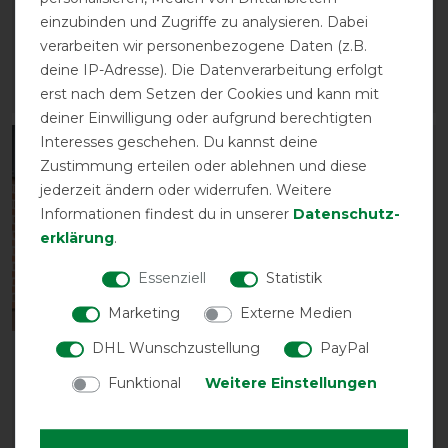
Fur Tendon boots
Fur Tendon boots
einzubinden und Zugriffe zu analysieren. Dabei
vorher 99,90 €
vorher 99,90 €
verarbeiten wir personenbezogene Daten (z.B.
89,90 € *
89,90 € *
deine IP-Adresse). Die Datenverarbeitung erfolgt
erst nach dem Setzen der Cookies und kann mit
ARTIKEL MERKEN
ARTIKEL MERKEN
deiner Einwilligung oder aufgrund berechtigten
Interesses geschehen. Du kannst deine
-10%
-10%
Zustimmung erteilen oder ablehnen und diese
jederzeit ändern oder widerrufen. Weitere
Informationen findest du in unserer
Daten­schutz­
erklärung
.
Essenziell
Statistik
Marketing
Externe Medien
DHL Wunschzustellung
PayPal
Back on Track Rhyolite
Back on Track Ace
Insulated Liner 200g
Führstrick
Funktional
Weitere Einstellungen
vorher 149,90 €
vorher 13,90 €
134,90 € *
12,50 € *