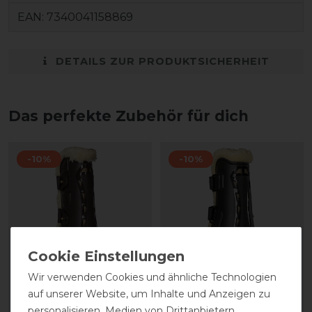
EAN:
7340041158869
DETAILS ZUR PRODUKTSICHERHEIT
Das perfekte Zubehör für dich
-10%
-10%
Wir verwenden Cookies und ähnliche Technologien
auf unserer Website, um Inhalte und Anzeigen zu
Back on Track Air Flow
Back on Track Air Flow
personalisieren, Medien von Drittanbietern