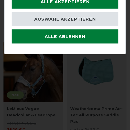
ALLE AKZEPTIEREN
ARTIKEL MERKEN
ARTIKEL MERKEN
AUSWAHL AKZEPTIEREN
Diese Produkte könnten dich auch
interessieren
ALLE ABLEHNEN
-15%
-10%
Neu
LeMieux Vogue
Weatherbeeta Prime Air-
Headcollar & Leadrope
Tec All Purpose Saddle
Pad
vorher 44,95 €
38,20 € *
vorher 54,95 €