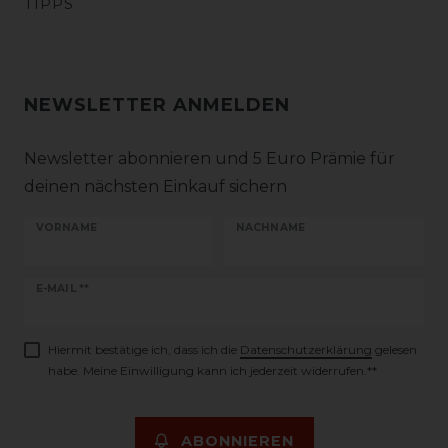
TIPPS
NEWSLETTER ANMELDEN
Newsletter abonnieren und 5 Euro Prämie für
deinen nächsten Einkauf sichern
VORNAME
NACHNAME
Newsletter
E-MAIL **
Honig
Hiermit bestätige ich, dass ich die
Daten­schutz­erklärung
gelesen
habe. Meine Einwilligung kann ich jederzeit widerrufen.**
ABONNIEREN