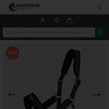
☰
0
-10%