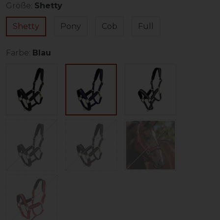
Größe:
Shetty
Shetty
Pony
Cob
Full
Farbe:
Blau