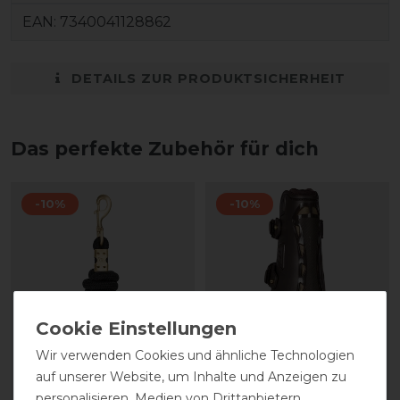
EAN:
7340041128862
DETAILS ZUR PRODUKTSICHERHEIT
Das perfekte Zubehör für dich
-10%
-10%
Wir verwenden Cookies und ähnliche Technologien
auf unserer Website, um Inhalte und Anzeigen zu
Back on Track Ace
Back on Track Air Flow
personalisieren, Medien von Drittanbietern