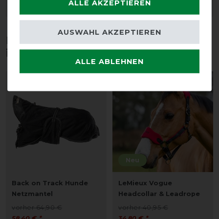
ALLE AKZEPTIEREN
ARTIKEL MERKEN
ARTIKEL MERKEN
AUSWAHL AKZEPTIEREN
Diese Produkte könnten dich auch
interessieren
ALLE ABLEHNEN
-10%
-15%
Neu
Back on Track Hunde
LeMieux Vogue
Netzmantel
Headcollar & Leadrope
vorher 64,90 €
vorher 40,95 €
58,40 € *
34,80 € *