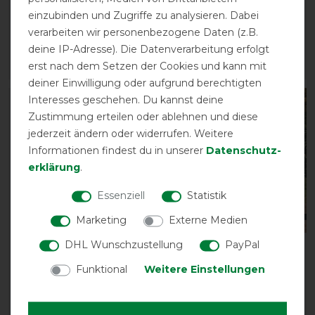
Führstrick
Tendon boots
einzubinden und Zugriffe zu analysieren. Dabei
vorher 13,90 €
vorher 79,90 €
verarbeiten wir personenbezogene Daten (z.B.
12,50 € *
71,90 € *
deine IP-Adresse). Die Datenverarbeitung erfolgt
erst nach dem Setzen der Cookies und kann mit
ARTIKEL MERKEN
ARTIKEL MERKEN
deiner Einwilligung oder aufgrund berechtigten
Interesses geschehen. Du kannst deine
-10%
-10%
Zustimmung erteilen oder ablehnen und diese
jederzeit ändern oder widerrufen. Weitere
Informationen findest du in unserer
Daten­schutz­
erklärung
.
Essenziell
Statistik
Marketing
Externe Medien
DHL Wunschzustellung
PayPal
Back on Track Air Flow
Back on Track Obsidian
Fur Tendon boots
150g Turnout rug +
Funktional
Weitere Einstellungen
vorher 99,90 €
vorher 319,00 €
89,90 € *
287,10 € *