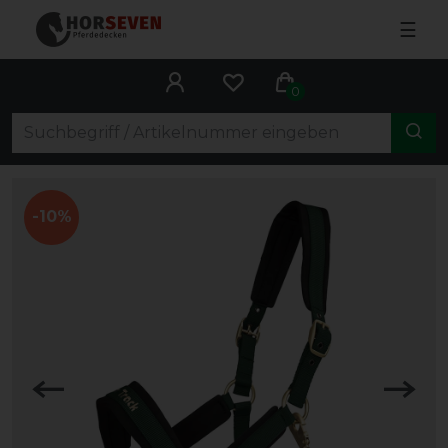
☰
0
-10%