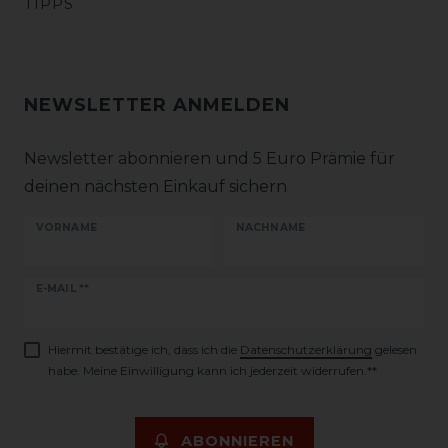
TIPPS
NEWSLETTER ANMELDEN
Newsletter abonnieren und 5 Euro Prämie für
deinen nächsten Einkauf sichern
VORNAME
NACHNAME
Newsletter
E-MAIL **
Honig
Hiermit bestätige ich, dass ich die
Daten­schutz­erklärung
gelesen
habe. Meine Einwilligung kann ich jederzeit widerrufen.**
ABONNIEREN