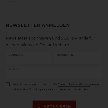
TIPPS
NEWSLETTER ANMELDEN
Newsletter abonnieren und 5 Euro Prämie für
deinen nächsten Einkauf sichern
VORNAME
NACHNAME
Newsletter
E-MAIL **
Honig
Hiermit bestätige ich, dass ich die
Daten­schutz­erklärung
gelesen
habe. Meine Einwilligung kann ich jederzeit widerrufen.**
ABONNIEREN