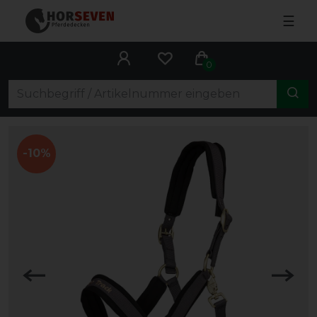
☰
0
-10%