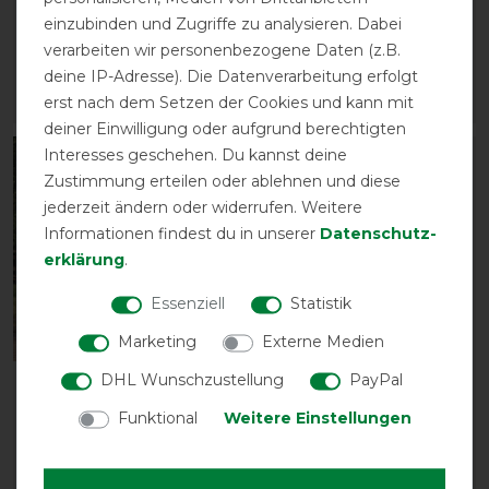
Fur Tendon boots
Tendon boots
einzubinden und Zugriffe zu analysieren. Dabei
vorher 99,90 €
vorher 79,90 €
verarbeiten wir personenbezogene Daten (z.B.
89,90 € *
71,90 € *
deine IP-Adresse). Die Datenverarbeitung erfolgt
erst nach dem Setzen der Cookies und kann mit
ARTIKEL MERKEN
ARTIKEL MERKEN
deiner Einwilligung oder aufgrund berechtigten
Interesses geschehen. Du kannst deine
-10%
-10%
Zustimmung erteilen oder ablehnen und diese
jederzeit ändern oder widerrufen. Weitere
Informationen findest du in unserer
Daten­schutz­
erklärung
.
Essenziell
Statistik
Marketing
Externe Medien
DHL Wunschzustellung
PayPal
Back on Track Obsidian
Back on Track Ace
150g Turnout rug +
Führstrick
Funktional
Weitere Einstellungen
vorher 319,00 €
vorher 13,90 €
287,10 € *
12,50 € *