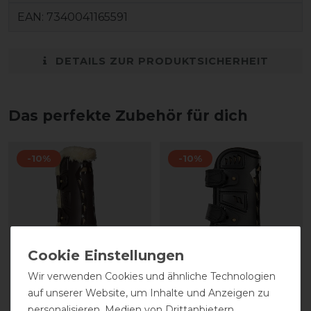
EAN:
7340041165591
DETAILS ZUR PRODUKTSICHERHEIT
Das perfekte Zubehör für dich
-10%
-10%
Wir verwenden Cookies und ähnliche Technologien
auf unserer Website, um Inhalte und Anzeigen zu
Back on Track Air Flow
Back on Track Air Flow
personalisieren, Medien von Drittanbietern