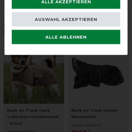
ALLE AKZEPTIEREN
ARTIKEL MERKEN
ARTIKEL MERKEN
AUSWAHL AKZEPTIEREN
Diese Produkte könnten dich auch
interessieren
ALLE ABLEHNEN
-10%
-10%
Back on Track Haze
Back on Track Hunde
Collection Hundemantel
Netzmantel
- braun
vorher 64,90 €
vorher 47,85 €
58,40 € *