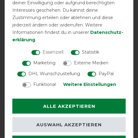
deiner Einwilligung oder aufgrund berechtigten
Interesses geschehen. Du kannst deine
Zustimmung erteilen oder ablehnen und diese
EXCELLENT
jederzeit ändern oder widerrufen. Weitere
Informationen findest du in unserer
Daten­schutz­
Boett Ekzemerdecke Sweet
erklärung
.
Itch - dark brown (Größe 140
- 170) - Ekzemerdecke
Essenziell
Statistik
Marketing
Externe Medien
Product Reviews
DHL Wunschzustellung
PayPal
3
Funktional
Weitere Einstellungen
Product Rating
5
/
5
ALLE AKZEPTIEREN
AUSWAHL AKZEPTIEREN
product experience