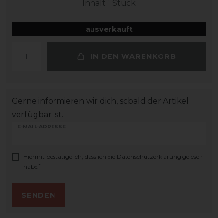
Inhalt
1
Stück
ausverkauft
IN DEN WARENKORB
Gerne informieren wir dich, sobald der Artikel
verfügbar ist.
E-MAIL-ADRESSE
Hiermit bestätige ich, dass ich die
Daten­schutz­erklärung
gelesen
*
habe.
SENDEN