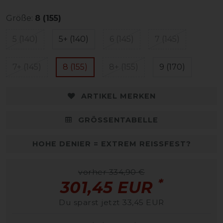
Größe:
8 (155)
5 (140)
5+ (140)
6 (145)
7 (145)
7+ (145)
8 (155)
8+ (155)
9 (170)
ARTIKEL MERKEN
GRÖSSENTABELLE
HOHE DENIER = EXTREM REISSFEST?
vorher 334,90 €
*
301,45 EUR
Du sparst jetzt 33,45 EUR