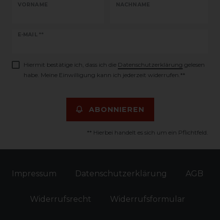
VORNAME
NACHNAME
Newsletter
E-MAIL **
Honig
Hiermit bestätige ich, dass ich die
Daten­schutz­erklärung
gelesen
habe. Meine Einwilligung kann ich jederzeit widerrufen.**
ABONNIEREN
** Hierbei handelt es sich um ein Pflichtfeld.
Impressum
Daten­schutz­erklärung
AGB
Widerrufs­recht
Widerrufs­formular