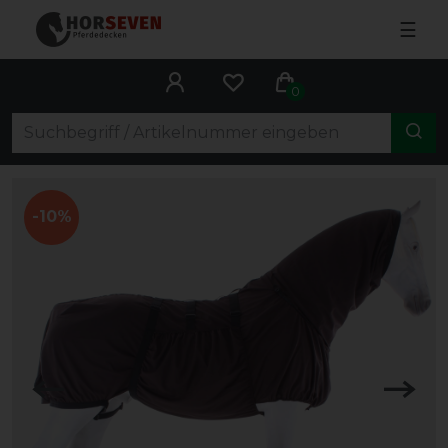
☰
0
-10%