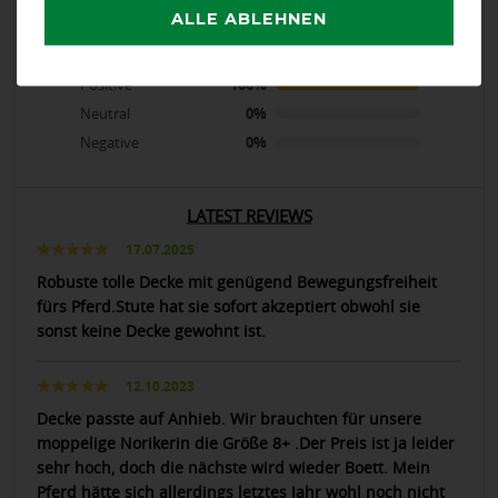
ALLE ABLEHNEN
calculated from 3 customer reviews
Positive
100%
Neutral
0%
Negative
0%
LATEST REVIEWS
17.07.2025
Robuste tolle Decke mit genügend Bewegungsfreiheit
fürs Pferd.Stute hat sie sofort akzeptiert obwohl sie
sonst keine Decke gewohnt ist.
12.10.2023
Decke passte auf Anhieb. Wir brauchten für unsere
moppelige Norikerin die Größe 8+ .Der Preis ist ja leider
sehr hoch, doch die nächste wird wieder Boett. Mein
Pferd hätte sich allerdings letztes Jahr wohl noch nicht