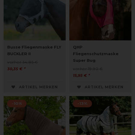
Busse Fliegenmaske FLY
QHP
BUCKLER II
Fliegenschutzmaske
Super Bug
vorher 34,85 €
30,35 € *
vorher 19,90 €
15,95 € *
ARTIKEL MERKEN
ARTIKEL MERKEN
-10%
-13%