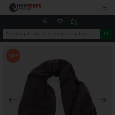
☰
0
-10%