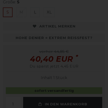
Größe:
S
S
M
L
XL
ARTIKEL MERKEN
HOHE DENIER = EXTREM REISSFEST?
vorher 44,85 €
*
40,40 EUR
Du sparst jetzt 4,45 EUR
Inhalt
1
Stück
sofort versandfertig
IN DEN WARENKORB