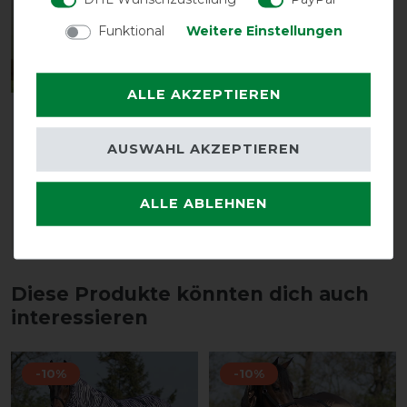
Funktional
Weitere Einstellungen
ALLE AKZEPTIEREN
Boett Fliegenmaske
Sweet Itch Hood - dark
AUSWAHL AKZEPTIEREN
brown (Gr. 125-135)
vorher 84,95 €
76,45 € *
ALLE ABLEHNEN
ARTIKEL MERKEN
Diese Produkte könnten dich auch
interessieren
-10%
-10%