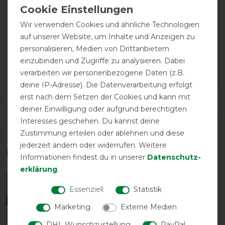
Negative
0%
Wir verwenden Cookies und ähnliche Technologien
auf unserer Website, um Inhalte und Anzeigen zu
LATEST REVIEWS
personalisieren, Medien von Drittanbietern
einzubinden und Zugriffe zu analysieren. Dabei
19.05.2026
verarbeiten wir personenbezogene Daten (z.B.
Sehr gut
deine IP-Adresse). Die Datenverarbeitung erfolgt
erst nach dem Setzen der Cookies und kann mit
deiner Einwilligung oder aufgrund berechtigten
DETAILS ZUR PRODUKTSICHERHEIT
Interesses geschehen. Du kannst deine
Zustimmung erteilen oder ablehnen und diese
jederzeit ändern oder widerrufen. Weitere
Das perfekte Zubehör für dich
Informationen findest du in unserer
Daten­schutz­
erklärung
.
-10%
Essenziell
Statistik
Marketing
Externe Medien
DHL Wunschzustellung
PayPal