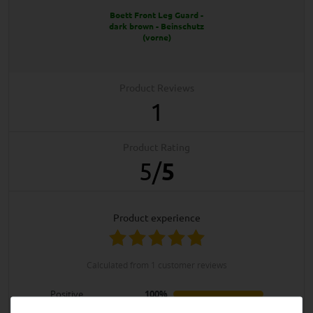
Boett Front Leg Guard -
dark brown - Beinschutz
(vorne)
Product Reviews
1
Product Rating
5
/
5
product experience
calculated from 1 customer reviews
Positive
100%
Neutral
0%