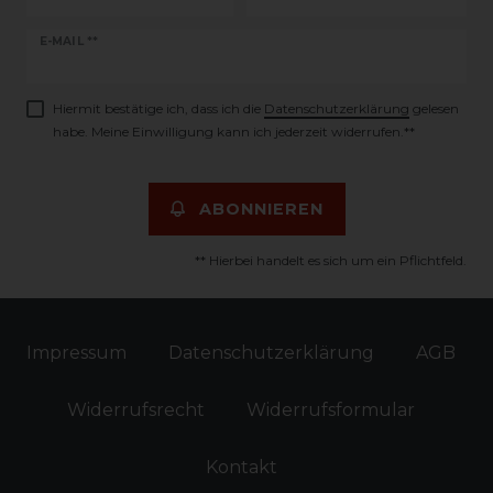
Newsletter
E-MAIL **
Honig
Hiermit bestätige ich, dass ich die
Daten­schutz­erklärung
gelesen
habe. Meine Einwilligung kann ich jederzeit widerrufen.**
ABONNIEREN
** Hierbei handelt es sich um ein Pflichtfeld.
Impressum
Daten­schutz­erklärung
AGB
Widerrufs­recht
Widerrufs­formular
Kontakt