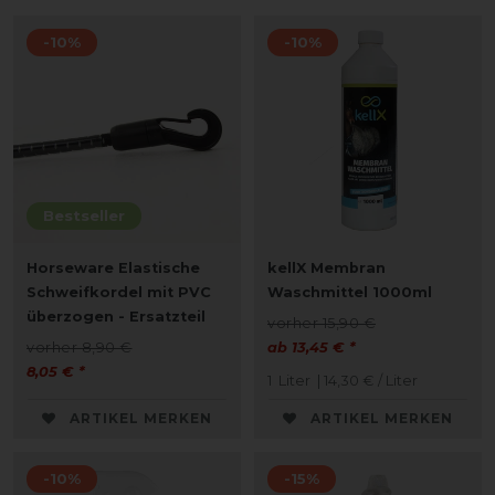
-10%
-10%
Bestseller
Horseware Elastische
kellX Membran
Schweifkordel mit PVC
Waschmittel 1000ml
überzogen - Ersatzteil
vorher 15,90 €
vorher 8,90 €
ab 13,45 € *
8,05 € *
1
Liter
| 14,30 € / Liter
ARTIKEL MERKEN
ARTIKEL MERKEN
-10%
-15%