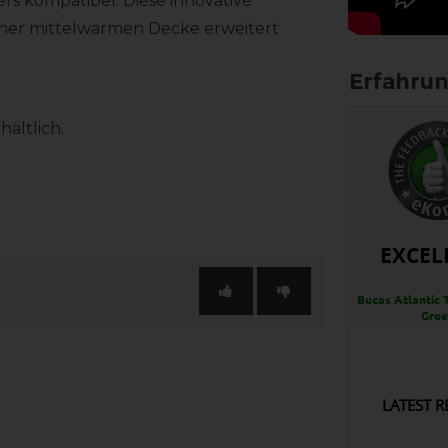
ers kompatibel. Diese innovative
er mittelwarmen Decke erweitert
hältlich.
EXCEL
Bucas Atlantic 
Gre
LATEST R