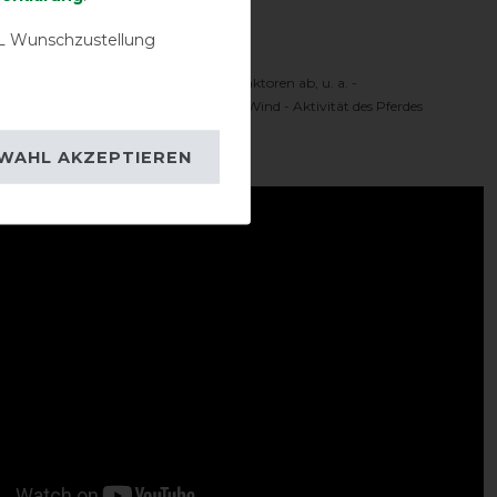
Komfortbereich
 Wunschzustellung
 Temperaturbereich hängt von vielen Faktoren ab, u. a. -
oren - Sonnenschein - Feuchtigkeit - Wind - Aktivität des Pferdes
ideo:
WAHL AKZEPTIEREN