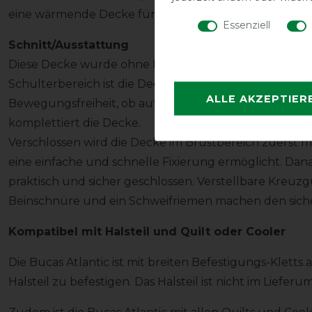
eine wärmende Decke für den Winter verwandeln.
Essenziell
Schnitt/Ausstattung
Diese Decke wurde ohne Rückennaht gefertigt. Durch 
Schulterbereich ist die Decke super bequem geschnit
ALLE AKZEPTIER
Bewegungsfreiheit, ob auf der Koppel oder in der Box
komplettiert die Decke.
Verschlossen wird die Decke im Brustbereich zuerst 
eine einfache und schnelle Fixierung ermöglicht. Dana
praktisch und sicher geschlossen. Verstellbare Kre
Beinschnüre und ein Schweifriemen machen den siche
Kompatibel mit Halsteil und Quilt oder Cooler
Die Bucas Atlantic ist mit breiten Befestigungs-Klett
Halsteil zu befestigen. Das Halsteil ist nicht im Liefer