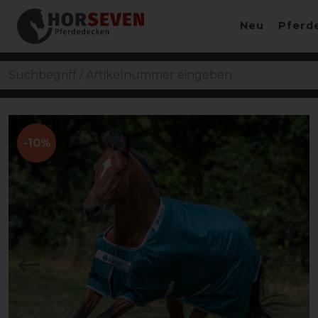
Neu
Pferd
-10%