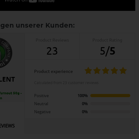
Product Reviews
Product Rating
23
5
/
5
product experience
LENT
calculated from 23 customer reviews
Turnout 50g -
Positive
100%
en
Neutral
0%
Negative
0%
EVIEWS