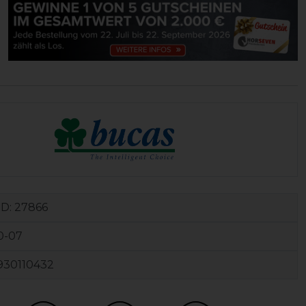
ID:
27866
0-07
930110432