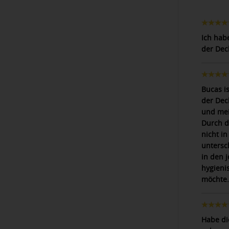
Ich hab
der Dec
Bucas i
der Dec
und mei
Durch d
nicht i
untersc
in den 
hygieni
möchte. 
Habe die