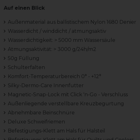
Auf einen Blick
Außenmaterial aus ballistischem Nylon 1680 Denier
Wasserdicht / winddicht / atmungsaktiv
Wasserdichtigkeit: > 5000 mm Wassersäule
Atmungsaktivität: > 3000 g/24h/m2
50g Füllung
Schulterfalten
Komfort-Temperaturbereich 0° - +12°
Silky-Dermo-Care Innenfutter
Magnetic-Snap-Lock mit Click 'n-Go - Verschluss
Außenliegende verstellbare Kreuzbegurtung
Abnehmbare Beinschnüre
Deluxe Schweifriemen
Befestigungs-Klett am Hals für Halsteil
Befestigungs-Klett am Hals für Quilts und Coolers