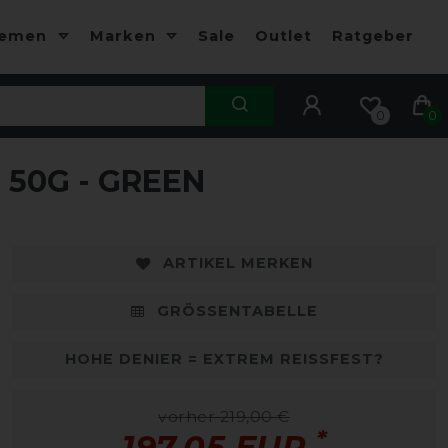
hemen
Marken
Sale
Outlet
Ratgeber
0
0
50G - GREEN
-10%
-
ARTIKEL MERKEN
GRÖSSENTABELLE
HOHE DENIER = EXTREM REISSFEST?
vorher 219,00 €
*
197,05 EUR