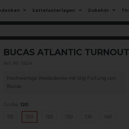
edecken
Sattelunterlagen
Zubehör
T
BUCAS ATLANTIC TURNOUT 
-10%
Art.-Nr:
5624
Hochwertige Weidedecke mit 50g Füllung von
Bucas
Größe:
120
115
120
125
130
135
140