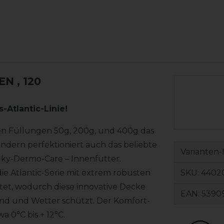
EEN
, 120
-Atlantic-Linie!
den Füllungen 50g, 200g, und 400g das
dern perfektioniert auch das beliebte
Varianten-
lky-Dermo-Care – Innenfutter.
SKU:
4402
e Atlantic-Serie mit extrem robusten
tet, wodurch diese innovative Decke
EAN:
5390
ind und Wetter schützt. Der Komfort-
 0°C bis + 12°C.