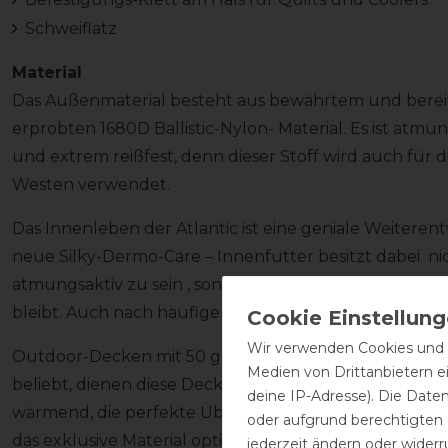
Schweiflatz
Material
Das Außenmaterial besteht aus bewährtem und bereits
erprobten 1680D Ballistic-Nylon- Material. Es ist atmun
und extrem reißfest, denn dieser Stoff wird auch für 
Westen verwendet.
Das Innenleben der Atlantic ist eine geniale Weiteren
neue Silky-Dermo-Care – Innenfutter besitzt dabei ni
atmungsaktiv zu sein , sondern es sorgt auch dafür, da
bleibt. Auch nach häufigem Tragen behält das Fell sei
Wir verwenden Cookies und ä
Outdoor-Decken mit 50 g Fütterung sind bereits seit 
Medien von Drittanbietern e
beliebt, dienen diese Decken als Schutz vor Wind und
deine IP-Adresse). Die Date
wärmend, die perfekte Übergangsdecke. In der Atlant
oder aufgrund berechtigten
das exklusive Material optimiert. Falls benötigt, könn
jederzeit ändern oder widerr