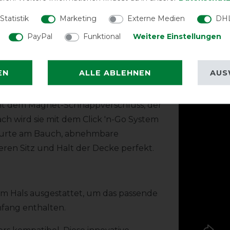
Statistik
Marketing
Externe Medien
DHL
PayPal
Funktional
Weitere Einstellungen
*Der tatsächliche
die integrierte doppelte Falte im
geschoren/ungesch
ten und bietet die größtmögliche
Produktv
EN
ALLE ABLEHNEN
AUS
. Ein schützender Schweiflatz
mit dem Magnet-Schnappverschluss, der
ch wird sie mit dem Click 'n-Go System
uzgurte am Bauch, abnehmbare
ren Sitz und Halt der Decke perfekt.
s am Hals ausgestattet, um das passende
umfang enthalten.