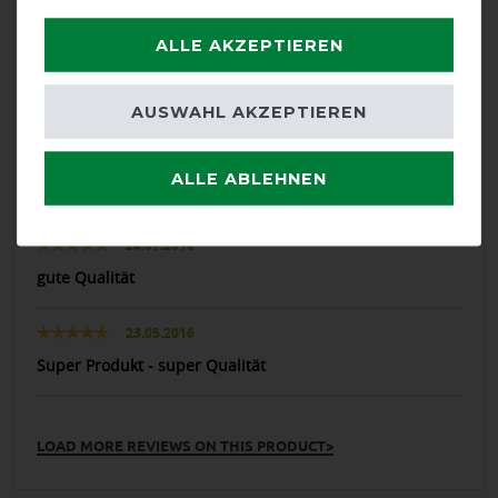
30.05.2017
ALLE AKZEPTIEREN
Die Fliegenmasken von Bucas halten nach meiner
Erfahrung besonders lange!
AUSWAHL AKZEPTIEREN
13.08.2016
Gute Qualität, wie immer! Sehr stabil, super starker
ALLE ABLEHNEN
Klettverschluss.
24.07.2016
gute Qualität
23.05.2016
Super Produkt - super Qualität
LOAD MORE REVIEWS ON THIS PRODUCT>