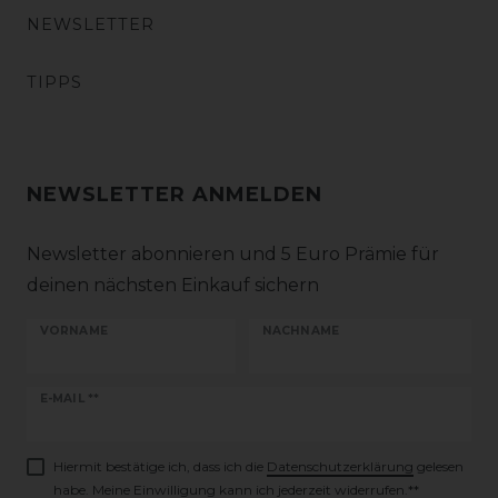
NEWSLETTER
TIPPS
NEWSLETTER ANMELDEN
Newsletter abonnieren und 5 Euro Prämie für
deinen nächsten Einkauf sichern
VORNAME
NACHNAME
Newsletter
E-MAIL **
Honig
Hiermit bestätige ich, dass ich die
Daten­schutz­erklärung
gelesen
habe. Meine Einwilligung kann ich jederzeit widerrufen.**