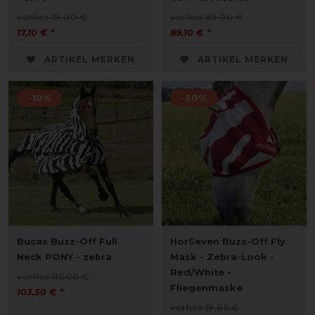
vorher 19,00 €
vorher 99,00 €
17,10 € *
89,10 € *
ARTIKEL MERKEN
ARTIKEL MERKEN
-10%
-30%
Bucas Buzz-Off Full
HorSeven Buzz-Off Fly
Neck PONY - zebra
Mask - Zebra-Look -
Red/White -
vorher 115,00 €
Fliegenmaske
103,50 € *
vorher 19,85 €