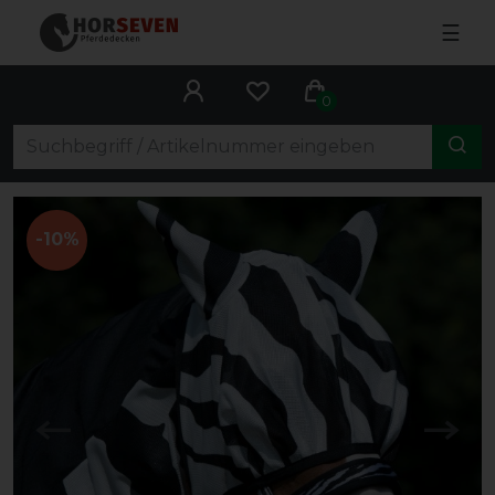
☰
0
-10%