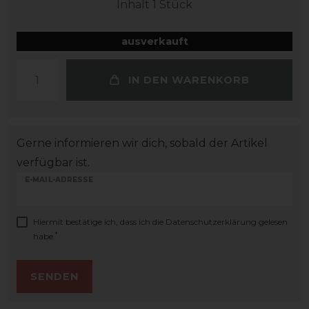
Inhalt
1
Stück
ausverkauft
IN DEN WARENKORB
Gerne informieren wir dich, sobald der Artikel
verfügbar ist.
E-MAIL-ADRESSE
Hiermit bestätige ich, dass ich die
Daten­schutz­erklärung
gelesen
*
habe.
SENDEN