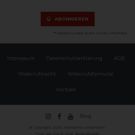
ABONNIEREN
** Hierbei handelt es sich um ein Pflichtfeld.
Impressum
Daten­schutz­erklärung
AGB
Widerrufs­recht
Widerrufs­formular
Kontakt
Blog
© Copyright 2026 | Alle Rechte vorbehalten.
* inkl. ges. MwSt. zzgl.
Versandkosten