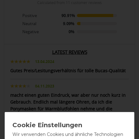
calculated from 11 customer reviews
Positive
90.91%
Neutral
9.09%
Negative
0%
LATEST REVIEWS
13.04.2024
Gutes Preis/Lesitungsverhältnis für tolle Bucas-Qualität
04.11.2023
macht einen guten Eindruck, war aber nur noch kurz in
Gebrauch. Endlich mal längere Ohren, da ich die
Ponymasken für Warmblutfohlen nehme und die
Ponyohren immer klein und kurz sind.
30.07.2019
Wir verwenden Cookies und ähnliche Technologien