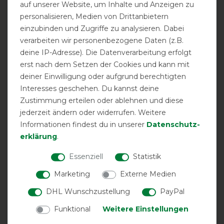
Stirn-/Augenfreiheit dürfte großzügiger sein.
auf unserer Website, um Inhalte und Anzeigen zu
personalisieren, Medien von Drittanbietern
08.05.2018
einzubinden und Zugriffe zu analysieren. Dabei
verarbeiten wir personenbezogene Daten (z.B.
Fällt sehr groß aus, für ein 1,30 m Stochmaß Pony passte
XS, was mich sehr überrascht hat. Ansonsten gute
deine IP-Adresse). Die Datenverarbeitung erfolgt
Passform!
erst nach dem Setzen der Cookies und kann mit
deiner Einwilligung oder aufgrund berechtigten
Interesses geschehen. Du kannst deine
07.08.2017
Zustimmung erteilen oder ablehnen und diese
Benötige Größe S für ein Endmaß-Pony (1,48 m), damit
jederzeit ändern oder widerrufen. Weitere
die Maske gut sitzt und auch ohne Halfter auf dem Kopf
Informationen findest du in unserer
Daten­schutz­
bleibt. Qualität sehr gut und erfahrungsgemäß sehr
robust.
erklärung
.
Essenziell
Statistik
02.06.2017
Marketing
Externe Medien
Guter Sitz. Gute Stoffqualität. Fällt wie alle Bucasmasken
etwas groß aus. Allerdings ist die Sicht durch die
DHL Wunschzustellung
PayPal
Zebrastreifen deutlich schlechter als bei einfarbigen
Modellen.
Funktional
Weitere Einstellungen