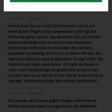
die eher seltene Zwischengröße 120. Einzig und allein
der Bauchlatz fällt klein aus.
05.06.2017
Meine Stute hat nur noch 30cm Schweif und ist auf
einen guten Fliegenschutz angewiesen und trägt die
Decke die ganze Saison. Das Bauchteil sitzt auf leichter
Spannung (hängt nicht durch) und der elastische
Stirnriemen verhindert ein Rutschen des Halsteils.
Qualitativ hochwertig und hat bei anderen Pferden den
täglichen Gebrauch gute ausgehalten. Einzige Kritik: Die
Decke scheint klein auszufallen. Ich habe die Decke in
10cm mehr Rückenlänge als gewöhnlich umtauschen
müssen, weil sie an der Brust bei meiner Araberstute zu
eng war. Umtausch erfolgte aber wieder problemlos!
03.10.2016
Sitz perfekt, wirkt super gegen Fliegen, meine Pferde
fühlen sich wohl damit und geniessen die Weidezeit.