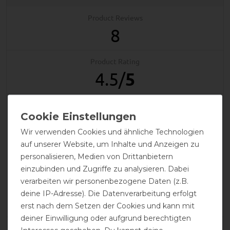
Product Reviews
8
Product Rating
4.5
/
5
product experience
Wir verwenden Cookies und ähnliche Technologien
auf unserer Website, um Inhalte und Anzeigen zu
calculated from 8 customer reviews
personalisieren, Medien von Drittanbietern
einzubinden und Zugriffe zu analysieren. Dabei
Positive
87.5%
verarbeiten wir personenbezogene Daten (z.B.
Neutral
12.5%
deine IP-Adresse). Die Datenverarbeitung erfolgt
Negative
0%
erst nach dem Setzen der Cookies und kann mit
deiner Einwilligung oder aufgrund berechtigten
LATEST REVIEWS