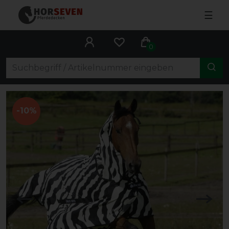
☰
0
-10%