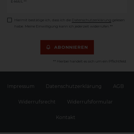
Newsletter
E-MAIL **
Honig
Hiermit bestätige ich, dass ich die
Daten­schutz­erklärung
gelesen
habe. Meine Einwilligung kann ich jederzeit widerrufen.**
ABONNIEREN
** Hierbei handelt es sich um ein Pflichtfeld.
Impressum
Daten­schutz­erklärung
AGB
Widerrufs­recht
Widerrufs­formular
Kontakt