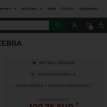
hemen
Marken
Sale
Outlet
Ratgeber
0
0
 ZEBRA
-10%
-
ARTIKEL MERKEN
GRÖSSENTABELLE
HOHE DENIER = EXTREM REISSFEST?
vorher 112,00 €
*
100,75 EUR