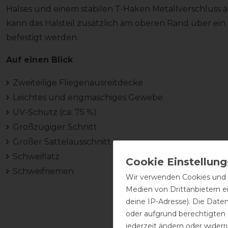
Halses und einem stabilen T-Haken Metallverschluss a
kann das Halsteil zusätzlich am oberen Rand über ei
befestigt werden.
Auf einen Blick
Zweiteilige Fliegenausreitdecke
Leichtes und engmaschiges Gewebe
UV-Schutz (ca. 75 %)
Großzügiger Schnitt
Großer Sattelausschnitt
Schweiflatz
Schweifriemen
Wir verwenden Cookies und ä
Medien von Drittanbietern e
deine IP-Adresse). Die Date
oder aufgrund berechtigten
jederzeit ändern oder widerr