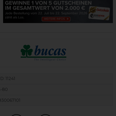
ID:
11241
5-80
930067101