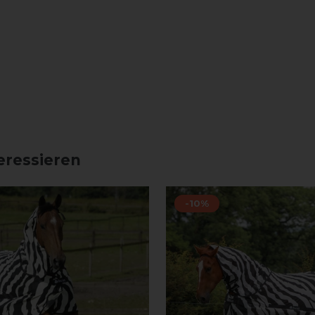
eressieren
-10%