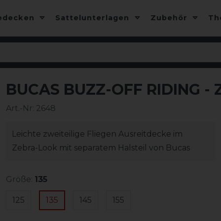
edecken
Sattelunterlagen
Zubehör
T
BUCAS BUZZ-OFF RIDING -
-10%
Art.-Nr:
2648
Leichte zweiteilige Fliegen Ausreitdecke im
Zebra-Look mit separatem Halsteil von Bucas
Größe:
135
125
135
145
155