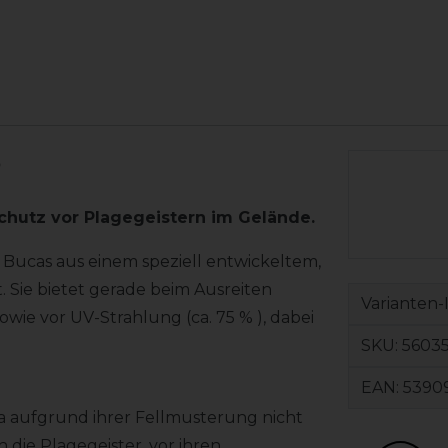
5
Schutz vor Plagegeistern im Gelände.
n Bucas aus einem speziell entwickeltem,
 Sie bietet gerade beim Ausreiten
Varianten-
wie vor UV-Strahlung (ca. 75 % ), dabei
SKU:
5603
EAN:
5390
ka aufgrund ihrer Fellmusterung nicht
n die Plagegeister, vor ihren