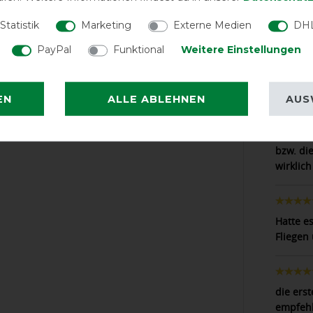
Statistik
Marketing
Externe Medien
DHL
Top Pas
PayPal
Funktional
Weitere Einstellungen
Mücken-
sehr ho
EN
ALLE ABLEHNEN
AUS
Die Dec
bzw. die
wirklich
Hatte es
Fliegen 
die erst
empfeh