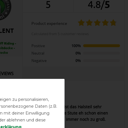
5
4.8
/
5
product experience
LENT
calculated from 5 customer reviews
f Riding -
Positive
100%
eitdecke -
decke
Neutral
0%
Negative
0%
EVIEWS
12.05.2021
igen zu personalisieren,
personenbezogene Daten (z.B.
nen sehr guten Eindruck. Leider ist das Halsteil sehr
ig geschnitten, und, obwohl meine Stute eh schon einen
 mit deiner Einwilligung
nlich langen Hals hat tatsächlich immer noch zu groß.
der ablehnen und diese
n nur 4 von 5 Sternen.
­erklärung
.