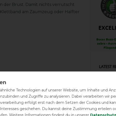
n der Brust. Damit nichts verrutscht
n Klettband am Zaumzeug oder Halfter
EXCEL
Bucas Buzz-Of
zebra - Ausr
Fliegen
LATEST R
hnliche Technologien auf unserer Website, um Inhalte und Anze
inzubinden und Zugriffe zu analysieren. Dabei verarbeiten wir 
Macht ei
großzüg
nverarbeitung erfolgt erst nach dem Setzen der Cookies und kann
ungewöh
 Interesses geschehen. Du kannst deine Zustimmung erteilen o
Deswege
ufen. Weitere Informationen findest du in unserer
Daten­schutz