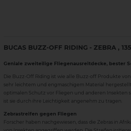
BUCAS BUZZ-OFF RIDING - ZEBRA
, 13
Geniale zweiteilige Fliegenausreitdecke, bester 
Die Buzz-Off Riding ist wie alle Buzz-off Produkte vo
sehr leichtem und engmaschigem Material hergestellt.
optimalen Schutz vor Fliegen und anderen Insekten so
ist sie durch ihre Leichtigkeit angenehm zu tragen.
Zebrastreifen gegen Fliegen
Forscher haben nachgewiesen, dass die Zebras in Afri
von Insekten angegriffen werden. Die Streifen irritiere