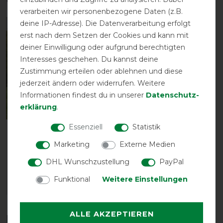
verarbeiten wir personenbezogene Daten (z.B.
deine IP-Adresse). Die Datenverarbeitung erfolgt
-10%
erst nach dem Setzen der Cookies und kann mit
deiner Einwilligung oder aufgrund berechtigten
Interesses geschehen. Du kannst deine
Zustimmung erteilen oder ablehnen und diese
jederzeit ändern oder widerrufen. Weitere
Informationen findest du in unserer
Daten­schutz­
erklärung
.
Essenziell
Statistik
Bucas Freedom Fly
Sheet Full Neck - Silver
Marketing
Externe Medien
vorher 72,00 €
DHL Wunschzustellung
PayPal
64,75 € *
Funktional
Weitere Einstellungen
ARTIKEL MERKEN
ALLE AKZEPTIEREN
Diese Produkte könnten dich auch