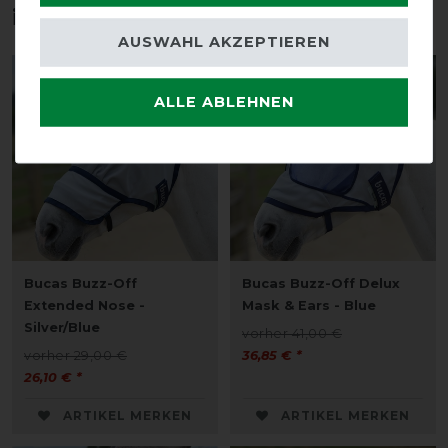
interessieren
AUSWAHL AKZEPTIEREN
-10%
-10%
ALLE ABLEHNEN
Bucas Buzz-Off
Bucas Buzz-Off Delux
Extended Nose -
Mask & Ears - Blue
Silver/Blue
vorher 41,00 €
vorher 29,00 €
36,85 € *
26,10 € *
ARTIKEL MERKEN
ARTIKEL MERKEN