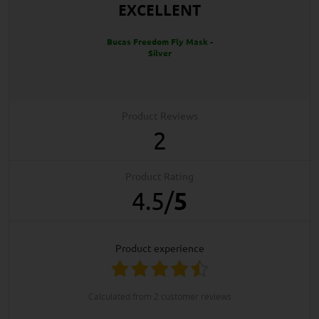
EXCELLENT
Bucas Freedom Fly Mask -
Silver
Product Reviews
2
Product Rating
4.5
/
5
product experience
calculated from 2 customer reviews