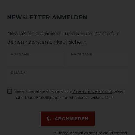
NEWSLETTER ANMELDEN
Newsletter abonnieren und 5 Euro Prämie für
deinen nächsten Einkauf sichern
VORNAME
NACHNAME
Newsletter
E-MAIL **
Honig
Hiermit bestätige ich, dass ich die
Daten­schutz­erklärung
gelesen
habe. Meine Einwilligung kann ich jederzeit widerrufen.**
ABONNIEREN
** Hierbei handelt es sich um ein Pflichtfeld.