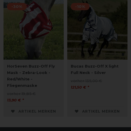
-30%
-10%
HorSeven Buzz-Off Fly
Bucas Buzz-Off X light
Mask - Zebra-Look -
Full Neck - Silver
Red/White -
vorher 135,00 €
Fliegenmaske
121,50 € *
vorher 19,85 €
13,90 € *
ARTIKEL MERKEN
ARTIKEL MERKEN