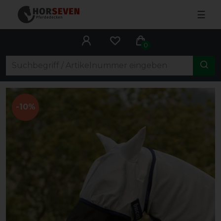
☰
0
-10%