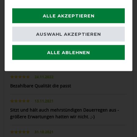
Top Qualität !
ALLE AKZEPTIEREN
12.05.2024
Passt meinem Pferd perfekt
AUSWAHL AKZEPTIEREN
29.10.2023
ALLE ABLEHNEN
Passt sehr gut. Material hochwertig wie immer. Vollstens
zufrieden.
24.11.2022
Bezahlbare Qualität die passt
13.11.2021
Sitzt und hält auch mehrstündigen Dauerregen aus -
größere Erwartungen hatten wir nicht. ;-)
31.10.2021