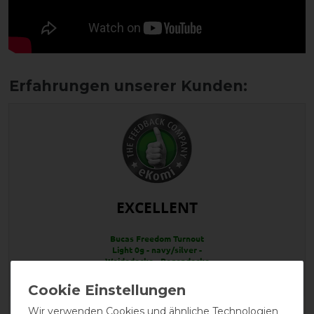
EXCELLENT
Bucas Freedom Turnout
Light 0g - navy/silver -
Weidedecke - Regendecke
Wir verwenden Cookies und ähnliche Technologien
Product Reviews