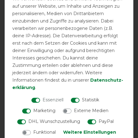
auf unserer Website, um Inhalte und Anzeigen zu
14
personalisieren, Medien von Drittanbietern
einzubinden und Zugriffe zu analysieren. Dabei
Product Rating
verarbeiten wir personenbezogene Daten (z.B.
5
/
5
deine IP-Adresse). Die Datenverarbeitung erfolgt
erst nach dem Setzen der Cookies und kann mit
deiner Einwilligung oder aufgrund berechtigten
product experience
Interesses geschehen. Du kannst deine
Zustimmung erteilen oder ablehnen und diese
jederzeit ändern oder widerrufen. Weitere
calculated from 14 customer reviews
Informationen findest du in unserer
Daten­schutz­
erklärung
.
Positive
100%
Neutral
0%
Essenziell
Statistik
Negative
0%
Marketing
Externe Medien
DHL Wunschzustellung
PayPal
LATEST REVIEWS
Funktional
Weitere Einstellungen
28.09.2024