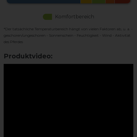
Komfortbereich
*Der tatsächliche Temperaturbereich hängt von vielen Faktoren ab, u. a. -
geschoren/ungeschoren - Sonnenschein - Feuchtigkeit - Wind - Aktivität
des Pferdes
Produktvideo: