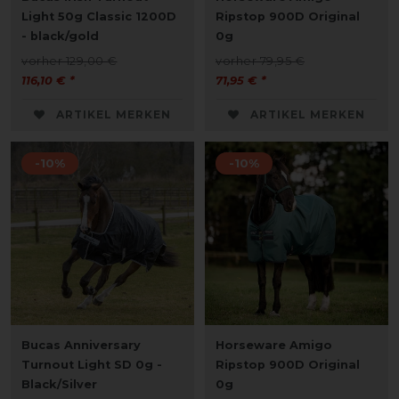
Light 50g Classic 1200D
Ripstop 900D Original
- black/gold
0g
vorher 129,00 €
vorher 79,95 €
116,10 € *
71,95 € *
ARTIKEL MERKEN
ARTIKEL MERKEN
-10%
-10%
Bucas Anniversary
Horseware Amigo
Turnout Light SD 0g -
Ripstop 900D Original
Black/Silver
0g