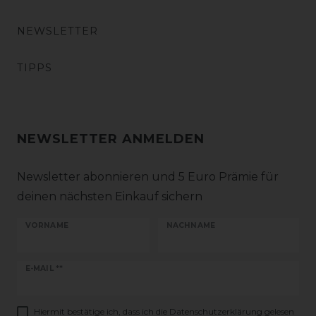
NEWSLETTER
TIPPS
NEWSLETTER ANMELDEN
Newsletter abonnieren und 5 Euro Prämie für
deinen nächsten Einkauf sichern
VORNAME
NACHNAME
Newsletter
E-MAIL **
Honig
Hiermit bestätige ich, dass ich die
Daten­schutz­erklärung
gelesen