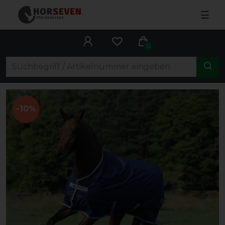
☰
0
-10%