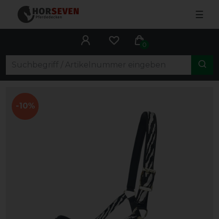
☰
0
-10%