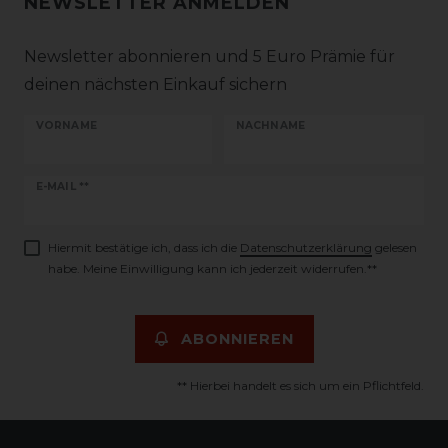
NEWSLETTER ANMELDEN
Newsletter abonnieren und 5 Euro Prämie für
deinen nächsten Einkauf sichern
VORNAME
NACHNAME
Newsletter
E-MAIL **
Honig
Hiermit bestätige ich, dass ich die
Daten­schutz­erklärung
gelesen
habe. Meine Einwilligung kann ich jederzeit widerrufen.**
ABONNIEREN
** Hierbei handelt es sich um ein Pflichtfeld.