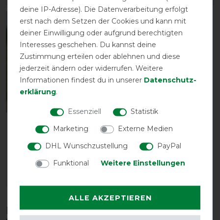
deine IP-Adresse). Die Datenverarbeitung erfolgt
erst nach dem Setzen der Cookies und kann mit
-10%
deiner Einwilligung oder aufgrund berechtigten
Interesses geschehen. Du kannst deine
Zustimmung erteilen oder ablehnen und diese
jederzeit ändern oder widerrufen. Weitere
Informationen findest du in unserer
Daten­schutz­
erklärung
.
Essenziell
Statistik
Bucas Buzz-Off
Marketing
Externe Medien
Extended Nose - Zebra
DHL Wunschzustellung
PayPal
vorher 33,00 €
29,70 € *
Funktional
Weitere Einstellungen
ARTIKEL MERKEN
ALLE AKZEPTIEREN
Diese Produkte könnten dich auch