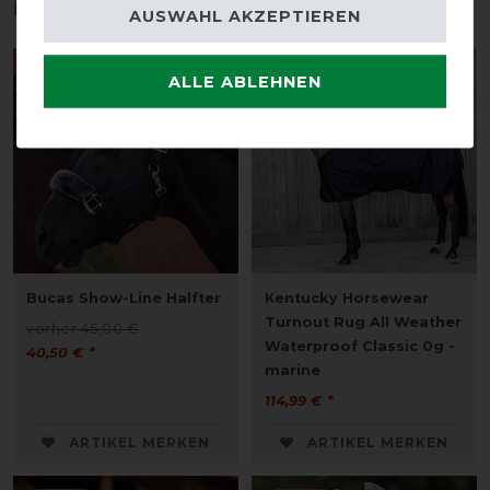
interessieren
AUSWAHL AKZEPTIEREN
-10%
ALLE ABLEHNEN
Bucas Show-Line Halfter
Kentucky Horsewear
Turnout Rug All Weather
vorher 45,00 €
Waterproof Classic 0g -
40,50 € *
marine
114,99 € *
ARTIKEL MERKEN
ARTIKEL MERKEN