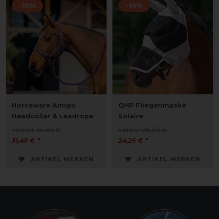
-10%
-10%
Horseware Amigo
QHP Fliegenmaske
Headcollar & Leadrope
Solaire
vorher 34,95 €
vorher 26,95 €
31,45 € *
24,25 € *
ARTIKEL MERKEN
ARTIKEL MERKEN