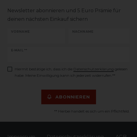
Newsletter abonnieren und 5 Euro Prämie für
deinen nächsten Einkauf sichern
VORNAME
NACHNAME
Newsletter
E-MAIL **
Honig
Hiermit bestätige ich, dass ich die
Daten­schutz­erklärung
gelesen
habe. Meine Einwilligung kann ich jederzeit widerrufen.**
ABONNIEREN
** Hierbei handelt es sich um ein Pflichtfeld.
Impressum
Daten­schutz­erklärung
AGB