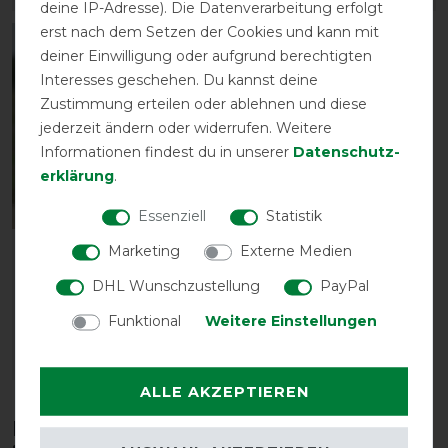
deine IP-Adresse). Die Datenverarbeitung erfolgt
erst nach dem Setzen der Cookies und kann mit
-10%
deiner Einwilligung oder aufgrund berechtigten
Interesses geschehen. Du kannst deine
Zustimmung erteilen oder ablehnen und diese
jederzeit ändern oder widerrufen. Weitere
Informationen findest du in unserer
Daten­schutz­
erklärung
.
Essenziell
Statistik
Marketing
Externe Medien
Bucas Buzz-Off
Extended Nose - Zebra
DHL Wunschzustellung
PayPal
vorher 33,00 €
Funktional
Weitere Einstellungen
29,70 € *
ARTIKEL MERKEN
ALLE AKZEPTIEREN
Diese Produkte könnten dich auch