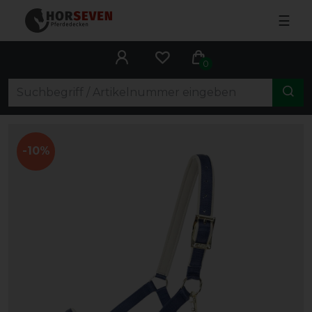
☰
0
-10%