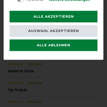
Neutral
4.17%
Negative
0%
ALLE AKZEPTIEREN
LATEST REVIEWS
AUSWAHL AKZEPTIEREN
30.05.2026
Ich habe ENDLICH eine Decke gefunden die meinem
ALLE ABLEHNEN
Haflinger passt :) er ist nicht dick aber Schulter und
Halsbereich waren in anderen Decken immer zu eng.
19.03.2026
Bewährte Decke
03.03.2026
Top Produkt
30.01.2026