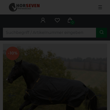
☰
0
-10%