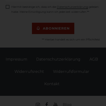
Hiermit bestätige ich, dass ich die
Daten­schutz­erklärung
gelesen
habe. Meine Einwilligung kann ich jederzeit widerrufen.**
ABONNIEREN
** Hierbei handelt es sich um ein Pflichtfeld.
Impressum
Daten­schutz­erklärung
AGB
Widerrufs­recht
Widerrufs­formular
Kontakt
Blog