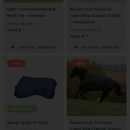
QHP Turnoutdecke Big
Bucas Irish Turnout
Neck 0g - Schwarz
Light 50g Classic 1200D
- navy/gold
vorher 84,95 €
76,45 € *
vorher 129,00 €
116,10 € *
ARTIKEL MERKEN
ARTIKEL MERKEN
-10%
-10%
Bestseller
Bucas Quilt SF 50g
Bucas Irish Turnout
Light 50g Classic 1200D