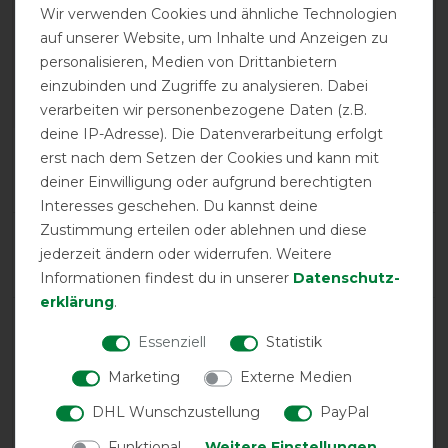
EXCELLENT
Wir verwenden Cookies und ähnliche Technologien
auf unserer Website, um Inhalte und Anzeigen zu
Bucas Irish Turnout Big Neck
personalisieren, Medien von Drittanbietern
50g - Black/Gold
einzubinden und Zugriffe zu analysieren. Dabei
verarbeiten wir personenbezogene Daten (z.B.
deine IP-Adresse). Die Datenverarbeitung erfolgt
Product Reviews
erst nach dem Setzen der Cookies und kann mit
24
deiner Einwilligung oder aufgrund berechtigten
Interesses geschehen. Du kannst deine
Zustimmung erteilen oder ablehnen und diese
Product Rating
jederzeit ändern oder widerrufen. Weitere
4.8
/
5
Informationen findest du in unserer
Daten­schutz­
erklärung
.
product experience
Essenziell
Statistik
Marketing
Externe Medien
calculated from 24 customer reviews
DHL Wunschzustellung
PayPal
Positive
95.83%
Funktional
Weitere Einstellungen