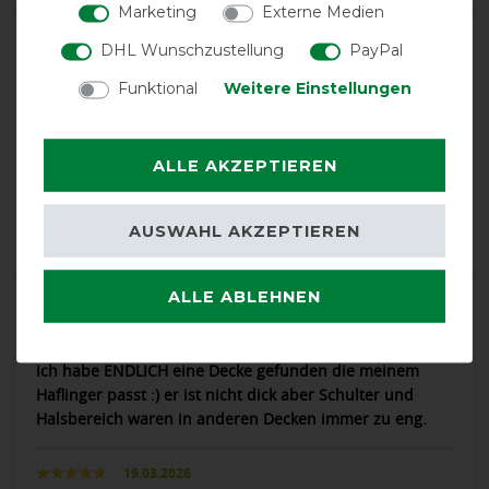
Marketing
Externe Medien
DHL Wunschzustellung
PayPal
product experience
Funktional
Weitere Einstellungen
calculated from 24 customer reviews
ALLE AKZEPTIEREN
Positive
95.83%
Neutral
4.17%
AUSWAHL AKZEPTIEREN
Negative
0%
ALLE ABLEHNEN
LATEST REVIEWS
30.05.2026
Ich habe ENDLICH eine Decke gefunden die meinem
Haflinger passt :) er ist nicht dick aber Schulter und
Halsbereich waren in anderen Decken immer zu eng.
19.03.2026