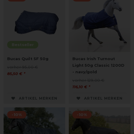
Bestseller
Bucas Quilt SF 50g
Bucas Irish Turnout
Light 50g Classic 1200D
vorher 95,00 €
- navy/gold
85,50 € *
vorher 129,00 €
116,10 € *
ARTIKEL MERKEN
ARTIKEL MERKEN
-10%
-10%