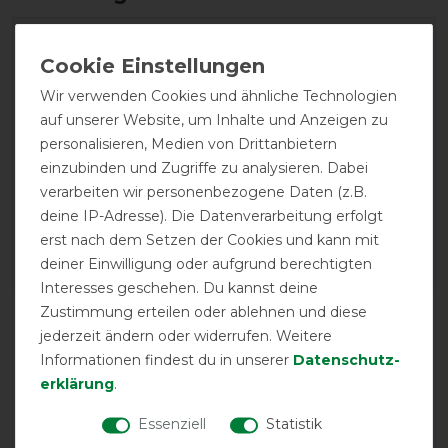
Wir verwenden Cookies und ähnliche Technologien
auf unserer Website, um Inhalte und Anzeigen zu
personalisieren, Medien von Drittanbietern
EXCELLENT
einzubinden und Zugriffe zu analysieren. Dabei
verarbeiten wir personenbezogene Daten (z.B.
Bucas Irish Turnout Big Neck
deine IP-Adresse). Die Datenverarbeitung erfolgt
50g - Black/Gold
erst nach dem Setzen der Cookies und kann mit
deiner Einwilligung oder aufgrund berechtigten
Interesses geschehen. Du kannst deine
Zustimmung erteilen oder ablehnen und diese
Product Reviews
jederzeit ändern oder widerrufen. Weitere
24
Informationen findest du in unserer
Daten­schutz­
erklärung
.
Product Rating
Essenziell
Statistik
4.8
/
5