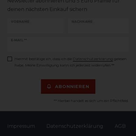
Newsletter abonnieren und 5 Euro Prämie für
deinen nächsten Einkauf sichern
VORNAME
NACHNAME
Newsletter
E-MAIL **
Honig
Hiermit bestätige ich, dass ich die
Daten­schutz­erklärung
gelesen
habe. Meine Einwilligung kann ich jederzeit widerrufen.**
ABONNIEREN
** Hierbei handelt es sich um ein Pflichtfeld.
Impressum
Daten­schutz­erklärung
AGB