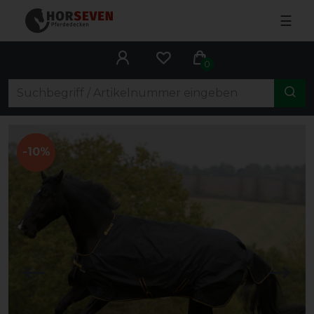
☰
0
-10%