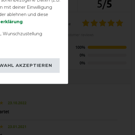
6
5
/
5
 mit deiner Einwilligung
der ablehnen und diese
­erklärung
.
product experience
LENT
 Wunschzustellung
calculated from 6 customer reviews
rnout Combi
Positive
100%
avy/gold -
eil
Neutral
0%
Negative
0%
WAHL AKZEPTIEREN
EVIEWS
23.10.2022
artet
23.01.2021