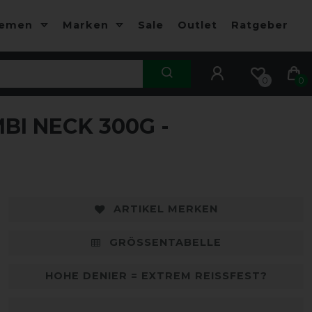
hemen
Marken
Sale
Outlet
Ratgeber
0
0
BI NECK 300G -
-10%
-
ARTIKEL MERKEN
GRÖSSENTABELLE
HOHE DENIER = EXTREM REISSFEST?