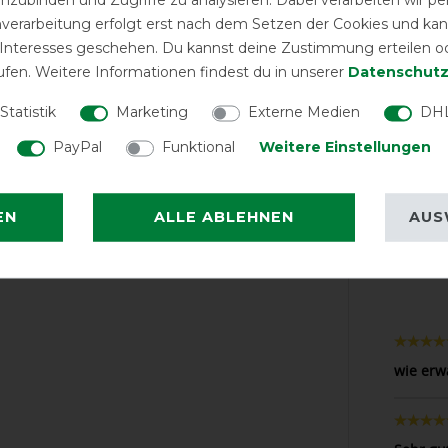
nverarbeitung erfolgt erst nach dem Setzen der Cookies und kann
 Interesses geschehen. Du kannst deine Zustimmung erteilen o
ufen. Weitere Informationen findest du in unserer
Daten­schutz
EXCEL
Statistik
Marketing
Externe Medien
DHL
PayPal
Funktional
Weitere Einstellungen
Bucas Irish Tu
Neck 300g - n
Halst
EN
ALLE ABLEHNEN
AUS
LATEST R
wie erw