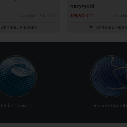
navy/gold
vorher 79,00 €
139,50 € *
vorh
ARTIKEL MERKEN
ARTIKEL MER
Deckenwäsche
Deckenreparat