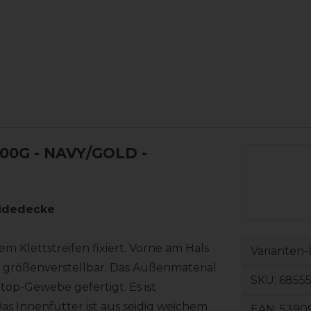
00G - NAVY/GOLD -
eidedecke
em Klettstreifen fixiert. Vorne am Hals
Varianten-
t größenverstellbar. Das Außenmaterial
SKU:
68555
Stop-Gewebe gefertigt. Es ist
s Innenfutter ist aus seidig weichem
EAN:
5390