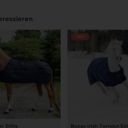
eressieren
-10%
er 300g
Bucas Irish Turnout Ext