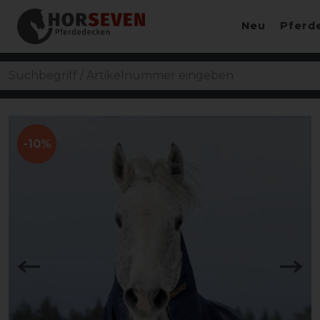
Neu
Pferd
-10%