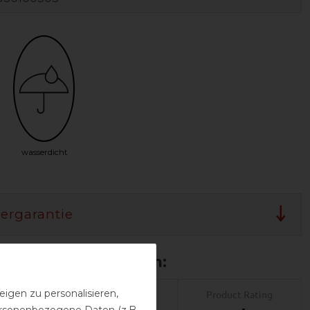
wasserdicht
lergarantie
igen zu personalisieren,
Product Reviews
Product Rating
personenbezogene Daten (z.B.