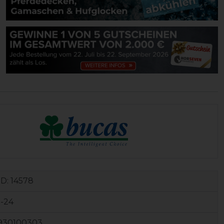
ID:
14578
-24
930100303