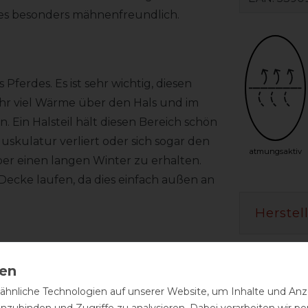
 es besonders mähnenfreundlich.
Pferdes. Es ist sehr wichtig, diesen
ehr viel Wärme über den Hals und im
Ein Halsteil hält diesen Bereich schön
uskulatur verliert oder sich sogar den
atmungsaktiv
über einen langen Winter zu erhalten.
Decke laufen, da dies einfach außen an
Herstel
hnliche Technologien auf unserer Website, um Inhalte und Anze
inzubinden und Zugriffe zu analysieren. Dabei verarbeiten wir 