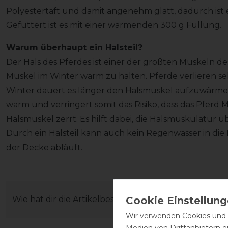
Polyestertaft und damit angenehm glatt, dadurch ist
Gefüttert ist es mit einer wärmenden 300 g Füllung.
Warum überhaupt ein Halsteil?
Der Hals des Pferdes ist einer der größten Muskeln des 
Muskel im Winter warm zu halten. Pferde verlieren s
Winter dauert es länger den Halsmuskel aufzuwärmen. 
warm und verringert somit das Risiko, dass das Pferd M
Halsmuskel zerrt. Es hilft dabei, die Halsmuskulatur 
Durch ein Halsteil kann auch kein Regenwasser in die 
der Decke abläuft.
Wie hat dir die Artikelbeschreibung gefallen?
Wir verwenden Cookies und ä
Medien von Drittanbietern e