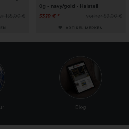
0g - navy/gold - Halsteil
er 155,00 €
53,10 € *
vorher 59,00 €
KEN
ARTIKEL MERKEN
ur
Blog