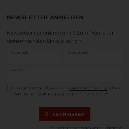
NEWSLETTER ANMELDEN
Newsletter abonnieren und 5 Euro Prämie für
deinen nächsten Einkauf sichern
VORNAME
NACHNAME
Newsletter
E-MAIL **
Honig
Hiermit bestätige ich, dass ich die
Daten­schutz­erklärung
gelesen
habe. Meine Einwilligung kann ich jederzeit widerrufen.**
ABONNIEREN
** Hierbei handelt es sich um ein Pflichtfeld.