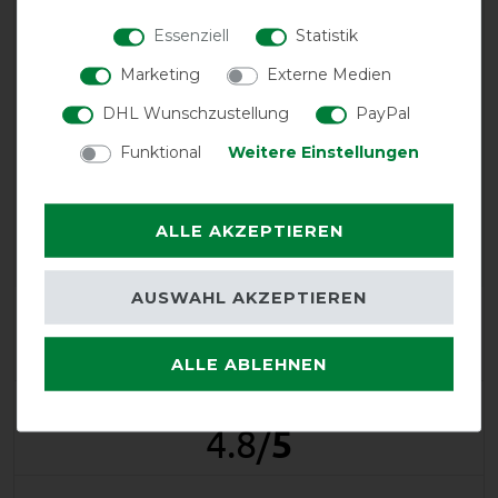
Essenziell
Statistik
Marketing
Externe Medien
DHL Wunschzustellung
PayPal
EXCELLENT
Funktional
Weitere Einstellungen
Bucas Irish Turnout Extra
300g High Neck 1200D -
ALLE AKZEPTIEREN
black/gold - Weidedecke -
Regendecke
AUSWAHL AKZEPTIEREN
Product Reviews
32
ALLE ABLEHNEN
Product Rating
4.8
/
5