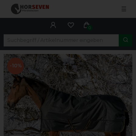
☰
0
-10%