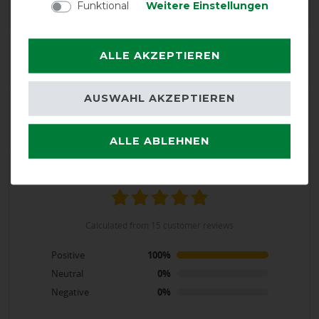
Funktional
Weitere Einstellungen
Product Reviews
ALLE AKZEPTIEREN
15
AUSWAHL AKZEPTIEREN
Product Rating
4.9
/
5
ALLE ABLEHNEN
product experience
calculated from 15 customer reviews
Positive
100%
Neutral
0%
Negative
0%