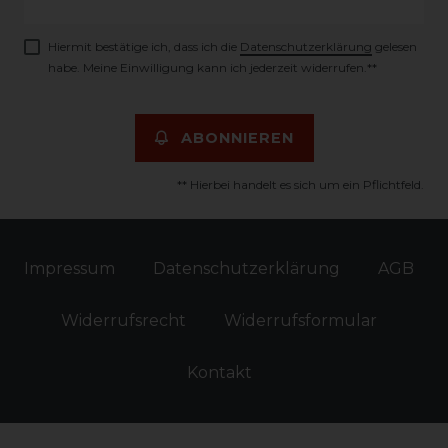
Honig
Hiermit bestätige ich, dass ich die
Daten­schutz­erklärung
gelesen
habe. Meine Einwilligung kann ich jederzeit widerrufen.**
ABONNIEREN
** Hierbei handelt es sich um ein Pflichtfeld.
Impressum
Daten­schutz­erklärung
AGB
Widerrufs­recht
Widerrufs­formular
Kontakt