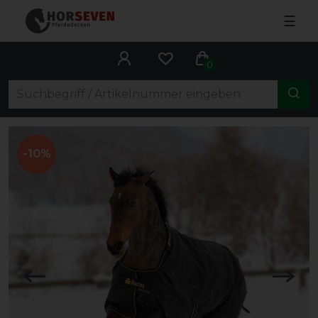
☰
0
-10%