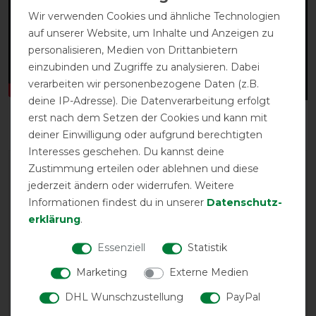
Wir verwenden Cookies und ähnliche Technologien
auf unserer Website, um Inhalte und Anzeigen zu
personalisieren, Medien von Drittanbietern
einzubinden und Zugriffe zu analysieren. Dabei
verarbeiten wir personenbezogene Daten (z.B.
deine IP-Adresse). Die Datenverarbeitung erfolgt
erst nach dem Setzen der Cookies und kann mit
deiner Einwilligung oder aufgrund berechtigten
Interesses geschehen. Du kannst deine
Zustimmung erteilen oder ablehnen und diese
jederzeit ändern oder widerrufen. Weitere
Informationen findest du in unserer
Daten­schutz­
erklärung
.
Essenziell
Statistik
EXCELLENT
Marketing
Externe Medien
Bucas Irish Turnout Extra
DHL Wunschzustellung
PayPal
300g Pony 1200D -
black/gold