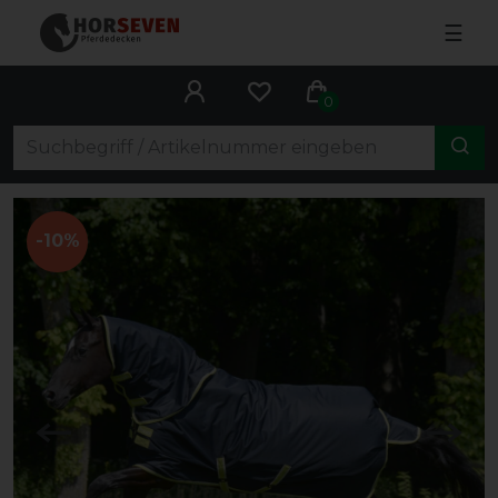
☰
0
-10%