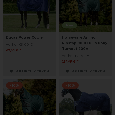
Neu
Bucas Power Cooler
Horseware Amigo
Ripstop 900D Plus Pony
vorher 69,00 €
Turnout 200g
62,10 € *
vorher 134,90 €
121,45 € *
ARTIKEL MERKEN
ARTIKEL MERKEN
-10%
-10%