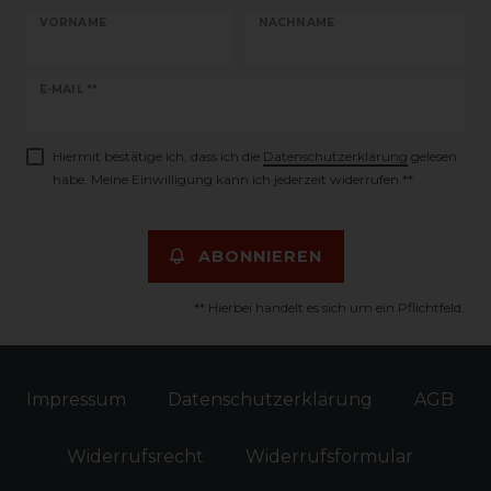
VORNAME
NACHNAME
Newsletter
E-MAIL **
Honig
Hiermit bestätige ich, dass ich die
Daten­schutz­erklärung
gelesen
habe. Meine Einwilligung kann ich jederzeit widerrufen.**
ABONNIEREN
** Hierbei handelt es sich um ein Pflichtfeld.
Impressum
Daten­schutz­erklärung
AGB
Widerrufs­recht
Widerrufs­formular