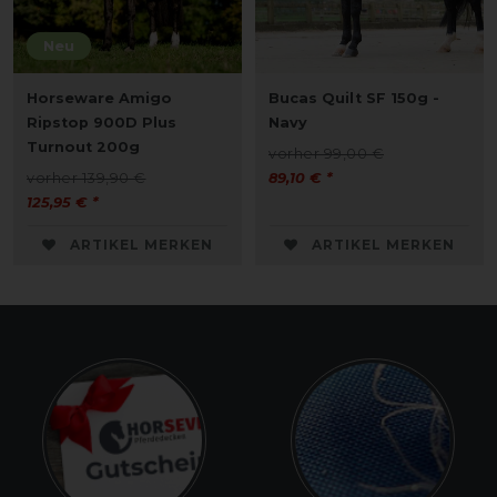
Neu
Horseware Amigo
Bucas Quilt SF 150g -
Ripstop 900D Plus
Navy
Turnout 200g
vorher 99,00 €
vorher 139,90 €
89,10 € *
125,95 € *
ARTIKEL MERKEN
ARTIKEL MERKEN