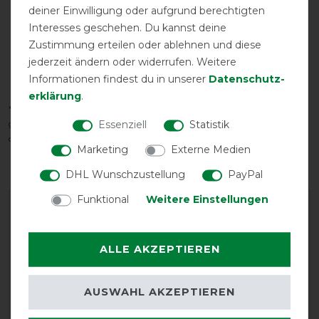
deiner Einwilligung oder aufgrund berechtigten
Interesses geschehen. Du kannst deine
Zustimmung erteilen oder ablehnen und diese
jederzeit ändern oder widerrufen. Weitere
Informationen findest du in unserer
Daten­schutz­
Komfortbereich
erklärung
.
*Der tatsächliche Temperaturbereich hängt von vielen Faktoren ab, u. a. -
Essenziell
Statistik
geschoren/ungeschoren - Sonnenschein - Feuchtigkeit - Wind - Aktivität
des Pferdes
Marketing
Externe Medien
DHL Wunschzustellung
PayPal
Funktional
Weitere Einstellungen
ALLE AKZEPTIEREN
AUSWAHL AKZEPTIEREN
EXCELLENT