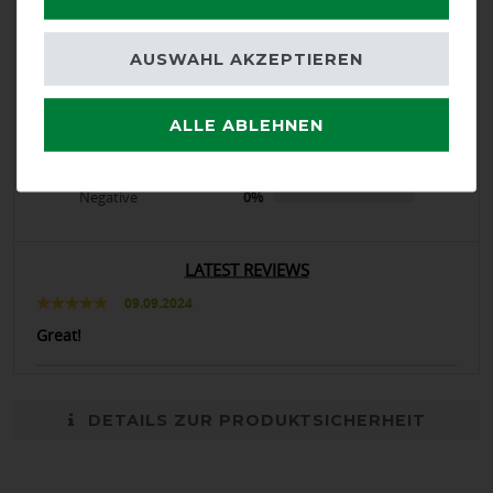
product experience
AUSWAHL AKZEPTIEREN
calculated from 1 customer reviews
ALLE ABLEHNEN
Positive
100%
Neutral
0%
Negative
0%
LATEST REVIEWS
09.09.2024
Great!
DETAILS ZUR PRODUKTSICHERHEIT