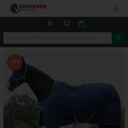
☰
0
-10%