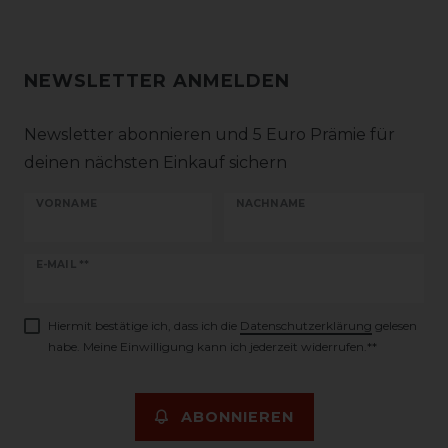
NEWSLETTER ANMELDEN
Newsletter abonnieren und 5 Euro Prämie für
deinen nächsten Einkauf sichern
VORNAME
NACHNAME
Newsletter
E-MAIL **
Honig
Hiermit bestätige ich, dass ich die
Daten­schutz­erklärung
gelesen
habe. Meine Einwilligung kann ich jederzeit widerrufen.**
ABONNIEREN