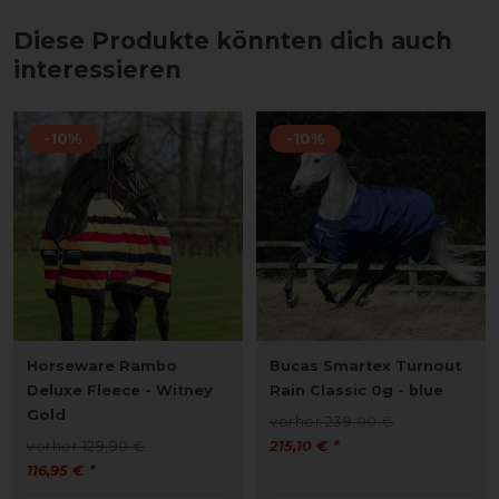
Diese Produkte könnten dich auch
interessieren
-10%
-10%
Horseware Rambo
Bucas Smartex Turnout
Deluxe Fleece - Witney
Rain Classic 0g - blue
Gold
vorher 239,00 €
vorher 129,90 €
215,10 € *
116,95 € *