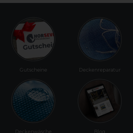
Gutscheine
Deckenreparatur
Deckenwäsche
Blog