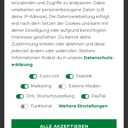
einzubinden und Zugriffe zu analysieren. Dabei
verarbeiten wir personenbezogene Daten (z.B.
deine IP-Adresse). Die Datenverarbeitung erfolgt
erst nach dem Setzen der Cookies und kann mit
deiner Einwilligung oder aufgrund berechtigten
EXCELLENT
Interesses geschehen. Du kannst deine
Zustimmung erteilen oder ablehnen und diese
jederzeit ändern oder widerrufen. Weitere
Bucas Quilt 300g - SF - Navy
Informationen findest du in unserer
Daten­schutz­
erklärung
.
Essenziell
Statistik
Product Reviews
Marketing
Externe Medien
1
DHL Wunschzustellung
PayPal
Product Rating
Funktional
Weitere Einstellungen
5
/
5
ALLE AKZEPTIEREN