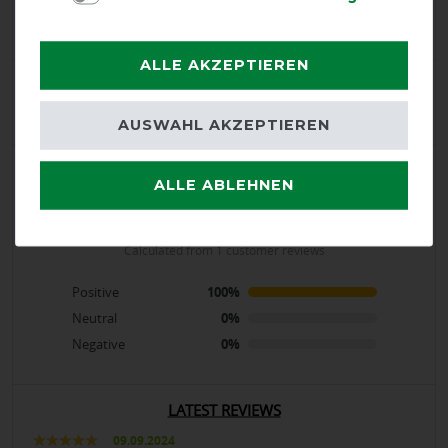
1
ALLE AKZEPTIEREN
Product Rating
5
/
5
AUSWAHL AKZEPTIEREN
product experience
ALLE ABLEHNEN
calculated from 1 customer reviews
Positive
100%
Neutral
0%
Negative
0%
LATEST REVIEWS
09.09.2024