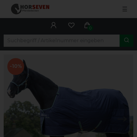
☰
0
-10%