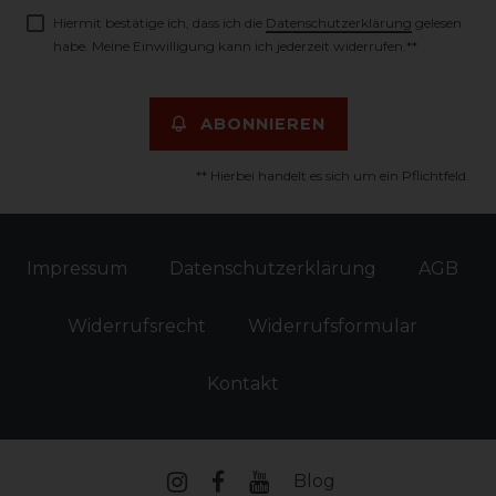
Hiermit bestätige ich, dass ich die
Daten­schutz­erklärung
gelesen
habe. Meine Einwilligung kann ich jederzeit widerrufen.**
ABONNIEREN
** Hierbei handelt es sich um ein Pflichtfeld.
Impressum
Daten­schutz­erklärung
AGB
Widerrufs­recht
Widerrufs­formular
Kontakt
Blog