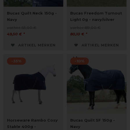
Bucas Quilt Neck 150g -
Bucas Freedom Turnout
Navy
Light 0g - navy/silver
vorher 55,00 €
vorher 89,00 €
49,50 € *
80,10 € *
ARTIKEL MERKEN
ARTIKEL MERKEN
-35%
-10%
Horseware Rambo Cosy
Bucas Quilt SF 150g -
Stable 400g -
Navy