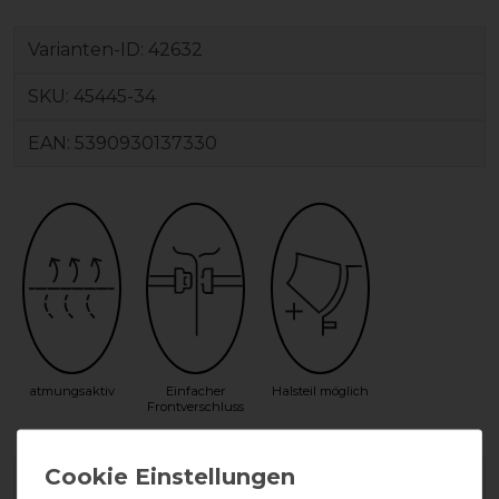
Varianten-ID:
42632
SKU:
45445-34
EAN:
5390930137330
atmungsaktiv
Einfacher
Halsteil möglich
Frontverschluss
Herstellergarantie