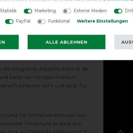
chnell nach außen und hält das
erd von einem ausgeglichenen Klima
Statistik
Marketing
Externe Medien
DHL
PayPal
Funktional
Weitere Einstellungen
*Der tatsächliche
geschoren/ungesch
tzt werden, wie eine Abschwitzdecke.
Produktv
EN
ALLE ABLEHNEN
AUS
 in kürzester Zeit abgeschwitzt.
ie integrierte doppelte Falte ist die
nd bietet den nötigen Freiraum
tbereich scheuert nicht und sorgt für
gurtung mit Schnellverschlüssen aus
 doppelter Polsterung ist dank des
ap-lock aus Edelstahl kinderleicht zu