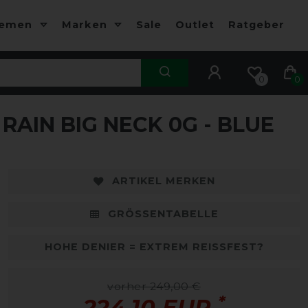
hemen
Marken
Sale
Outlet
Ratgeber
0
0
AIN BIG NECK 0G - BLUE
-10%
-
ARTIKEL MERKEN
GRÖSSENTABELLE
HOHE DENIER = EXTREM REISSFEST?
vorher 249,00 €
*
224,10 EUR