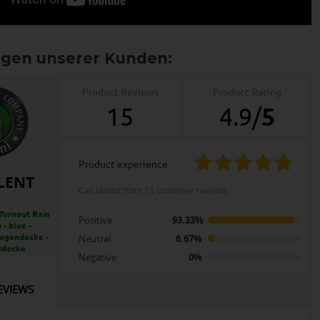
Product Reviews
Product Rating
15
4.9
/
5
product experience
LENT
calculated from 15 customer reviews
Turnout Rain
Positive
93.33%
 - blue -
egendecke -
Neutral
6.67%
zdecke
Negative
0%
EVIEWS