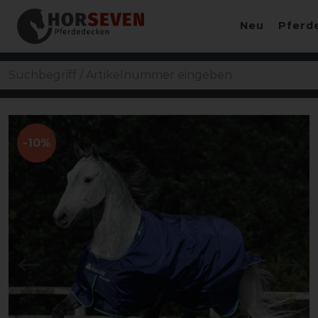
Neu
Pferd
-10%