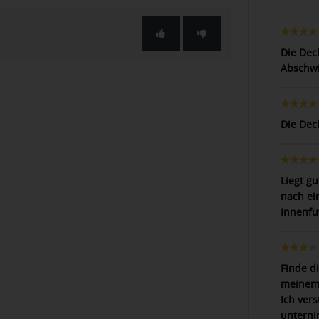
Die Dec
Abschwi
Die Deck
Liegt g
nach ei
Innenfut
Finde di
meinem 
Ich ver
unterni