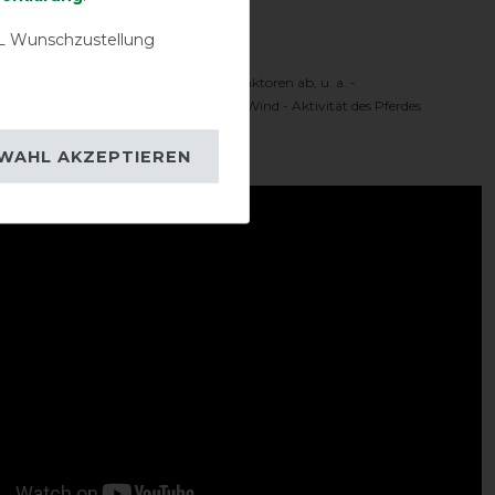
Komfortbereich
 Wunschzustellung
 Temperaturbereich hängt von vielen Faktoren ab, u. a. -
oren - Sonnenschein - Feuchtigkeit - Wind - Aktivität des Pferdes
ideo:
WAHL AKZEPTIEREN