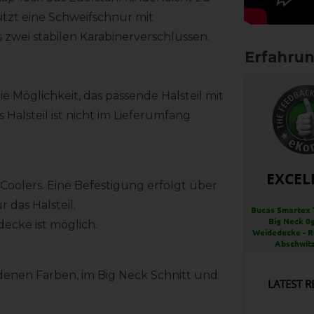
itzt eine Schweifschnur mit
 zwei stabilen Karabinerverschlüssen.
e Möglichkeit, das passende Halsteil mit
 Halsteil ist nicht im Lieferumfang
EXCEL
 Coolers. Eine Befestigung erfolgt über
 das Halsteil.
Bucas Smartex 
Big Neck 0g
decke ist möglich.
Weidedecke - R
Abschwit
edenen Farben, im Big Neck Schnitt und
LATEST R