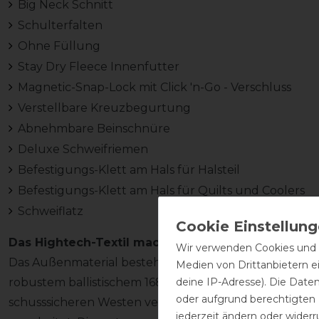
Big Neck Schnitt
Schulterfalten
Ohne Füllung
Stay Dry Fleece Innenfutter
Magnetic-Snap-Lock mit Click 'n-Go - Verschluss
Verstellbare Kreuzbegurtung
Abnehmbare Beinschnüre
Deluxe Schweifriemen
Befestigungs-Klett am Hals für Halsteil
Befestigungs-Klett am Hals für Quilts und Coolers
Schweiflatz
Das Hightech-Textil macht es möglich!
Wir verwenden Cookies und ä
Das Außenmaterial besteht aus atmungsaktivem, wa
Medien von Drittanbietern e
deine IP-Adresse). Die Date
robustem ballistischem 1680D Nylon (dieser Stoff wird
oder aufgrund berechtigten
schusssicheren Westen verwendet!). Das Innenmaterial
jederzeit ändern oder widerr