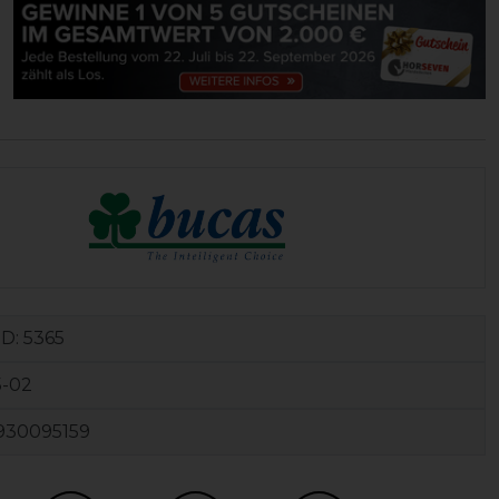
ID:
5365
5-02
930095159