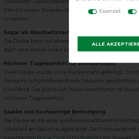
verarbeitet. Dieses transportiert Schweiß und Nässe s
Pferd trocken. Bei jeder Wetterbedingung ist das Pf
Essenziell
umgeben.
Sogar als Abschwitzdecke verwendbar
Die Decke kann auf einem nassen Pferd genauso benu
ALLE AKZEPTIER
Nach dem Reiten in der kalten Jahreszeit ist das Pferd
Höchster Tragekomfort für Wohlbefinden
Diese Decke wurde ohne Rückennaht gefertigt. Durch d
Decke im Schulterbereich sehr bequem geschnitten u
fürs Pferd. Das glatte Soft Nylon Innenfutter im Brus
höchsten Tragekomfort.
Stabile und hochwertige Befestigung
Die Decke ist mit einer größenverstellbaren Kreuzbe
Edelstahl am Bauch ausgestattet. Die Frontpartie mit
patentierten Bucas Click 'n Go System's mit Magnet Sn