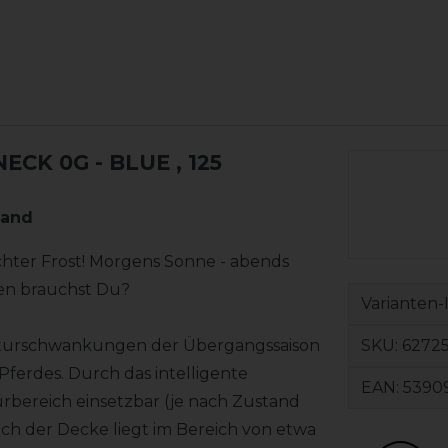
ECK 0G - BLUE
, 125
band
chter Frost! Morgens Sonne - abends
ken brauchst Du?
Varianten-
SKU:
6272
raturschwankungen der Übergangssaison
Pferdes. Durch das intelligente
EAN:
5390
urbereich einsetzbar (je nach Zustand
ch der Decke liegt im Bereich von etwa