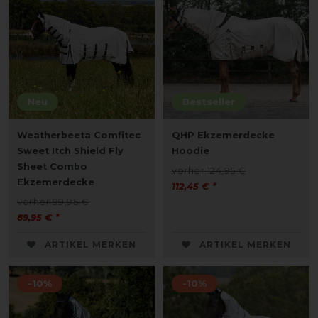
Neu
Bestseller
Weatherbeeta Comfitec
QHP Ekzemerdecke
Sweet Itch Shield Fly
Hoodie
Sheet Combo
vorher 124,95 €
Ekzemerdecke
112,45 € *
vorher 99,95 €
89,95 € *
ARTIKEL MERKEN
ARTIKEL MERKEN
-10%
-10%