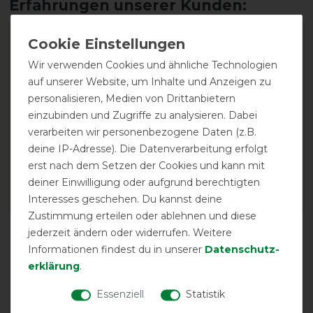
Wir verwenden Cookies und ähnliche Technologien
auf unserer Website, um Inhalte und Anzeigen zu
personalisieren, Medien von Drittanbietern
einzubinden und Zugriffe zu analysieren. Dabei
EXCELLENT
verarbeiten wir personenbezogene Daten (z.B.
deine IP-Adresse). Die Datenverarbeitung erfolgt
Bucas Sweet-itch X light Big-
erst nach dem Setzen der Cookies und kann mit
Neck - Silver, 140
deiner Einwilligung oder aufgrund berechtigten
Interesses geschehen. Du kannst deine
Zustimmung erteilen oder ablehnen und diese
Product Reviews
jederzeit ändern oder widerrufen. Weitere
5
Informationen findest du in unserer
Daten­schutz­
erklärung
.
Product Rating
Essenziell
Statistik