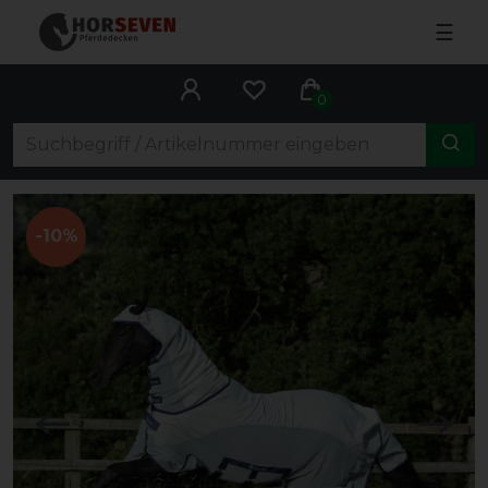
☰
0
-10%