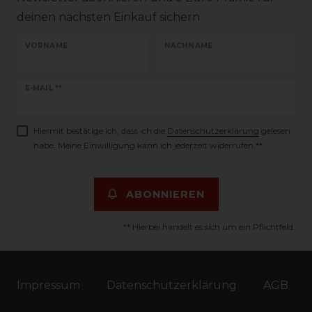
deinen nächsten Einkauf sichern
VORNAME
NACHNAME
Newsletter
E-MAIL **
Honig
Hiermit bestätige ich, dass ich die
Daten­schutz­erklärung
gelesen
habe. Meine Einwilligung kann ich jederzeit widerrufen.**
ABONNIEREN
** Hierbei handelt es sich um ein Pflichtfeld.
Impressum
Daten­schutz­erklärung
AGB