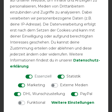
auf unserer Website, um Inhalte und Anzeigen zu
personalisieren, Medien von Drittanbietern
einzubinden und Zugriffe zu analysieren. Dabei
verarbeiten wir personenbezogene Daten (z.B.
deine IP-Adresse). Die Datenverarbeitung erfolgt
GOOD
erst nach dem Setzen der Cookies und kann mit
deiner Einwilligung oder aufgrund berechtigten
Bucas Therapy Cooler -
Interesses geschehen. Du kannst deine
Navy/Orange
Zustimmung erteilen oder ablehnen und diese
jederzeit ändern oder widerrufen. Weitere
Informationen findest du in unserer
Daten­schutz­
Product Reviews
erklärung
.
5
Essenziell
Statistik
Marketing
Externe Medien
Product Rating
4
/
5
DHL Wunschzustellung
PayPal
Funktional
Weitere Einstellungen
product experience