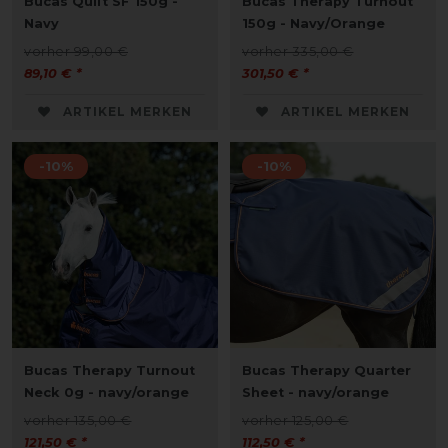
Bucas Quilt SF 150g -
Bucas Therapy Turnout
Navy
150g - Navy/Orange
vorher 99,00 €
vorher 335,00 €
89,10 € *
301,50 € *
ARTIKEL MERKEN
ARTIKEL MERKEN
-10%
-10%
Bucas Therapy Turnout
Bucas Therapy Quarter
Neck 0g - navy/orange
Sheet - navy/orange
vorher 135,00 €
vorher 125,00 €
121,50 € *
112,50 € *