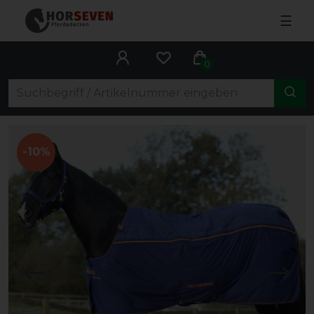
☰
0
-10%