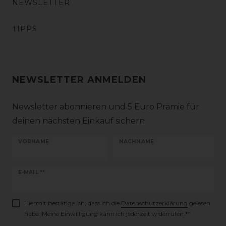
NEWSLETTER
TIPPS
NEWSLETTER ANMELDEN
Newsletter abonnieren und 5 Euro Prämie für
deinen nächsten Einkauf sichern
VORNAME
NACHNAME
Newsletter
E-MAIL **
Honig
Hiermit bestätige ich, dass ich die
Daten­schutz­erklärung
gelesen
habe. Meine Einwilligung kann ich jederzeit widerrufen.**