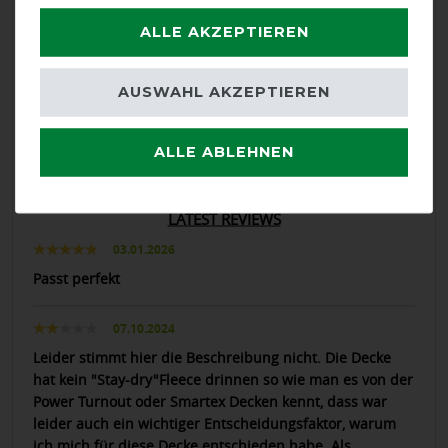
ALLE AKZEPTIEREN
calculated from 5 customer reviews
AUSWAHL AKZEPTIEREN
Positive
60%
Neutral
20%
ALLE ABLEHNEN
Negative
20%
LATEST REVIEWS
03.01.2026
Passt perfekt
07.10.2024
Leider stimmt hier die Beschreibung nicht. Die Decke
hat kein "Stay-dry"Fleece drinnen so wie man es von der
Power Turnout oder Smartex Decken kennt, dass war
leider auch ein wichtiger Entscheidungsfaktor, warum
ich mich für diese Decke entschieden habe. Als