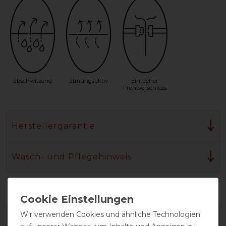
abschwitzend
atmungsaktiv
Einfacher
Frontverschluss
Herstellergarantie
Wasch- und Pflegehinweis
Wir verwenden Cookies und ähnliche Technologien