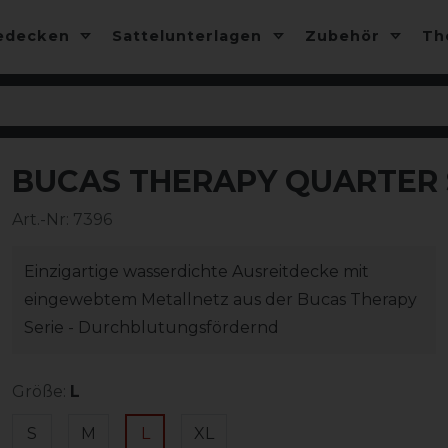
edecken
Sattelunterlagen
Zubehör
T
BUCAS THERAPY QUARTER 
-10%
Art.-Nr:
7396
Einzigartige wasserdichte Ausreitdecke mit
eingewebtem Metallnetz aus der Bucas Therapy
Serie - Durchblutungsfördernd
Größe:
L
S
M
L
XL