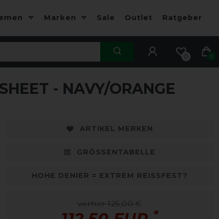
hemen
Marken
Sale
Outlet
Ratgeber
0
0
SHEET - NAVY/ORANGE
-10%
-
ARTIKEL MERKEN
GRÖSSENTABELLE
HOHE DENIER = EXTREM REISSFEST?
vorher 125,00 €
*
112,50 EUR