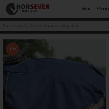
Neu
Pferd
-10%