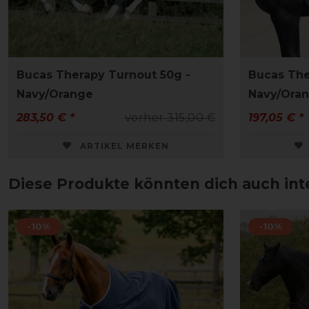
Bucas Therapy Turnout 50g -
Bucas The
Navy/Orange
Navy/Ora
283,50 € *
vorher 315,00 €
197,05 € *
ARTIKEL MERKEN
Diese Produkte könnten dich auch int
-10%
-10%