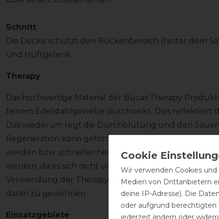
Schnitt
Die Decke schützt den Rückenbereich (hinter dem Satt
und Hüftgelenk.
Therapy
Das hochwertige Material der Bucas Therapy Produkte 
feinem Edelstahlgewebe durchwirkt. Dies reflektiert 
Das wiederum regt die Durchblutung und den Sauerstof
Regeneration kann gefördert werden. Schwellunge
werden bzw. schneller heilen. Die Produkte können, f
werden, da es sich nicht um magnetische Produkte ha
Wir verwenden Cookies und ä
Verwendung der Therapy Produkte in der ersten Zei
Medien von Drittanbietern e
daran zu gewöhnen.
deine IP-Adresse). Die Date
oder aufgrund berechtigten
Einsatzgebiete
jederzeit ändern oder widerr