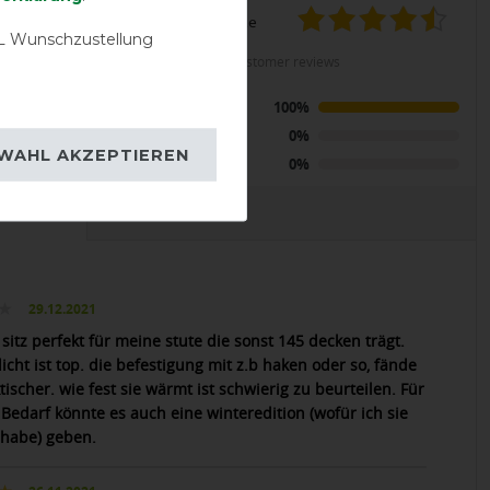
product experience
 Wunschzustellung
LENT
calculated from 2 customer reviews
y Quarter
Positive
100%
y/orange
Neutral
0%
WAHL AKZEPTIEREN
Negative
0%
EVIEWS
29.12.2021
 sitz perfekt für meine stute die sonst 145 decken trägt.
cht ist top. die befestigung mit z.b haken oder so, fände
tischer. wie fest sie wärmt ist schwierig zu beurteilen. Für
Bedarf könnte es auch eine winteredition (wofür ich sie
 habe) geben.