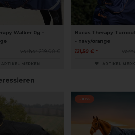
rapy Walker 0g -
Bucas Therapy Turnou
nge
- navy/orange
vorher 219,00 €
121,50 € *
vorh
ARTIKEL MERKEN
ARTIKEL MER
eressieren
-10%