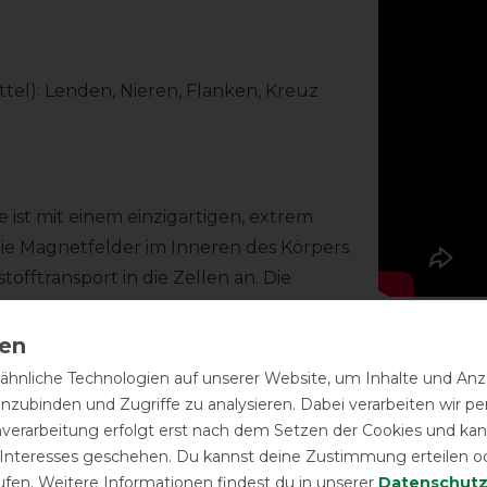
el): Lenden, Nieren, Flanken, Kreuz
ist mit einem einzigartigen, extrem
die Magnetfelder im Inneren des Körpers.
ftransport in die Zellen an. Die
n und Entzündungen können gelindert
alls erforderlich dauerhaft angewandt
ndelt. Wir empfehlen jedoch, die
hnliche Technologien auf unserer Website, um Inhalte und Anze
t zu überwachen und das Tier langsam
inzubinden und Zugriffe zu analysieren. Dabei verarbeiten wir 
nverarbeitung erfolgt erst nach dem Setzen der Cookies und kann
 Interesses geschehen. Du kannst deine Zustimmung erteilen o
ufen. Weitere Informationen findest du in unserer
Daten­schutz