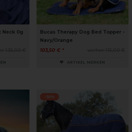
t Neck 0g
Bucas Therapy Dog Bed Topper -
Navy/Orange
er 135,00 €
103,50 € *
vorher 115,00 €
KEN
ARTIKEL MERKEN
-10%