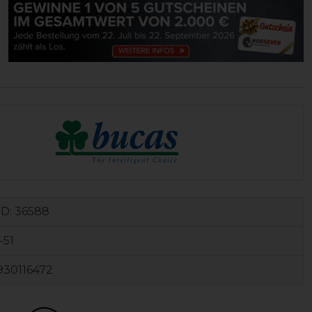
ID:
36588
-51
930116472