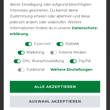
deiner Einwilligung oder aufgrund berechtigten
Interesses geschehen. Du kannst deine
Zustimmung erteilen oder ablehnen und diese
jederzeit ändern oder widerrufen. Weitere
EXCELLENT
Informationen findest du in unserer
Daten­schutz­
erklärung
.
Bucas Therapy Walker 0g -
Navy/Orange
Essenziell
Statistik
Marketing
Externe Medien
DHL Wunschzustellung
PayPal
Product Reviews
4
Funktional
Weitere Einstellungen
Product Rating
ALLE AKZEPTIEREN
5
/
5
AUSWAHL AKZEPTIEREN
product experience