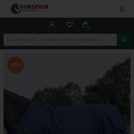
☰
0
-10%