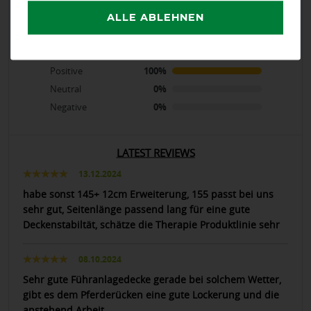
ALLE ABLEHNEN
calculated from 4 customer reviews
Positive
100%
Neutral
0%
Negative
0%
LATEST REVIEWS
13.12.2024
habe sonst 145+ 12cm Erweiterung, 155 passt bei uns
sehr gut, Seitenlänge passend lang für eine gute
Deckenstabiltät, schätze die Therapie Produktlinie sehr
08.10.2024
Sehr gute Führanlagedecke gerade bei solchem Wetter,
gibt es dem Pferderücken eine gute Lockerung und die
anstehend Arbeit.