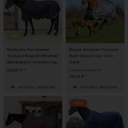
Neu
Kentucky Horsewear
Bucas Smartex Turnout
Turnout Rug All Weather
Rain Classic 0g - Iron
Waterproof Comfort 0g
Gate
124,95 € *
vorher 239,00 €
215,10 € *
ARTIKEL MERKEN
ARTIKEL MERKEN
-10%