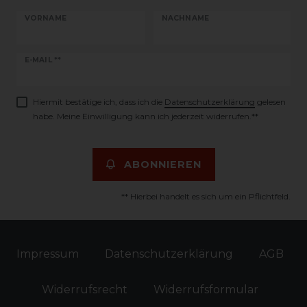
VORNAME
NACHNAME
Newsletter
E-MAIL **
Honig
Hiermit bestätige ich, dass ich die
Daten­schutz­erklärung
gelesen
habe. Meine Einwilligung kann ich jederzeit widerrufen.**
ABONNIEREN
** Hierbei handelt es sich um ein Pflichtfeld.
Impressum
Daten­schutz­erklärung
AGB
Widerrufs­recht
Widerrufs­formular