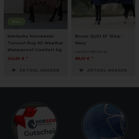
Neu
Kentucky Horsewear
Bucas Quilt SF 150g -
Turnout Rug All Weather
Navy
Waterproof Comfort 0g
vorher 99,00 €
124,95 € *
89,10 € *
ARTIKEL MERKEN
ARTIKEL MERKEN