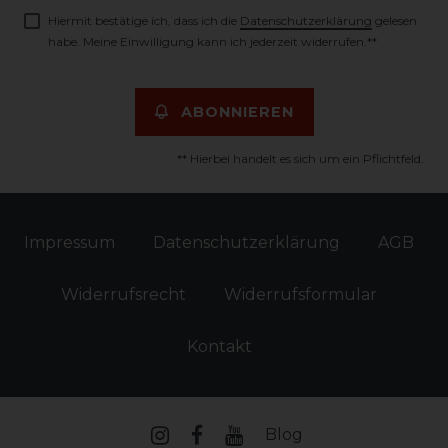
Hiermit bestätige ich, dass ich die
Daten­schutz­erklärung
gelesen
habe. Meine Einwilligung kann ich jederzeit widerrufen.**
ABONNIEREN
** Hierbei handelt es sich um ein Pflichtfeld.
Impressum
Daten­schutz­erklärung
AGB
Widerrufs­recht
Widerrufs­formular
Kontakt
Blog