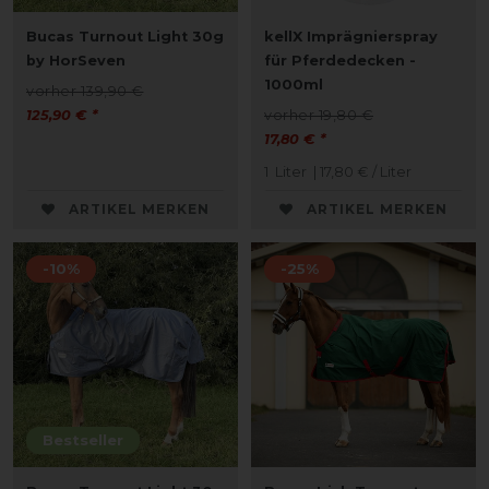
Bucas Turnout Light 30g
kellX Imprägnierspray
by HorSeven
für Pferdedecken -
1000ml
vorher 139,90 €
125,90 € *
vorher 19,80 €
17,80 € *
1
Liter
| 17,80 € / Liter
ARTIKEL MERKEN
ARTIKEL MERKEN
-10%
-25%
Bestseller