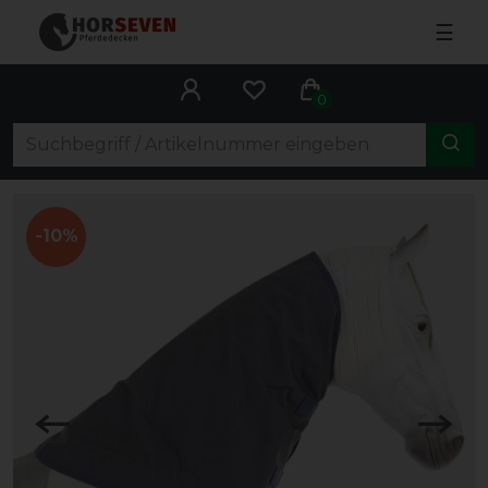
☰
0
-10%