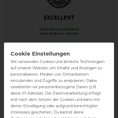
EXCELLENT
Bucas Turnout Combi Neck
0g by HorSeven - Halsteil
Product Reviews
Wir verwenden Cookies und ähnliche Technologien
3
auf unserer Website, um Inhalte und Anzeigen zu
personalisieren, Medien von Drittanbietern
Product Rating
einzubinden und Zugriffe zu analysieren. Dabei
5
/
5
verarbeiten wir personenbezogene Daten (z.B.
deine IP-Adresse). Die Datenverarbeitung erfolgt
erst nach dem Setzen der Cookies und kann mit
deiner Einwilligung oder aufgrund berechtigten
product experience
Interesses geschehen. Du kannst deine