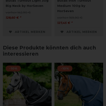
Bucas Turnout Light 30g
Bucas Irish Turnout
Big Neck by HorSeven
Medium 100g by
HorSeven
vorher 142,90 €
128,60 € *
vorher 169,90 €
127,45 € *
ARTIKEL MERKEN
ARTIKEL MERKEN
Diese Produkte könnten dich auch
interessieren
-10%
-10%