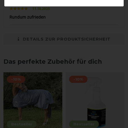
11.10.2025
Rundum zufrieden
DETAILS ZUR PRODUKTSICHERHEIT
Das perfekte Zubehör für dich
-10%
-10%
Bestseller
Bestseller