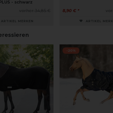
PLUS - schwarz
vorher 34,85 €
8,90 € *
vor
ARTIKEL MERKEN
ARTIKEL MER
eressieren
-20%