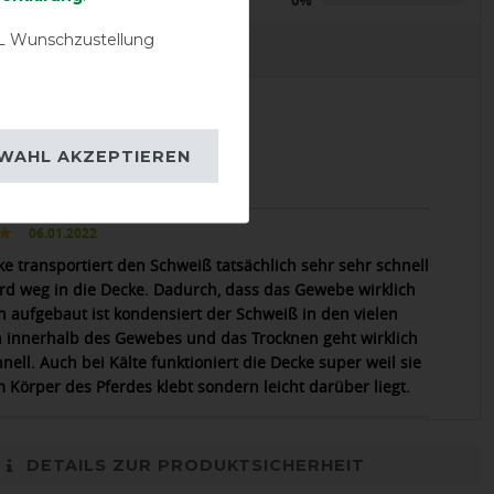
 Wunschzustellung
EVIEWS
08.05.2026
WAHL AKZEPTIEREN
rodukt
06.01.2022
ke transportiert den Schweiß tatsächlich sehr sehr schnell
rd weg in die Decke. Dadurch, dass das Gewebe wirklich
ch aufgebaut ist kondensiert der Schweiß in den vielen
innerhalb des Gewebes und das Trocknen geht wirklich
nell. Auch bei Kälte funktioniert die Decke super weil sie
m Körper des Pferdes klebt sondern leicht darüber liegt.
DETAILS ZUR PRODUKTSICHERHEIT