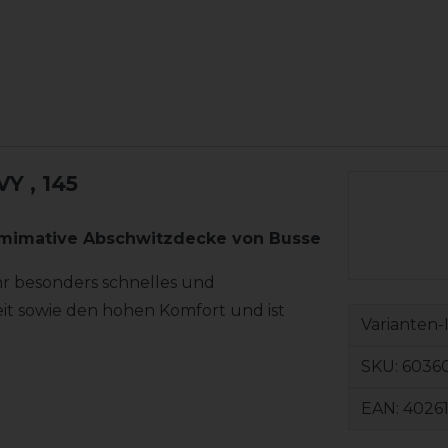
VY
, 145
timimative Abschwitzdecke von Busse
r besonders schnelles und
eit sowie den hohen Komfort und ist
Varianten-
SKU:
60360
EAN:
4026