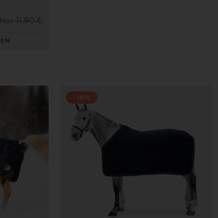
her 11,90 €
KEN
-10%