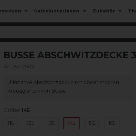
edecken
Sattelunterlagen
Zubehör
T
BUSSE ABSCHWITZDECKE 3D
-13%
Art.-Nr:
7509
Ultimative Abschwitzdecke mit abnehmbaren
Kreuzgurten von Busse
Größe:
145
115
125
135
145
155
165