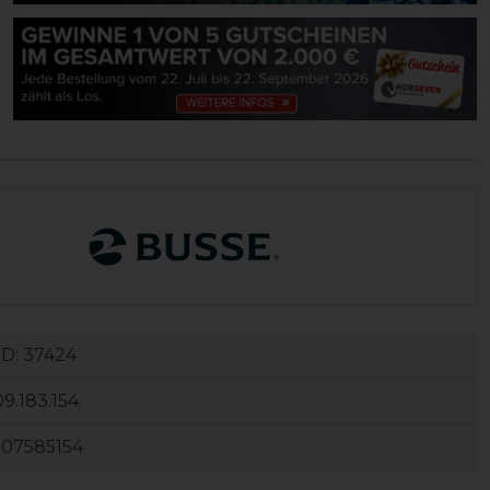
ID:
37424
9.183.154.
107585154