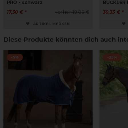
PRO - schwarz
BUCKLER 
17,30 € *
vorher 19,85 €
30,35 € *
ARTIKEL MERKEN
Diese Produkte könnten dich auch int
-5%
-25%