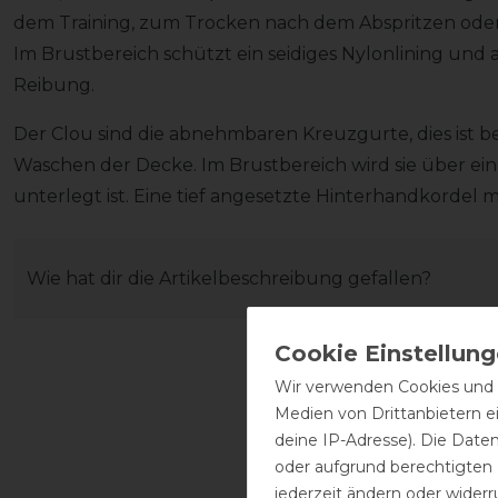
dem Training, zum Trocken nach dem Abspritzen oder 
Im Brustbereich schützt ein seidiges Nylonlining und 
Reibung.
Der Clou sind die abnehmbaren Kreuzgurte, dies ist b
Waschen der Decke. Im Brustbereich wird sie über ein
unterlegt ist. Eine tief angesetzte Hinterhandkordel m
Wie hat dir die Artikelbeschreibung gefallen?
Wir verwenden Cookies und ä
Medien von Drittanbietern e
deine IP-Adresse). Die Date
oder aufgrund berechtigten
jederzeit ändern oder widerr