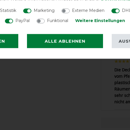
Statistik
Marketing
Externe Medien
DHL
LATEST R
PayPal
Funktional
Weitere Einstellungen
EN
ALLE ABLEHNEN
AUS
Super P
Die Dec
vom Pfe
plastis
Räumen 
sehr sch
nicht a