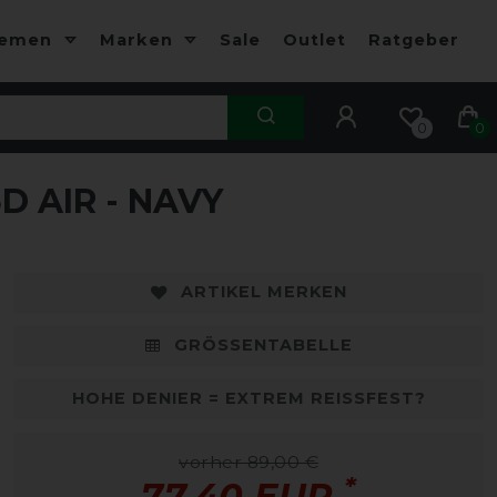
hemen
Marken
Sale
Outlet
Ratgeber
0
0
 AIR - NAVY
-13%
-
ARTIKEL MERKEN
GRÖSSENTABELLE
HOHE DENIER = EXTREM REISSFEST?
vorher 89,00 €
*
77,40 EUR