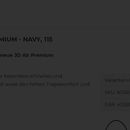
EMIUM
- NAVY, 115
e neue 3D Air Premium
r besonders schnelles und
Varianten-
keit sowie den hohen Tragekomfort und
SKU:
60361
EAN:
4026