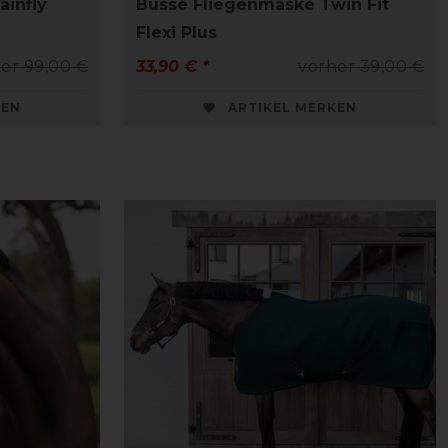
infly
Busse Fliegenmaske Twin Fit
Flexi Plus
er 99,00 €
33,90 € *
vorher 39,00 €
KEN
ARTIKEL MERKEN