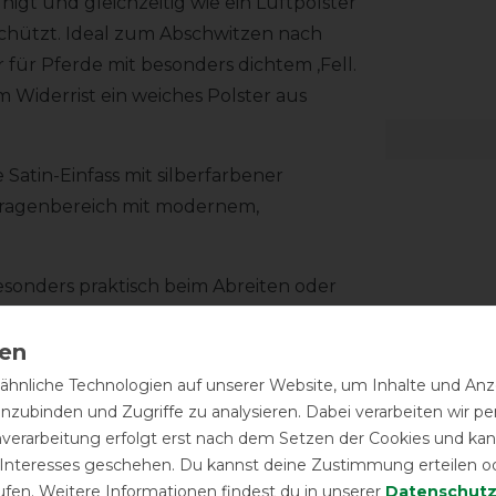
t und gleichzeitig wie ein Luftpolster
schützt. Ideal zum Abschwitzen nach
für Pferde mit besonders dichtem ,Fell.
m Widerrist ein weiches Polster aus
Satin-Einfass mit silberfarbener
 Kragenbereich mit modernem,
esonders praktisch beim Abreiten oder
en T-Haken verschlossen, der mit Klett
t Schmutzschutz macht den sicheren Sitz
hnliche Technologien auf unserer Website, um Inhalte und Anze
inzubinden und Zugriffe zu analysieren. Dabei verarbeiten wir 
nverarbeitung erfolgt erst nach dem Setzen der Cookies und kann
 Interesses geschehen. Du kannst deine Zustimmung erteilen o
ufen. Weitere Informationen findest du in unserer
Daten­schutz