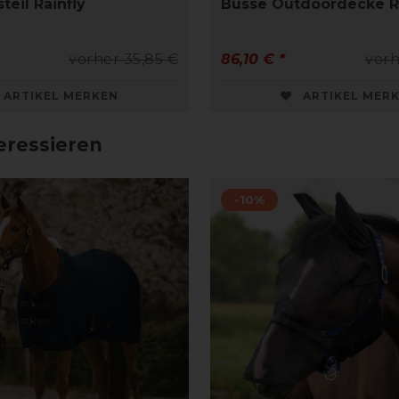
teil Rainfly
Busse Outdoordecke Ra
vorher 35,85 €
86,10 € *
vorh
ARTIKEL MERKEN
ARTIKEL MER
eressieren
-10%