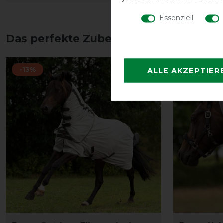
Essenziell
Das perfekte Zubehör für dich
-13%
-13%
ALLE AKZEPTIER