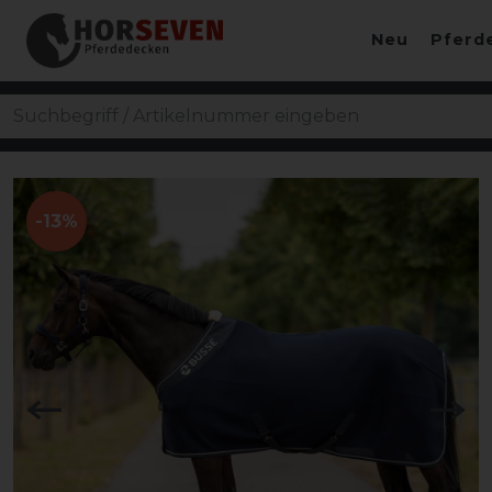
Neu
Pferd
-13%