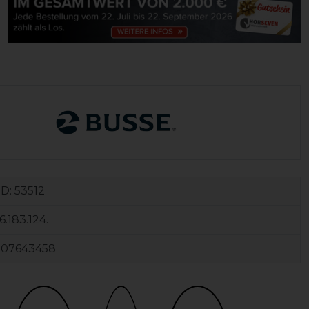
ID:
53512
6.183.124.
107643458