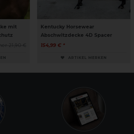
ke mit
Kentucky Horsewear
chutz
Abschwitzdecke 4D Spacer
her 21,90 €
154,99 € *
KEN
ARTIKEL MERKEN