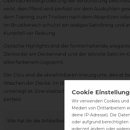
Oberflächenvergrößerung die Verdunstung beschleunig
wirkt, dein Pferd wird perfekt vor dem Auskühlen ge
dem Training, zum Trocken nach dem Abspritzen oder 
Im Brustbereich schützt ein seidiges Satinlining und a
Kunstfell vor Reibung.
Optische Highlights sind der formerhaltende, elegante 
Zierkordel am Deckenrand und der stilvolle Satin im
silberfarbenem Logoprint.
Der Clou sind die abnehmbaren Kreuzgurte, dies ist b
Waschen der Decke. Im Brustbereich wird sie über ein
unterlegt ist. Eine elastische Hinterhandfixierung mi
perfekt.
Wir verwenden Cookies und ä
Medien von Drittanbietern e
deine IP-Adresse). Die Date
Wie hat dir die Artikelbeschreibung gefallen?
oder aufgrund berechtigten
jederzeit ändern oder widerr