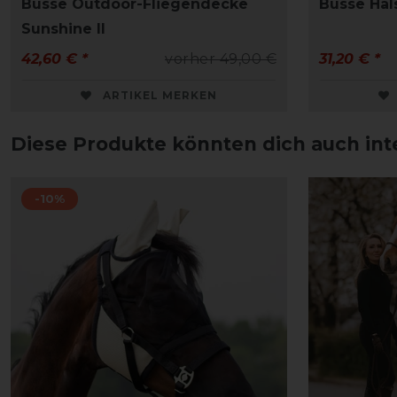
Busse Outdoor-Fliegendecke
Busse Hals
Sunshine II
42,60 € *
vorher 49,00 €
31,20 € *
ARTIKEL MERKEN
Diese Produkte könnten dich auch int
-10%