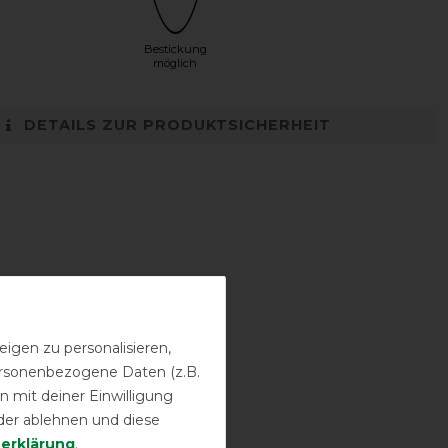
Bestickung
möglich
DETAILS ZUR PRODUKTSICHERHEIT
igen zu personalisieren,
personenbezogene Daten (z.B.
 mit deiner Einwilligung
der ablehnen und diese
­erklärung
.