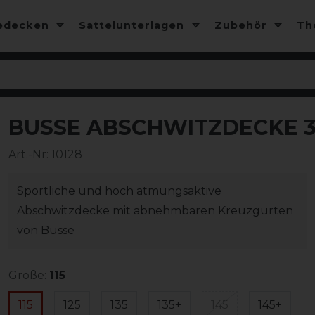
edecken
Sattelunterlagen
Zubehör
T
BUSSE ABSCHWITZDECKE 3
-13%
Art.-Nr:
10128
Sportliche und hoch atmungsaktive
Abschwitzdecke mit abnehmbaren Kreuzgurten
von Busse
Größe:
115
115
125
135
135+
145
145+