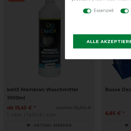
Essenziell
ALLE AKZEPTIER
kellX Membran Waschmittel
Busse De
1000ml
ab 13,45 € *
vorher 15,90 €
6,85 € *
1
Liter
| 14,30 € / Liter
ARTIKEL MERKEN