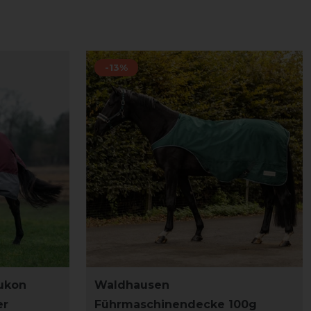
-13%
ukon
Waldhausen
er
Führmaschinendecke 100g