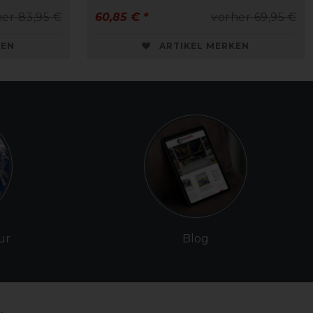
er 83,95 €
60,85 € *
vorher 69,95 €
KEN
ARTIKEL MERKEN
ur
Blog