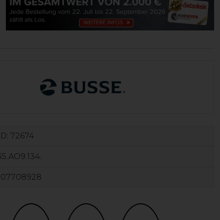
ID:
72674
5.AO9.134.
107708928