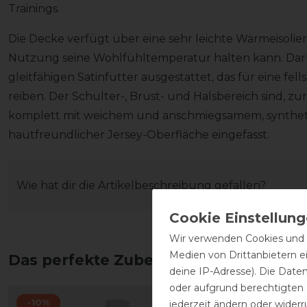
Trainings.
Die Decke verfügt über eine sehr leichte Wärmeisoli
Nutzung seine Wohlfühltemperatur halten kann. Darüb
gleitfähigen Satinfutter ausgestattet, das für eine 
reiben. Der Schulter-, Brust- und Halsbereich sind, z
komplett mit weichem und anschmiegsamem, synthet
hautfreundlicher Jersey-Oberfläche eingefasst.
Wie hat dir die Artikelbeschreibung gefallen?
Wir verwenden Cookies und ä
Medien von Drittanbietern e
Das perfekte Zubehör für dich
deine IP-Adresse). Die Date
oder aufgrund berechtigten
-10%
-13%
jederzeit ändern oder widerr