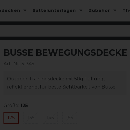
edecken
Sattelunterlagen
Zubehör
T
BUSSE BEWEGUNGSDECKE 
-13%
Art.-Nr:
31345
Outdoor-Trainingsdecke mit 50g Füllung,
reflektierend, für beste Sichtbarkeit von Busse
Größe:
125
125
135
145
155