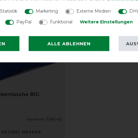
Statistik
Marketing
Externe Medien
DHL
PayPal
Funktional
Weitere Einstellungen
EN
ALLE ABLEHNEN
AUS
ckentasche BIG
vorher 7,90 €
ARTIKEL MERKEN