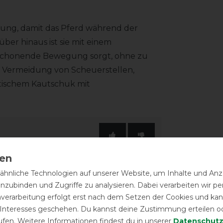
erung, damit das Pferd während der
er hinaus ist sie mit einem
fellschonende Bewegung sorgt, ohne zu
ur Vermeidung von Scheuerstellen,
ischem Kautschuk mit
hnliche Technologien auf unserer Website, um Inhalte und Anze
inzubinden und Zugriffe zu analysieren. Dabei verarbeiten wir 
nverarbeitung erfolgt erst nach dem Setzen der Cookies und kann
 Interesses geschehen. Du kannst deine Zustimmung erteilen o
ufen. Weitere Informationen findest du in unserer
Daten­schutz