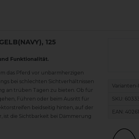
 GELB(NAVY), 125
nd Funktionalität.
 um das Pferd vor unbarmherzigen
s bei schlechten Sichtverhältnissen
Varianten-
ung an trüben Tagen zu bieten. Ob für
SKU:
60333
 gehen, Führen oder beim Ausritt für
torstreifen beidseitig hinten, auf der
EAN:
4026
, ist die Sichtbarkeit bei Dämmerung