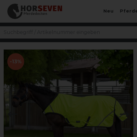
Neu
Pferd
-13%