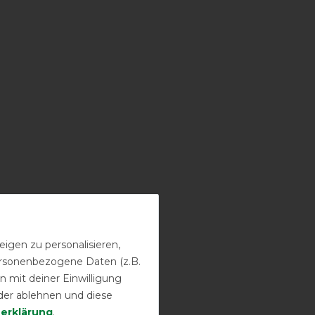
igen zu personalisieren,
personenbezogene Daten (z.B.
 mit deiner Einwilligung
der ablehnen und diese
­erklärung
.