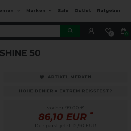
hemen
Marken
Sale
Outlet
Ratgeber
0
0
SHINE 50
-13%
-
ARTIKEL MERKEN
HOHE DENIER = EXTREM REISSFEST?
vorher 99,00 €
*
86,10 EUR
Du sparst jetzt 12,90 EUR