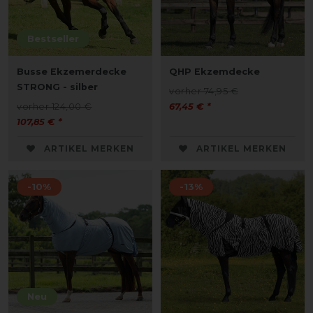
Bestseller
Busse Ekzemerdecke
QHP Ekzemdecke
STRONG - silber
vorher 74,95 €
vorher 124,00 €
67,45 € *
107,85 € *
ARTIKEL MERKEN
ARTIKEL MERKEN
-10%
-13%
Neu