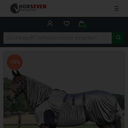
☰
0
-13%