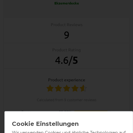
Ekzemerdecke
Product Reviews
9
Product Rating
4.6
/
5
product experience
calculated from 9 customer reviews
Positive
88.89%
Neutral
11.11%
Negative
0%
Wir verwenden Cookies und ähnliche Technologien auf