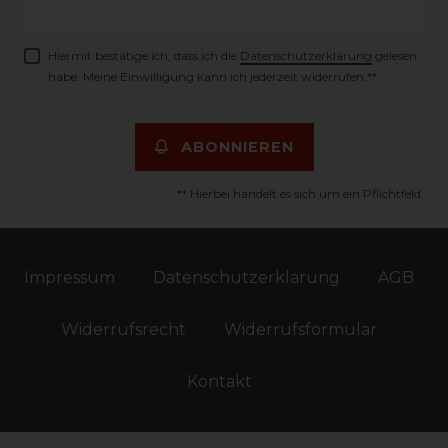
Honig
Hiermit bestätige ich, dass ich die
Daten­schutz­erklärung
gelesen
habe. Meine Einwilligung kann ich jederzeit widerrufen.**
ABONNIEREN
** Hierbei handelt es sich um ein Pflichtfeld.
Impressum
Daten­schutz­erklärung
AGB
Widerrufs­recht
Widerrufs­formular
Kontakt