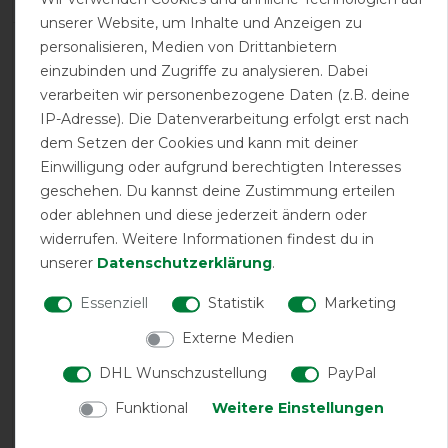
unserer Website, um Inhalte und Anzeigen zu
personalisieren, Medien von Drittanbietern
LATEST REVIEWS
einzubinden und Zugriffe zu analysieren. Dabei
05.09.2024
verarbeiten wir personenbezogene Daten (z.B. deine
Sehr gute Qualität, sehr gute Passform, genau wie in der
IP-Adresse). Die Datenverarbeitung erfolgt erst nach
Beschreibung!
dem Setzen der Cookies und kann mit deiner
Einwilligung oder aufgrund berechtigten Interesses
07.04.2024
geschehen. Du kannst deine Zustimmung erteilen
Tolles Produkt guter Stoff
oder ablehnen und diese jederzeit ändern oder
widerrufen. Weitere Informationen findest du in
12.07.2022
unserer
Daten­schutz­erklärung
.
Die Decke ist schön leicht und bietet durch ihren Schnitt
Essenziell
Statistik
Marketing
einen guten Tragekomfort.
Externe Medien
16.05.2022
DHL Wunschzustellung
PayPal
Die Decke ist schön leicht und komfortabel und schützt
Funktional
Weitere Einstellungen
das Pferd gut vor den Lästlingen.