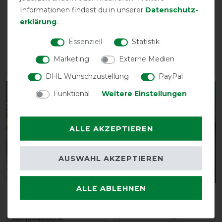
Informationen findest du in unserer
Daten­schutz­
Busse Hinterhandriemen
Busse Ausreitdecke
erklärung
.
Tube - schwarz
Fleecetrainer III - Navy
vorher 4,90 €
vorher 35,00 €
Essenziell
Statistik
4,25 € *
30,45 € *
Marketing
Externe Medien
ARTIKEL MERKEN
ARTIKEL MERKEN
DHL Wunschzustellung
PayPal
-13%
-13%
Funktional
Weitere Einstellungen
ALLE AKZEPTIEREN
AUSWAHL AKZEPTIEREN
ALLE ABLEHNEN
Busse Longierdecke
Busse
Rain 50g - Navy
Fliegenkordelband
EXKLUSIV - navy
vorher 49,00 €