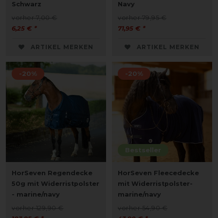
Schwarz
Navy
vorher 7,00 €
vorher 79,95 €
6,25 € *
71,95 € *
ARTIKEL MERKEN
ARTIKEL MERKEN
-20%
-20%
Bestseller
HorSeven Regendecke
HorSeven Fleecedecke
50g mit Widerristpolster
mit Widerristpolster-
- marine/navy
marine/navy
vorher 129,90 €
vorher 54,90 €