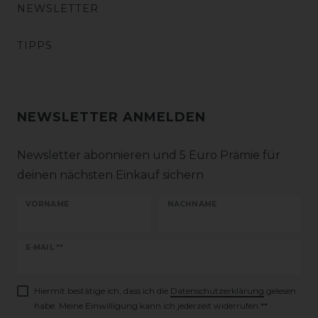
NEWSLETTER
TIPPS
NEWSLETTER ANMELDEN
Newsletter abonnieren und 5 Euro Prämie für
deinen nächsten Einkauf sichern
VORNAME
NACHNAME
Newsletter
E-MAIL **
Honig
Hiermit bestätige ich, dass ich die
Daten­schutz­erklärung
gelesen
habe. Meine Einwilligung kann ich jederzeit widerrufen.**