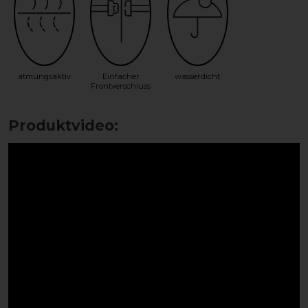
atmungsaktiv
Einfacher
wasserdicht
Frontverschluss
Produktvideo: