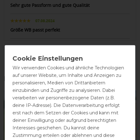
Sehr gute Passform und gute Qualität
07.08.2024
Größe WB passt perfekt
DETAILS ZUR PRODUKTSICHERHEIT
Wir verwenden Cookies und ähnliche Technologien
auf unserer Website, um Inhalte und Anzeigen zu
Das perfekte Zubehör für dich
personalisieren, Medien von Drittanbietern
einzubinden und Zugriffe zu analysieren. Dabei
verarbeiten wir personenbezogene Daten (z.B.
-13%
-13%
deine IP-Adresse). Die Datenverarbeitung erfolgt
erst nach dem Setzen der Cookies und kann mit
deiner Einwilligung oder aufgrund berechtigten
Interesses geschehen. Du kannst deine
Zustimmung erteilen oder ablehnen und diese