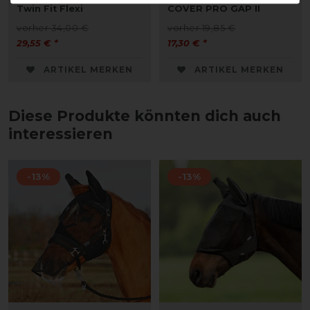
Twin Fit Flexi
COVER PRO GAP II
vorher 34,00 €
vorher 19,85 €
29,55 € *
17,30 € *
ARTIKEL MERKEN
ARTIKEL MERKEN
Diese Produkte könnten dich auch
interessieren
-13%
-13%