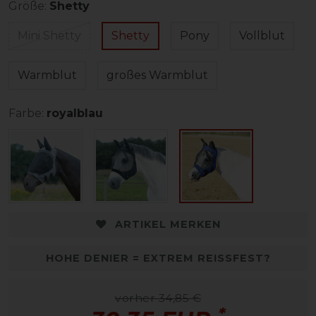
Größe:
Shetty
Mini Shetty
Shetty
Pony
Vollblut
Warmblut
großes Warmblut
Farbe:
royalblau
ARTIKEL MERKEN
HOHE DENIER = EXTREM REISSFEST?
vorher 34,85 €
*