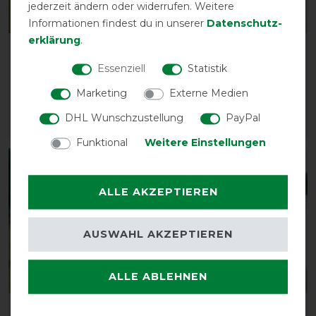
jederzeit ändern oder widerrufen. Weitere
Bestseller
Informationen findest du in unserer
Daten­schutz­
erklärung
.
Busse Fliegenmaske
Busse Fliegenmaske FLY
Twin Fit Flexi
COVER FRANSEN GAP II
Essenziell
Statistik
vorher 34,00 €
vorher 19,85 €
Marketing
Externe Medien
29,55 € *
17,30 € *
DHL Wunschzustellung
PayPal
ARTIKEL MERKEN
ARTIKEL MERKEN
Funktional
Weitere Einstellungen
-13%
-13%
ALLE AKZEPTIEREN
AUSWAHL AKZEPTIEREN
ALLE ABLEHNEN
Bestseller
Busse Fliegenmaske
Busse Fliegenmaske FLY