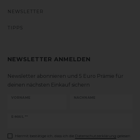
NEWSLETTER
TIPPS
NEWSLETTER ANMELDEN
Newsletter abonnieren und 5 Euro Prämie für
deinen nächsten Einkauf sichern
VORNAME
NACHNAME
Newsletter
E-MAIL **
Honig
Hiermit bestätige ich, dass ich die
Daten­schutz­erklärung
gelesen