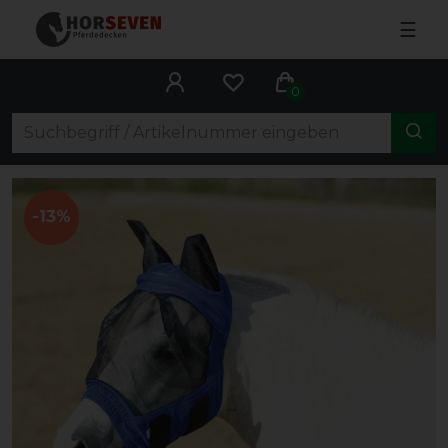
☰
0
-13%