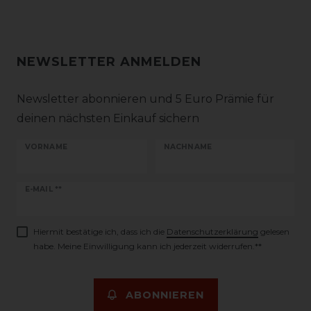
NEWSLETTER ANMELDEN
Newsletter abonnieren und 5 Euro Prämie für
deinen nächsten Einkauf sichern
VORNAME
NACHNAME
Newsletter
E-MAIL **
Honig
Hiermit bestätige ich, dass ich die
Daten­schutz­erklärung
gelesen
habe. Meine Einwilligung kann ich jederzeit widerrufen.**
ABONNIEREN