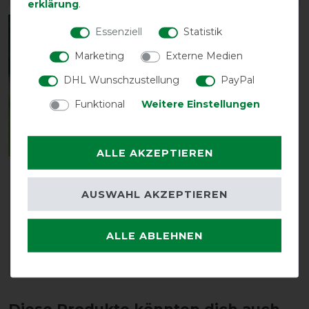
erklärung
.
Essenziell
Statistik
-13%
Marketing
Externe Medien
DHL Wunschzustellung
PayPal
Funktional
Weitere Einstellungen
ALLE AKZEPTIEREN
Busse Fliegenmaske FLY
BUCKLER PLUS II -
AUSWAHL AKZEPTIEREN
schwarz
vorher 52,00 €
ALLE ABLEHNEN
45,20 € *
ARTIKEL MERKEN