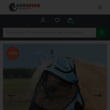
☰
0
-13%