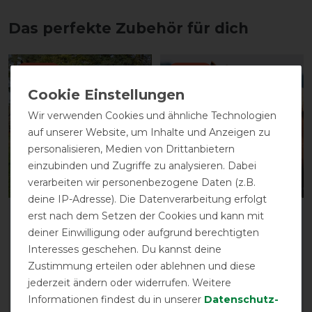
Das perfekte Zubehör für dich
-13%
-13%
Wir verwenden Cookies und ähnliche Technologien
auf unserer Website, um Inhalte und Anzeigen zu
personalisieren, Medien von Drittanbietern
einzubinden und Zugriffe zu analysieren. Dabei
verarbeiten wir personenbezogene Daten (z.B.
deine IP-Adresse). Die Datenverarbeitung erfolgt
Busse
Busse
erst nach dem Setzen der Cookies und kann mit
Führanlagendecke FLY
Fliegenkordelband
deiner Einwilligung oder aufgrund berechtigten
COMFORT - silber (navy)
EXKLUSIV - schwarz
Interesses geschehen. Du kannst deine
vorher 34,00 €
vorher 9,90 €
Zustimmung erteilen oder ablehnen und diese
29,55 € *
8,60 € *
jederzeit ändern oder widerrufen. Weitere
Informationen findest du in unserer
Daten­schutz­
ARTIKEL MERKEN
ARTIKEL MERKEN