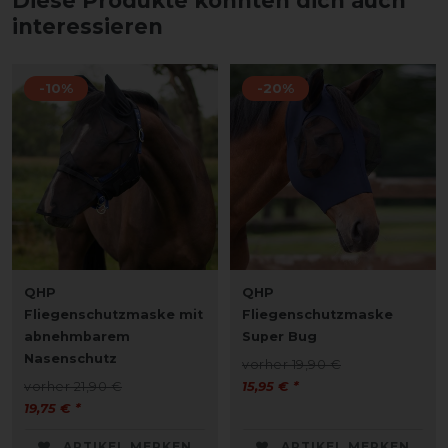
Diese Produkte könnten dich auch
interessieren
-10%
-20%
QHP
QHP
Fliegenschutzmaske mit
Fliegenschutzmaske
abnehmbarem
Super Bug
Nasenschutz
vorher 19,90 €
vorher 21,90 €
15,95 € *
19,75 € *
ARTIKEL MERKEN
ARTIKEL MERKEN