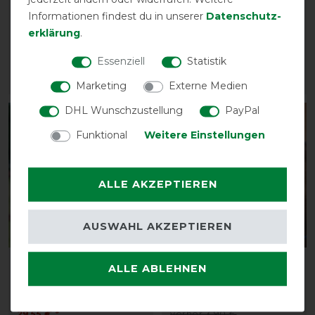
Fliegenkordelband
Twin Fit Flexi
Informationen findest du in unserer
Daten­schutz­
VISBY II
vorher 34,00 €
erklärung
.
vorher 3,90 €
29,55 € *
3,35 € *
Essenziell
Statistik
ARTIKEL MERKEN
ARTIKEL MERKEN
Marketing
Externe Medien
DHL Wunschzustellung
PayPal
-13%
-14%
Funktional
Weitere Einstellungen
ALLE AKZEPTIEREN
AUSWAHL AKZEPTIEREN
Bestseller
Busse Fliegenmaske
Busse
ALLE ABLEHNEN
Twin Fit Flexi
Fliegenkordelband
VISBY II
vorher 34,00 €
29,55 € *
vorher 3,90 €