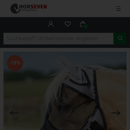
☰
0
-13%