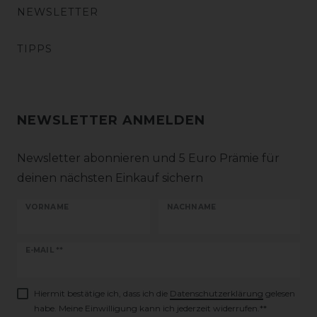
NEWSLETTER
TIPPS
NEWSLETTER ANMELDEN
Newsletter abonnieren und 5 Euro Prämie für
deinen nächsten Einkauf sichern
VORNAME
NACHNAME
Newsletter
E-MAIL **
Honig
Hiermit bestätige ich, dass ich die
Daten­schutz­erklärung
gelesen
habe. Meine Einwilligung kann ich jederzeit widerrufen.**