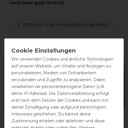
macht einen guten Eindruck.
DETAILS ZUR PRODUKTSICHERHEIT
Das perfekte Zubehör für dich
Wir verwenden Cookies und ähnliche Technologien
-14%
-13%
auf unserer Website, um Inhalte und Anzeigen zu
personalisieren, Medien von Drittanbietern
einzubinden und Zugriffe zu analysieren. Dabei
verarbeiten wir personenbezogene Daten (z.B.
deine IP-Adresse). Die Datenverarbeitung erfolgt
erst nach dem Setzen der Cookies und kann mit
deiner Einwilligung oder aufgrund berechtigten
Bestseller
Interesses geschehen. Du kannst deine
Zustimmung erteilen oder ablehnen und diese
Busse
Busse Fliegenmaske
jederzeit ändern oder widerrufen. Weitere