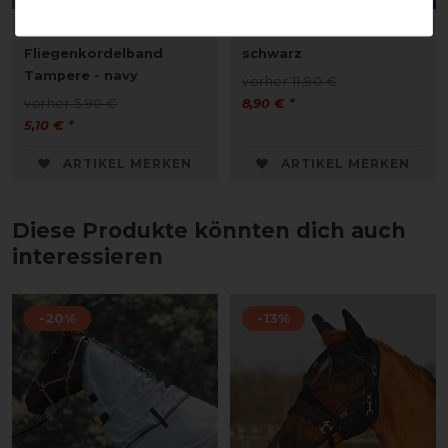
Busse
Busse Halfter Weide -
Fliegenkordelband
schwarz
Tampere - navy
vorher 11,90 €
vorher 5,90 €
8,90 € *
5,10 € *
ARTIKEL MERKEN
ARTIKEL MERKEN
Diese Produkte könnten dich auch
interessieren
-20%
-13%