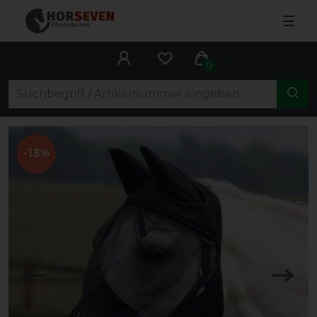
☰
0
-13%