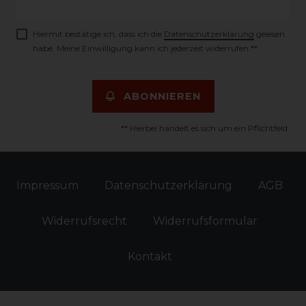
Honig
Hiermit bestätige ich, dass ich die
Daten­schutz­erklärung
gelesen
habe. Meine Einwilligung kann ich jederzeit widerrufen.**
ABONNIEREN
** Hierbei handelt es sich um ein Pflichtfeld.
Impressum
Daten­schutz­erklärung
AGB
Widerrufs­recht
Widerrufs­formular
Kontakt