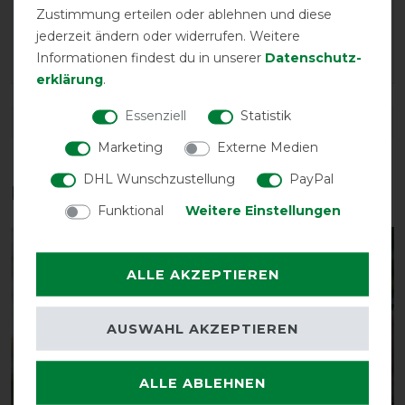
Die Masken lassen sich gut anziehen. Sie sitzen etwas
Zustimmung erteilen oder ablehnen und diese
nah an den Wimpern. Hier würde ich mir mehr Freiraum
jederzeit ändern oder widerrufen. Weitere
wünschen. Ich habe sie trotzdem behalten.
Informationen findest du in unserer
Daten­schutz­
erklärung
.
Essenziell
Statistik
DETAILS ZUR PRODUKTSICHERHEIT
Marketing
Externe Medien
DHL Wunschzustellung
PayPal
Das perfekte Zubehör für dich
Funktional
Weitere Einstellungen
-14%
-25%
ALLE AKZEPTIEREN
AUSWAHL AKZEPTIEREN
ALLE ABLEHNEN