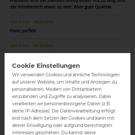
Fransenn sind bei meinem Shetty einen Tick zu lang und
der Kinnbereich etwas zu weit. Aber gute Qualität.
05.09.2024
Passt perfekt
01.10.2023
Produkt ist gut und halt auch
25.07.2023
Wir verwenden Cookies und ähnliche Technologien
War leider zu eng
auf unserer Website, um Inhalte und Anzeigen zu
personalisieren, Medien von Drittanbietern
05.09.2022
einzubinden und Zugriffe zu analysieren. Dabei
Es passt super gut
verarbeiten wir personenbezogene Daten (z.B.
deine IP-Adresse). Die Datenverarbeitung erfolgt
25.09.2021
erst nach dem Setzen der Cookies und kann mit
deiner Einwilligung oder aufgrund berechtigten
Die Fransen reichen bei meinen Pferden nicht bis an die
Nüstern, trotz unterschiedlicher Größen der Masken.
Interesses geschehen. Du kannst deine