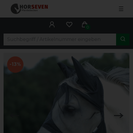
☰
0
-13%