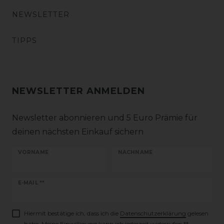
NEWSLETTER
TIPPS
NEWSLETTER ANMELDEN
Newsletter abonnieren und 5 Euro Prämie für
deinen nächsten Einkauf sichern
VORNAME
NACHNAME
Newsletter
E-MAIL **
Honig
Hiermit bestätige ich, dass ich die
Daten­schutz­erklärung
gelesen
habe. Meine Einwilligung kann ich jederzeit widerrufen.**