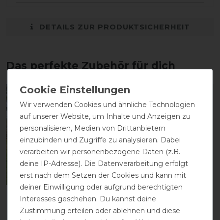
DETAILS ZUR PRODUKTSICHERHEIT
Das perfekte Zubehör für dich
-13%
-13%
Wir verwenden Cookies und ähnliche Technologien
auf unserer Website, um Inhalte und Anzeigen zu
personalisieren, Medien von Drittanbietern
einzubinden und Zugriffe zu analysieren. Dabei
verarbeiten wir personenbezogene Daten (z.B.
deine IP-Adresse). Die Datenverarbeitung erfolgt
erst nach dem Setzen der Cookies und kann mit
deiner Einwilligung oder aufgrund berechtigten
Busse
Busse Hinterhandriemen
Interesses geschehen. Du kannst deine
Führanlagendecke FLY
Tube - schwarz
Zustimmung erteilen oder ablehnen und diese
COMFORT - silber (navy)