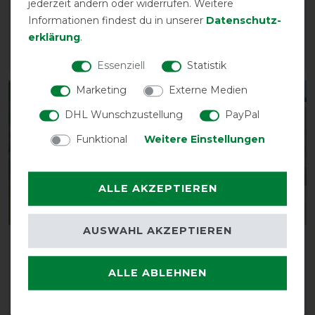
vorher 4,90 €
jederzeit ändern oder widerrufen. Weitere
vorher 34,00 €
4,25 € *
Informationen findest du in unserer
Daten­schutz­
29,55 € *
erklärung
.
ARTIKEL MERKEN
ARTIKEL MERKEN
Essenziell
Statistik
Marketing
Externe Medien
-13%
-13%
DHL Wunschzustellung
PayPal
Funktional
Weitere Einstellungen
ALLE AKZEPTIEREN
AUSWAHL AKZEPTIEREN
Busse
Busse Fliegenmaske FLY
Fliegenkordelband
COVER FRANSEN GAP II -
ALLE ABLEHNEN
EXKLUSIV - navy
schwarz
vorher 9,90 €
vorher 19,85 €
8,60 € *
17,30 € *