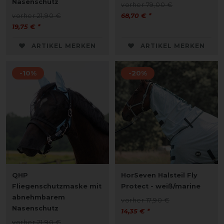
Nasenschutz
vorher 79,00 €
vorher 21,90 €
68,70 € *
19,75 € *
ARTIKEL MERKEN
ARTIKEL MERKEN
-10%
-20%
QHP
HorSeven Halsteil Fly
Fliegenschutzmaske mit
Protect - weiß/marine
abnehmbarem
vorher 17,90 €
Nasenschutz
14,35 € *
vorher 21,90 €