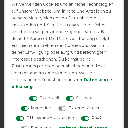
Wir verwenden Cookies und ähnliche Technologien
16.05.2026
auf unserer Website, um Inhalte und Anzeigen zu
personalisieren, Medien von Drittanbietern
Die optimale Maske für mein Fjordi. Anpassbar im
Genick und ohne Ohren.
einzubinden und Zugriffe zu analysieren. Dabei
verarbeiten wir personenbezogene Daten (z.B.
deine IP-Adresse). Die Datenverarbeitung erfolgt
09.05.2026
erst nach dem Setzen der Cookies und kann mit
Die Maske ist toll. Meine Pferde tragen sie gern. Nur
deiner Einwilligung oder aufgrund berechtigten
leider war bei einer eine Lagerfalte so blöd, dass das
Interesses geschehen. Du kannst deine
Gewebe immer wieder auf das einzige Auge gedrückt
hat.
Zustimmung erteilen oder ablehnen und diese
jederzeit ändern oder widerrufen. Weitere
Informationen findest du in unserer
Daten­schutz­
03.03.2026
erklärung
.
Sehr zufrieden, einen Stern Abzug weil die Maske etwas
stabiler sein dürfte.
Essenziell
Statistik
Marketing
Externe Medien
29.07.2025
Die Fliegenmaske ist super: kein dickes Polster, perfekt
DHL Wunschzustellung
PayPal
für heiße Tage, und sie sitzt gut. Wir sind zufrieden, das
Funktional
Weitere Einstellungen