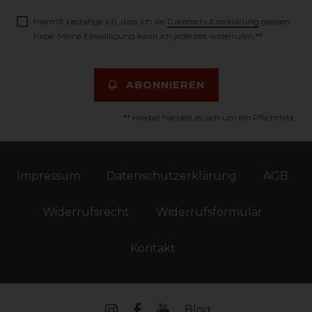
Hiermit bestätige ich, dass ich die
Daten­schutz­erklärung
gelesen
habe. Meine Einwilligung kann ich jederzeit widerrufen.**
ABONNIEREN
** Hierbei handelt es sich um ein Pflichtfeld.
Impressum
Daten­schutz­erklärung
AGB
Widerrufs­recht
Widerrufs­formular
Kontakt
Blog