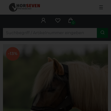
☰
0
-13%