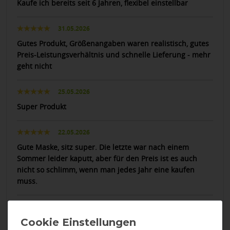
Kaufe ich bereits seit 6 Jahren, flexibel einstellbar
31.05.2026
Gutes Produkt, Größenangaben waren realistisch, gutes
Preis-Leistungsverhältnis und schnelle Lieferung - mehr
geht nicht
25.05.2026
Super Produkt
22.05.2026
Gute Maske, sitz super. Die letzte war nach einem
Sommer leider kaputt, aber für den Preis ist es auch
nicht so schlimm, wenn man jedes Jahr eine kaufen
muss.
22.05.2026
top