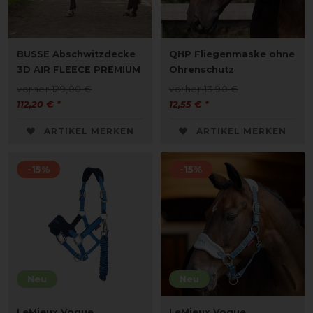
BUSSE Abschwitzdecke
QHP Fliegenmaske ohne
3D AIR FLEECE PREMIUM
Ohrenschutz
vorher 129,00 €
vorher 13,90 €
112,20 € *
12,55 € *
ARTIKEL MERKEN
ARTIKEL MERKEN
-15%
-15%
Neu
Neu
LeMieux Vogue
LeMieux Vogue